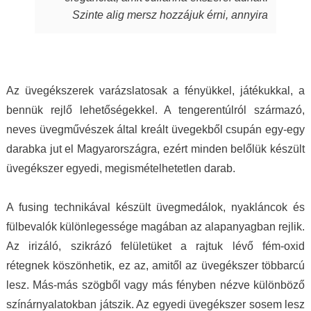
során beletett. Szeretem a kincseit, viselem
Szinte alig mersz hozzájuk érni, annyira
nap mint nap, melyek során magabiztosabb,
fantasztikus, ahogy játszik rajtuk a fény,
derűsebb vagyok. Azon nők közé tartozom,
amely aztán a bőrödön új életet kap és nyer.
akiket az ékszer talál meg. A MJ glass design
Te pedig attól függetlenül, milyen ruhát is
ékszerek értéket képviselnek, öltöztetnek,
hordasz épp, akár hétköznapi laza stílust,
stílust adnak viselőjüknek. Ha a „waooo
Az üvegékszerek varázslatosak a fényükkel, játékukkal, a
akár sportosat, akár merészen szexit, akár
érzést” az itt olvasó ismeri…akkor tudja miről
bennük rejlő lehetőségekkel. A tengerentúlról származó,
nagyon elegánsat, az ékszertől te leszel a
is beszélek. Mindenkinek ilyet kívánok, neked
neves üvegművészek által kreált üvegekből csupán egy-egy
királylány. Varázslat ám, ebben egészen
pedig köszönöm drága Juli!
darabka jut el Magyarországra, ezért minden belőlük készült
biztos vagyok.
üvegékszer egyedi, megismételhetetlen darab.
A fusing technikával készült üvegmedálok, nyakláncok és
fülbevalók különlegessége magában az alapanyagban rejlik.
Az irizáló, szikrázó felületüket a rajtuk lévő fém-oxid
rétegnek köszönhetik, ez az, amitől az üvegékszer többarcú
lesz. Más-más szögből vagy más fényben nézve különböző
színárnyalatokban játszik. Az egyedi üvegékszer sosem lesz