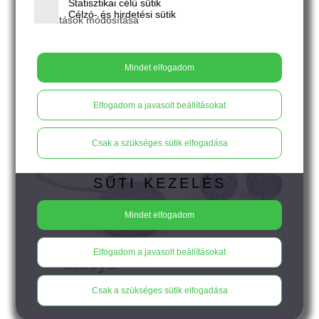
Statisztikai célú sütik
Célzó- és hirdetési sütik
Beállítások módosítása
Mindet elfogadom
Elfogadom a javasolt beállításokat
Csak a szükséges sütik elfogadása
SÜTI KEZELÉS
Mindet elfogadom
Elfogadom a javasolt beállításokat
Cateye
Csak a szükséges sütik elfogadása