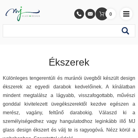
0
Ékszerek
Különleges tengerentúli és muránói üvegből készült design
ékszerek az egyedi darabok kedvelőinek. A kínálatban
mindent megtalálsz a lágyabb, visszafogottabb, művészi
gonddal kivitelezett üvegékszerektől kezdve egészen a
merész, vagány, feltűnő darabokig. Válaszd ki a
személyiségedhez vagy hangulatodhoz leginkább illő MJ
glass design ékszert és válj te is ragyogóvá. Nézz körül a