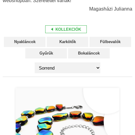
webshopban. Szeretettel várlak!
Magasházi Julianna
KOLLEKCIÓK
Nyakláncok
Karkötők
Fülbevalók
Gyűrűk
Bokaláncok