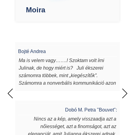
Moira
Bojté Andrea
Ma is velem vagy…….! Szoktam volt írni
Julinak, de hogy miért is? Juli ékszerei
számomra többek, mint „kiegészítők”.
Számomra a nonverbális kommunikáció azon
eszközei, melyeken keresztül a
lélekből...magamból mutatok egy darabot a
világnak. Juli ékszerei azon túl, hogy
Dobó M. Petra "Bouvet":
egyediek, csodaszépek, igényesek,
Nincs az a kép, amely visszaadja azt a
sugározzák az alkotójuk által belevitt
nőiességet, azt a finomságot, azt az
energiát, szeretetet, amit készítőjük alkotás
eleganciát, amit Julianna ékszerei adnak.