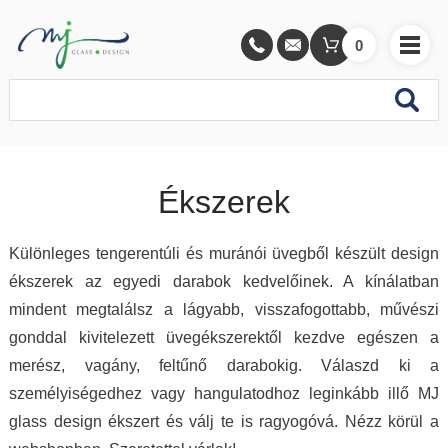
0
Ékszerek
Különleges tengerentúli és muránói üvegből készült design
ékszerek az egyedi darabok kedvelőinek. A kínálatban
mindent megtalálsz a lágyabb, visszafogottabb, művészi
gonddal kivitelezett üvegékszerektől kezdve egészen a
merész, vagány, feltűnő darabokig. Válaszd ki a
személyiségedhez vagy hangulatodhoz leginkább illő MJ
glass design ékszert és válj te is ragyogóvá. Nézz körül a