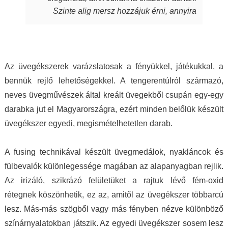
során beletett. Szeretem a kincseit, viselem
Szinte alig mersz hozzájuk érni, annyira
nap mint nap, melyek során magabiztosabb,
fantasztikus, ahogy játszik rajtuk a fény,
derűsebb vagyok. Azon nők közé tartozom,
amely aztán a bőrödön új életet kap és nyer.
akiket az ékszer talál meg. A MJ glass design
Te pedig attól függetlenül, milyen ruhát is
ékszerek értéket képviselnek, öltöztetnek,
hordasz épp, akár hétköznapi laza stílust,
stílust adnak viselőjüknek. Ha a „waooo
Az üvegékszerek varázslatosak a fényükkel, játékukkal, a
akár sportosat, akár merészen szexit, akár
érzést” az itt olvasó ismeri…akkor tudja miről
bennük rejlő lehetőségekkel. A tengerentúlról származó,
nagyon elegánsat, az ékszertől te leszel a
is beszélek. Mindenkinek ilyet kívánok, neked
neves üvegművészek által kreált üvegekből csupán egy-egy
királylány. Varázslat ám, ebben egészen
pedig köszönöm drága Juli!
darabka jut el Magyarországra, ezért minden belőlük készült
biztos vagyok.
üvegékszer egyedi, megismételhetetlen darab.
A fusing technikával készült üvegmedálok, nyakláncok és
fülbevalók különlegessége magában az alapanyagban rejlik.
Az irizáló, szikrázó felületüket a rajtuk lévő fém-oxid
rétegnek köszönhetik, ez az, amitől az üvegékszer többarcú
lesz. Más-más szögből vagy más fényben nézve különböző
színárnyalatokban játszik. Az egyedi üvegékszer sosem lesz