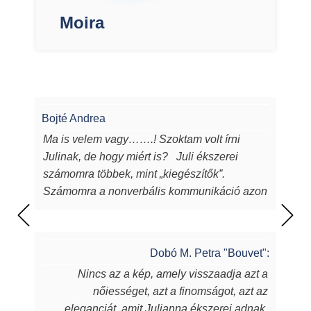
Moira
Bojté Andrea
Ma is velem vagy…….! Szoktam volt írni
Julinak, de hogy miért is? Juli ékszerei
számomra többek, mint „kiegészítők”.
Számomra a nonverbális kommunikáció azon
eszközei, melyeken keresztül a
lélekből...magamból mutatok egy darabot a
világnak. Juli ékszerei azon túl, hogy
Dobó M. Petra "Bouvet":
egyediek, csodaszépek, igényesek,
Nincs az a kép, amely visszaadja azt a
sugározzák az alkotójuk által belevitt
nőiességet, azt a finomságot, azt az
energiát, szeretetet, amit készítőjük alkotás
eleganciát, amit Julianna ékszerei adnak.