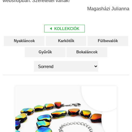
webshopban. Szeretettel várlak!
Magasházi Julianna
KOLLEKCIÓK
Nyakláncok
Karkötők
Fülbevalók
Gyűrűk
Bokaláncok