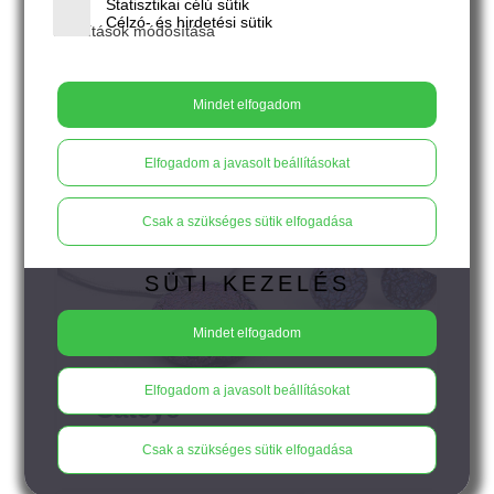
Statisztikai célú sütik
Célzó- és hirdetési sütik
Beállítások módosítása
Mindet elfogadom
Elfogadom a javasolt beállításokat
Csak a szükséges sütik elfogadása
SÜTI KEZELÉS
Mindet elfogadom
Elfogadom a javasolt beállításokat
Cateye
Csak a szükséges sütik elfogadása