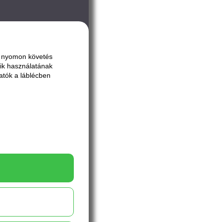
ai nyomon követés
ik használatának
atók a láblécben