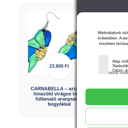
Weboldalunk süti
érdekében. A we
részletes leírá
Alap műk
Statiszti
23.900
Ft
Célzó- és
Beállítások mód
CARNABELLA – azúrkék-
limezöld virágos lógós
fülbevaló aranysárga
bogyókkal