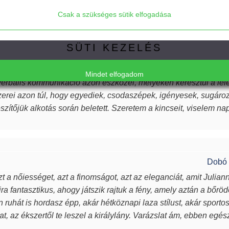
Csak a szükséges sütik elfogadása
SÜTI KEZELÉS
….! Szoktam volt írni Julinak, de hogy miért is? Juli ékszerei
Mindet elfogadom
rbális kommunikáció azon eszközei, melyeken keresztül a lél
zerei azon túl, hogy egyediek, csodaszépek, igényesek, sugározzá
észítőjük alkotás során beletett. Szeretem a kincseit, viselem n
Elfogadom a javasolt beállításokat
rűsebb vagyok. Azon nők közé tartozom, akiket az ékszer talá
k, öltöztetnek, stílust adnak viselőjüknek. Ha a „waooo érzést” a
Csak a szükséges sütik elfogadása
inek ilyet kívánok, neked pedig köszönöm drága Juli!
Dobó 
t a nőiességet, azt a finomságot, azt az eleganciát, amit Julian
ra fantasztikus, ahogy játszik rajtuk a fény, amely aztán a bőröd
en ruhát is hordasz épp, akár hétköznapi laza stílust, akár sport
t, az ékszertől te leszel a királylány. Varázslat ám, ebben egé