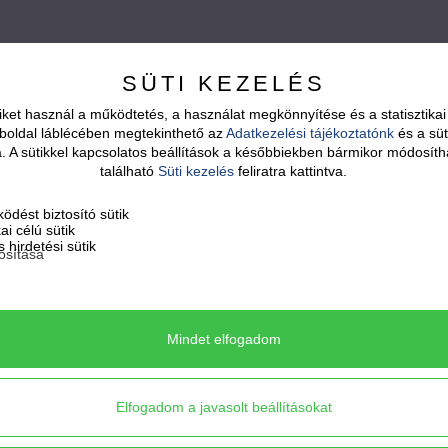
SÜTI KEZELÉS
ket használ a működtetés, a használat megkönnyítése és a statisztik
boldal láblécében megtekinthető az
Adatkezelési tájékoztatónk
és a süt
sa. A sütikkel kapcsolatos beállítások a későbbiekben bármikor módosíth
található
Süti kezelés
feliratra kattintva.
ödést biztosító sütik
kai célú sütik
 hirdetési sütik
osítása
Mindet elfogadom
Elfogadom a javasolt beállításokat