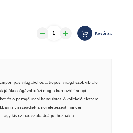
Kosárba
színpompás világából és a trópusi virágdíszek vibráló
mák játékosságával idézi meg a karnevál ünnepi
et és a pezsgő utcai hangulatot. A kollekció ékszerei
an is visszaadják a riói életérzést; minden
öt, egy kis színes szabadságot hoznak a