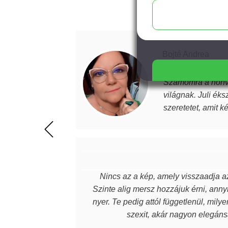
Bojté Andrea
Ma is velem vagy…
Számomra a nonve
világnak. Juli éks
szeretetet, amit k
magabiztosabb, de
értéket képviselne
beszélek. Mindenk
Nincs az a kép, amely visszaadja az
Szinte alig mersz hozzájuk érni, annyi
nyer. Te pedig attól függetlenül, mily
szexit, akár nagyon elegánsa