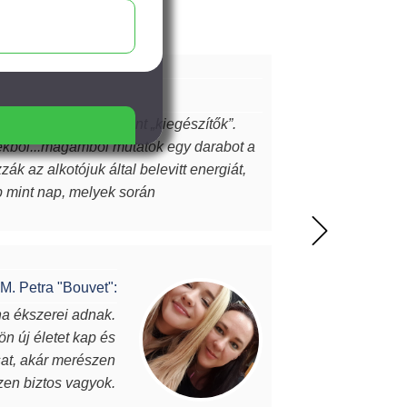
 számomra többek, mint „kiegészítők”.
ekből...magamból mutatok egy darabot a
k az alkotójuk által belevitt energiát,
ap mint nap, melyek során
l meg. A MJ glass design ékszerek
z itt olvasó ismeri…akkor tudja miről is
M. Petra "Bouvet":
na ékszerei adnak.
Vannak
ön új életet kap és
darab, eg
osat, akár merészen
Julianna éks
szen biztos vagyok.