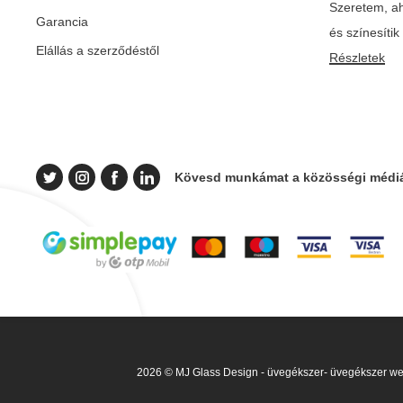
Szeretem, ah
Garancia
és színesíti
Elállás a szerződéstől
Részletek
Kövesd munkámat a közösségi médiá
2026 © MJ Glass Design - üvegékszer- üvegékszer web