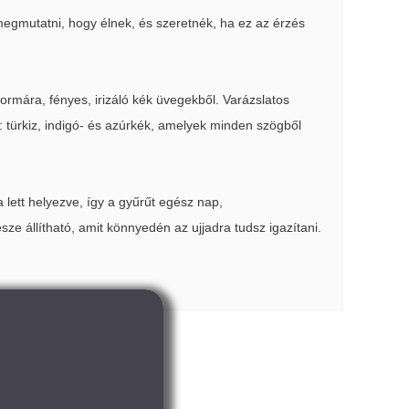
megmutatni, hogy élnek, és szeretnék, ha ez az érzés
ormára, fényes, irizáló kék üvegekből. Varázslatos
: türkiz, indigó- és azúrkék, amelyek minden szögből
lett helyezve, így a gyűrűt egész nap,
sze állítható, amit könnyedén az ujjadra tudsz igazítani.