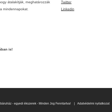
ogy átalakítják, meghatározzák
Twitter
k a mindennapokat.
Linkedin
ban is!
áruház - egyedi ékszerek - Minden Jog Fenntartva!
|
Adatvédelmi nyilatkozat