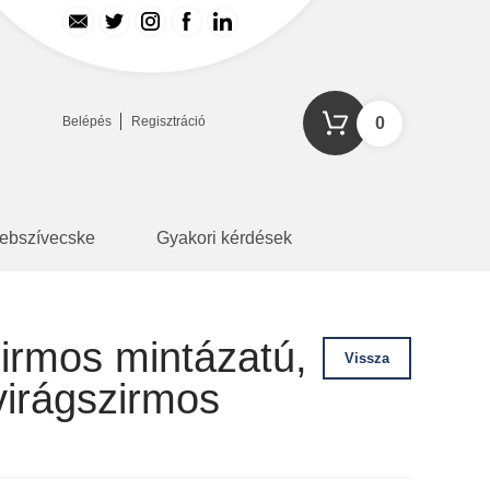
Belépés
Regisztráció
0
ebszívecske
Gyakori kérdések
rmos mintázatú,
Vissza
virágszirmos