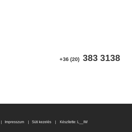
383 3138
+36 (20)
|
Impresszum
|
Süti kezelés
|
Készítette: L__IW