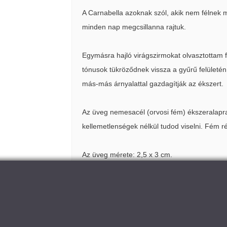
A Carnabella azoknak szól, akik nem félnek 
minden nap megcsillanna rajtuk.
Egymásra hajló virágszirmokat olvasztottam f
tónusok tükröződnek vissza a gyűrű felületén
más-más árnyalattal gazdagítják az ékszert.
Az üveg nemesacél (orvosi fém) ékszeralapra 
kellemetlenségek nélkül tudod viselni. Fém ré
Az üveg mérete: 2,5 x 3 cm.