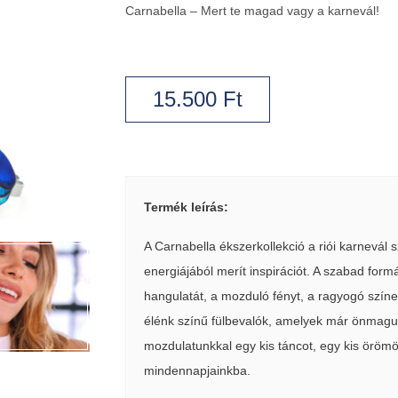
​Carnabella – Mert te magad vagy a karnevál!
15.500
Ft
Termék leírás:
A Carnabella ékszerkollekció a riói karnevál 
energiájából merít inspirációt. A szabad for
hangulatát, a mozduló fényt, a ragyogó színek
élénk színű fülbevalók, amelyek már önmagukb
mozdulatunkkal egy kis táncot, egy kis öröm
mindennapjainkba.