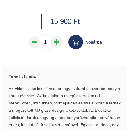
15.900
Ft
Kosárba
Termék leírás:
Az Eklektika kollekció minden egyes darabja szembe megy a
kötöttségekkel. Az itt található üvegékszerek mind
méretükben, színükben, formájukban és stílusukban eltérnek
a megszokott MJ glass design alkotásoktól. Az Eklektika
kollekció darabjai egy-egy megmagyarázhatatlan és váratlan
érzés, inspiráció, fuvallat szüleményei. Egy kis art deco, egy