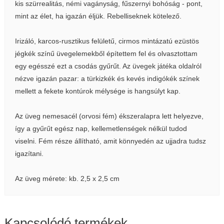
kis szürrealitás, némi vagányság, fűszernyi bohóság - pont,
mint az élet, ha igazán éljük. Rebelliseknek kötelező.
Irizáló, karcos-rusztikus felületű, cirmos mintázatú ezüstös
jégkék színű üvegelemekből építettem fel és olvasztottam
egy egésszé ezt a csodás gyűrűt. Az üvegek játéka oldalról
nézve igazán pazar: a türkizkék és kevés indigókék színek
mellett a fekete kontúrok mélysége is hangsúlyt kap.
Az üveg nemesacél (orvosi fém) ékszeralapra lett helyezve,
így a gyűrűt egész nap, kellemetlenségek nélkül tudod
viselni. Fém része állítható, amit könnyedén az ujjadra tudsz
igazítani.
Az üveg mérete: kb. 2,5 x 2,5 cm
Kapcsolódó termékek