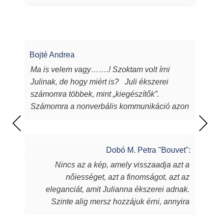
Bojté Andrea
Ma is velem vagy…….! Szoktam volt írni
Julinak, de hogy miért is? Juli ékszerei
számomra többek, mint „kiegészítők”.
Számomra a nonverbális kommunikáció azon
eszközei, melyeken keresztül a
lélekből...magamból mutatok egy darabot a
világnak. Juli ékszerei azon túl, hogy
Dobó M. Petra "Bouvet":
egyediek, csodaszépek, igényesek,
Nincs az a kép, amely visszaadja azt a
sugározzák az alkotójuk által belevitt
nőiességet, azt a finomságot, azt az
energiát, szeretetet, amit készítőjük alkotás
eleganciát, amit Julianna ékszerei adnak.
során beletett. Szeretem a kincseit, viselem
Szinte alig mersz hozzájuk érni, annyira
nap mint nap, melyek során magabiztosabb,
fantasztikus, ahogy játszik rajtuk a fény,
derűsebb vagyok. Azon nők közé tartozom,