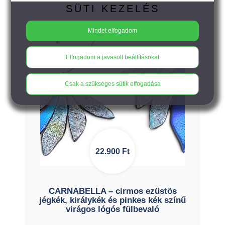
SÜTI KEZELÉS
Mindet elfogadom
Elfogadom a javasolt beállításokat
Csak a szükséges sütik elfogadása
22.900
Ft
CARNABELLA – cirmos ezüstös
jégkék, királykék és pinkes kék színű
virágos lógós fülbevaló