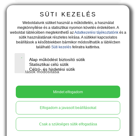
SÜTI KEZELÉS
Weboldalunk sütiket használ a működtetés, a használat
megkönnyítése és a statisztikai nyomon követés érdekében. A
weboldal láblécében megtekinthető az
Adatkezelési tájékoztatónk
és a
sütik használatának részletes leírása. A sütikkel kapcsolatos
beállítások a későbbiekben bármikor módosíthatók a láblécben
található
Süti kezelés
feliratra kattintva.
Alap működést biztosító sütik
Statisztikai célú sütik
Célzó- és hirdetési sütik
Beállítások módosítása
16.900
Ft
Mindet elfogadom
Elfogadom a javasolt beállításokat
CARNABELLA – rusztikus felületű
cirmos ezüstös kék virágszirmos
Csak a szükséges sütik elfogadása
gyűrű