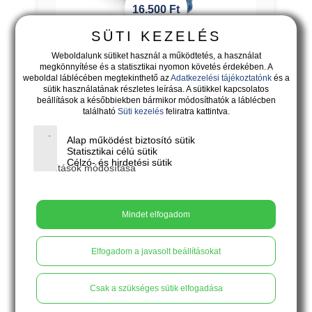
16.500
Ft
SÜTI KEZELÉS
Weboldalunk sütiket használ a működtetés, a használat
ÉCLAT - hullámos felületű, lime-
megkönnyítése és a statisztikai nyomon követés érdekében. A
ezüst-arany színű gyűrű
weboldal láblécében megtekinthető az
Adatkezelési tájékoztatónk
és a
sütik használatának részletes leírása. A sütikkel kapcsolatos
Éclat - A fényben fürdőző színek eleganciája
beállítások a későbbiekben bármikor módosíthatók a láblécben
található
Süti kezelés
feliratra kattintva.
X
Kosárba
Alap működést biztosító sütik
Statisztikai célú sütik
Célzó- és hirdetési sütik
Beállítások módosítása
Mindet elfogadom
Elfogadom a javasolt beállításokat
Csak a szükséges sütik elfogadása