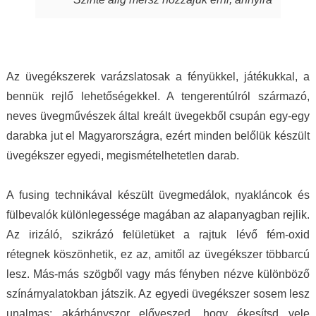
nap mint nap, melyek során magabiztosabb,
fantasztikus, ahogy játszik rajtuk a fény,
derűsebb vagyok. Azon nők közé tartozom,
amely aztán a bőrödön új életet kap és nyer.
akiket az ékszer talál meg. A MJ glass design
Te pedig attól függetlenül, milyen ruhát is
ékszerek értéket képviselnek, öltöztetnek,
hordasz épp, akár hétköznapi laza stílust,
stílust adnak viselőjüknek. Ha a „waooo
Az üvegékszerek varázslatosak a fényükkel, játékukkal, a
akár sportosat, akár merészen szexit, akár
érzést” az itt olvasó ismeri…akkor tudja miről
bennük rejlő lehetőségekkel. A tengerentúlról származó,
nagyon elegánsat, az ékszertől te leszel a
is beszélek. Mindenkinek ilyet kívánok, neked
neves üvegművészek által kreált üvegekből csupán egy-egy
királylány. Varázslat ám, ebben egészen
pedig köszönöm drága Juli!
darabka jut el Magyarországra, ezért minden belőlük készült
biztos vagyok.
üvegékszer egyedi, megismételhetetlen darab.
A fusing technikával készült üvegmedálok, nyakláncok és
fülbevalók különlegessége magában az alapanyagban rejlik.
Az irizáló, szikrázó felületüket a rajtuk lévő fém-oxid
rétegnek köszönhetik, ez az, amitől az üvegékszer többarcú
lesz. Más-más szögből vagy más fényben nézve különböző
színárnyalatokban játszik. Az egyedi üvegékszer sosem lesz
unalmas: akárhányszor előveszed, hogy ékesítsd vele