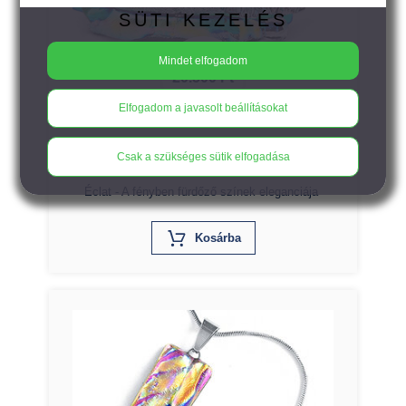
SÜTI KEZELÉS
Mindet elfogadom
20.500
Ft
Elfogadom a javasolt beállításokat
ÉCLAT - hullámos felületű, lime-
Csak a szükséges sütik elfogadása
ezüst-arany színű karkötő
Éclat - A fényben fürdőző színek eleganciája
X
Kosárba