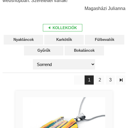
webshopban. Szeretettel várlak!
Magasházi Julianna
KOLLEKCIÓK
Nyakláncok
Karkötők
Fülbevalók
Gyűrűk
Bokaláncok
1
2
3