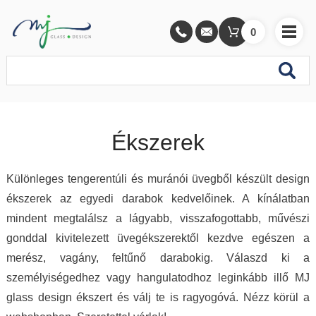
0
Ékszerek
Különleges tengerentúli és muránói üvegből készült design
ékszerek az egyedi darabok kedvelőinek. A kínálatban
mindent megtalálsz a lágyabb, visszafogottabb, művészi
gonddal kivitelezett üvegékszerektől kezdve egészen a
merész, vagány, feltűnő darabokig. Válaszd ki a
személyiségedhez vagy hangulatodhoz leginkább illő MJ
glass design ékszert és válj te is ragyogóvá. Nézz körül a