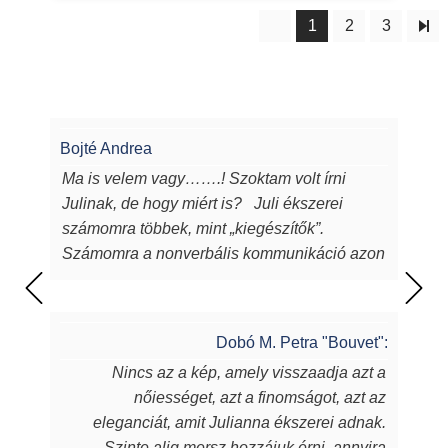
1
2
3
Bojté Andrea
Ma is velem vagy…….! Szoktam volt írni
Julinak, de hogy miért is? Juli ékszerei
számomra többek, mint „kiegészítők”.
Számomra a nonverbális kommunikáció azon
eszközei, melyeken keresztül a
lélekből...magamból mutatok egy darabot a
világnak. Juli ékszerei azon túl, hogy
Dobó M. Petra "Bouvet":
egyediek, csodaszépek, igényesek,
Nincs az a kép, amely visszaadja azt a
sugározzák az alkotójuk által belevitt
nőiességet, azt a finomságot, azt az
energiát, szeretetet, amit készítőjük alkotás
eleganciát, amit Julianna ékszerei adnak.
során beletett. Szeretem a kincseit, viselem
Szinte alig mersz hozzájuk érni, annyira