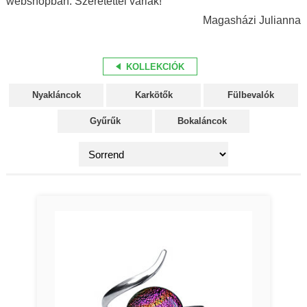
webshopban. Szeretettel várlak!
Magasházi Julianna
KOLLEKCIÓK
Nyakláncok
Karkötők
Fülbevalók
Gyűrűk
Bokaláncok