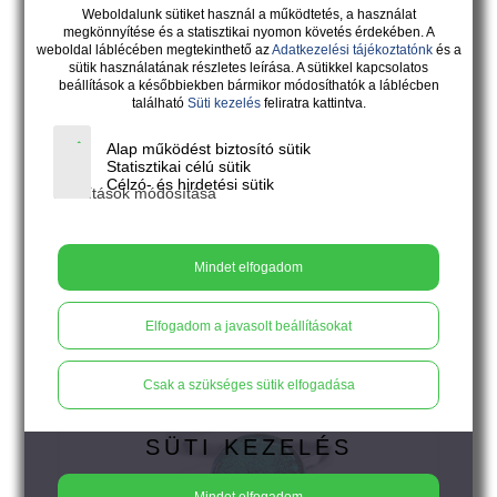
Weboldalunk sütiket használ a működtetés, a használat
megkönnyítése és a statisztikai nyomon követés érdekében. A
weboldal láblécében megtekinthető az
Adatkezelési tájékoztatónk
és a
sütik használatának részletes leírása. A sütikkel kapcsolatos
CATEYE - zafírzöld csavart gyűrű
beállítások a későbbiekben bármikor módosíthatók a láblécben
található
Süti kezelés
feliratra kattintva.
A Cateye ékszercsalád színével és fényjátékával
olyan, akár a macska szeme. Igéző, fenséges és
Alap működést biztosító sütik
kacér.
Statisztikai célú sütik
Célzó- és hirdetési sütik
Beállítások módosítása
X
Kosárba
Mindet elfogadom
Elfogadom a javasolt beállításokat
Csak a szükséges sütik elfogadása
SÜTI KEZELÉS
Mindet elfogadom