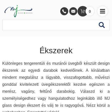
0
Ékszerek
Különleges tengerentúli és muránói üvegből készült design
ékszerek az egyedi darabok kedvelőinek. A kínálatban
mindent megtalálsz a lágyabb, visszafogottabb, művészi
gonddal kivitelezett üvegékszerektől kezdve egészen a
merész, vagány, feltűnő darabokig. Válaszd ki a
személyiségedhez vagy hangulatodhoz leginkább illő MJ
glass design ékszert és válj te is ragyogóvá. Nézz körül a