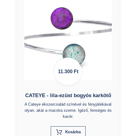
11.300
Ft
CATEYE - lila-ezüst bogyós karkötő
A Cateye ékszercsalád színével és fényjátékával
olyan, akár a macska szeme. Igéző, fenséges és
kacér.
X
Kosárba