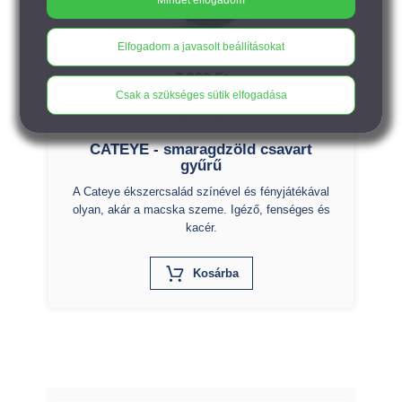
Elfogadom a javasolt beállításokat
7.300
Ft
Csak a szükséges sütik elfogadása
CATEYE - smaragdzöld csavart
gyűrű
A Cateye ékszercsalád színével és fényjátékával
olyan, akár a macska szeme. Igéző, fenséges és
kacér.
X
Kosárba