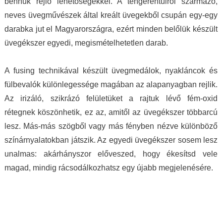
bennük rejlő lehetőségekkel. A tengerentúlról származó,
nagyon elegánsat, az ékszertől te leszel a
is beszélek. Mindenkinek ilyet kívánok, neked
neves üvegművészek által kreált üvegekből csupán egy-egy
királylány. Varázslat ám, ebben egészen
pedig köszönöm drága Juli!
darabka jut el Magyarországra, ezért minden belőlük készült
biztos vagyok.
üvegékszer egyedi, megismételhetetlen darab.
A fusing technikával készült üvegmedálok, nyakláncok és
fülbevalók különlegessége magában az alapanyagban rejlik.
Az irizáló, szikrázó felületüket a rajtuk lévő fém-oxid
rétegnek köszönhetik, ez az, amitől az üvegékszer többarcú
lesz. Más-más szögből vagy más fényben nézve különböző
színárnyalatokban játszik. Az egyedi üvegékszer sosem lesz
unalmas: akárhányszor előveszed, hogy ékesítsd vele
magad, mindig rácsodálkozhatsz egy újabb megjelenésére.