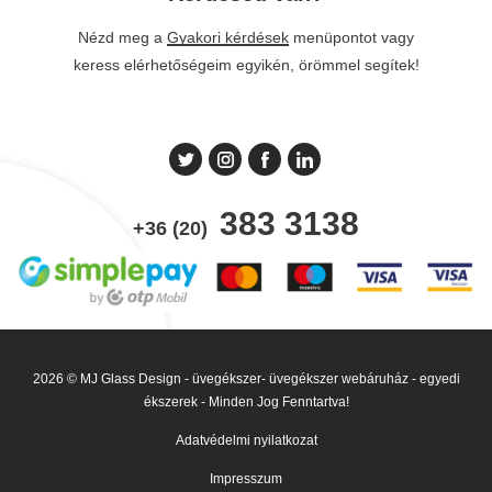
Nézd meg a
Gyakori kérdések
menüpontot vagy
keress elérhetőségeim egyikén, örömmel segítek!
383 3138
+36 (20)
2026 © MJ Glass Design - üvegékszer- üvegékszer webáruház - egyedi
ékszerek - Minden Jog Fenntartva!
Adatvédelmi nyilatkozat
Impresszum