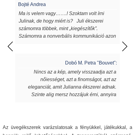
Bojté Andrea
Ma is velem vagy…….! Szoktam volt írni
Julinak, de hogy miért is? Juli ékszerei
számomra többek, mint „kiegészítők”.
Számomra a nonverbális kommunikáció azon
eszközei, melyeken keresztül a
lélekből...magamból mutatok egy darabot a
világnak. Juli ékszerei azon túl, hogy
Dobó M. Petra "Bouvet":
egyediek, csodaszépek, igényesek,
Nincs az a kép, amely visszaadja azt a
sugározzák az alkotójuk által belevitt
nőiességet, azt a finomságot, azt az
energiát, szeretetet, amit készítőjük alkotás
eleganciát, amit Julianna ékszerei adnak.
során beletett. Szeretem a kincseit, viselem
Szinte alig mersz hozzájuk érni, annyira
nap mint nap, melyek során magabiztosabb,
fantasztikus, ahogy játszik rajtuk a fény,
derűsebb vagyok. Azon nők közé tartozom,
amely aztán a bőrödön új életet kap és nyer.
akiket az ékszer talál meg. A MJ glass design
Te pedig attól függetlenül, milyen ruhát is
ékszerek értéket képviselnek, öltöztetnek,
hordasz épp, akár hétköznapi laza stílust,
stílust adnak viselőjüknek. Ha a „waooo
Az üvegékszerek varázslatosak a fényükkel, játékukkal, a
akár sportosat, akár merészen szexit, akár
érzést” az itt olvasó ismeri…akkor tudja miről