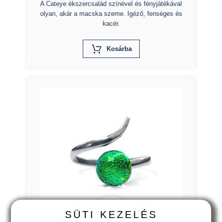
A Cateye ékszercsalád színével és fényjátékával
olyan, akár a macska szeme. Igéző, fenséges és
kacér.
X
Kosárba
SÜTI KEZELÉS
7.300
Ft