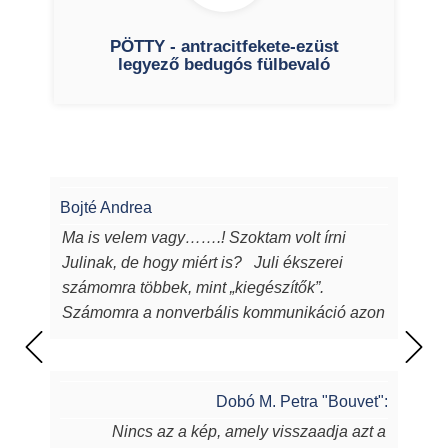
PÖTTY - antracitfekete-ezüst
legyező bedugós fülbevaló
Bojté Andrea
Ma is velem vagy…….! Szoktam volt írni
Julinak, de hogy miért is? Juli ékszerei
számomra többek, mint „kiegészítők”.
Számomra a nonverbális kommunikáció azon
eszközei, melyeken keresztül a
lélekből...magamból mutatok egy darabot a
világnak. Juli ékszerei azon túl, hogy
Dobó M. Petra "Bouvet":
egyediek, csodaszépek, igényesek,
Nincs az a kép, amely visszaadja azt a
sugározzák az alkotójuk által belevitt