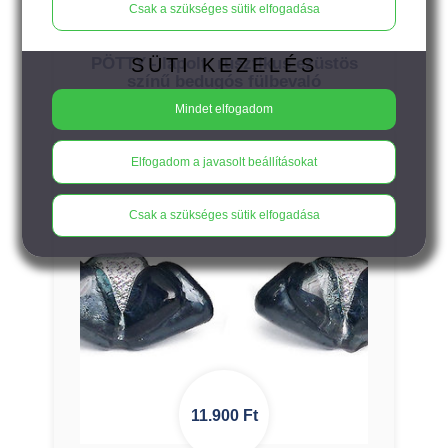
Csak a szükséges sütik elfogadása
SÜTI KEZELÉS
PÖTTY - lapolt, rusztikus ezüstös
színű bedugós fülbevaló
Mindet elfogadom
Elfogadom a javasolt beállításokat
Csak a szükséges sütik elfogadása
11.900
Ft