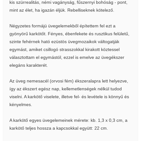
kis szürrealitás, némi vagányság, fűszernyi bohóság - pont,
mint az élet, ha igazán éljük. Rebelliseknek kötelező.
Négyzetes formájú üvegelemekből építettem fel ezt a
gyönyörű karkötőt. Fényes, ébenfekete és rusztikus felületű,
szinte fehérnek ható ezüstös üvegmozaikok váltogatják
egymást, amiket csillogó strasszokkal kirakott köztessel
választottam el egymástól, ezzel is emelve az üvegékszer
elegáns karakterét.
Az üveg nemesacél (orvosi fém) ékszeralapra lett helyezve,
így az ékszert egész nap, kellemetlenségek nélkül tudod
viselni. A karkötő viselete, illetve fel- és levétele is könnyű és
kényelmes.
A karkötő egyes üvegelemeinek mérete: kb. 1,3 x 0,3 cm, a
karkötő teljes hossza a kapcsokkal együtt: 22 cm.