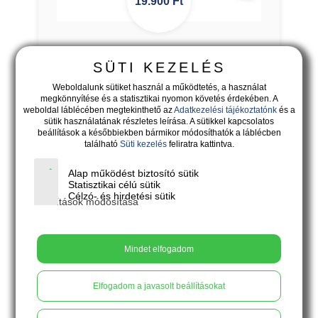
19.900
Ft
EKLEKTIKA - négyzetes fekete-ezüst
SÜTI KEZELÉS
nyakék
Weboldalunk sütiket használ a működtetés, a használat
megkönnyítése és a statisztikai nyomon követés érdekében. A
weboldal láblécében megtekinthető az
Adatkezelési tájékoztatónk
és a
sütik használatának részletes leírása. A sütikkel kapcsolatos
beállítások a későbbiekben bármikor módosíthatók a láblécben
található
Süti kezelés
feliratra kattintva.
Alap működést biztosító sütik
Statisztikai célú sütik
Célzó- és hirdetési sütik
Beállítások módosítása
Mindet elfogadom
Elfogadom a javasolt beállításokat
12.900
Ft