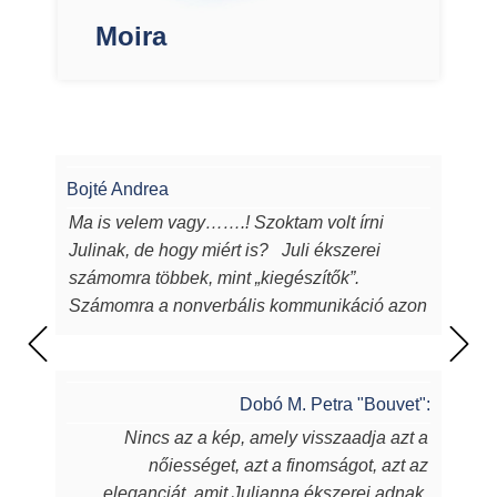
Moira
Bojté Andrea
Ma is velem vagy…….! Szoktam volt írni
Julinak, de hogy miért is? Juli ékszerei
számomra többek, mint „kiegészítők”.
Számomra a nonverbális kommunikáció azon
eszközei, melyeken keresztül a
lélekből...magamból mutatok egy darabot a
világnak. Juli ékszerei azon túl, hogy
Dobó M. Petra "Bouvet":
egyediek, csodaszépek, igényesek,
Nincs az a kép, amely visszaadja azt a
sugározzák az alkotójuk által belevitt
nőiességet, azt a finomságot, azt az
energiát, szeretetet, amit készítőjük alkotás
eleganciát, amit Julianna ékszerei adnak.