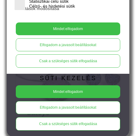
Statisztikai célú sütik
Célzó- és hirdetési sütik
Beállítások módosítása
Mindet elfogadom
Elfogadom a javasolt beállításokat
Csak a szükséges sütik elfogadása
SÜTI KEZELÉS
Mindet elfogadom
Elfogadom a javasolt beállításokat
Cateye
Csak a szükséges sütik elfogadása