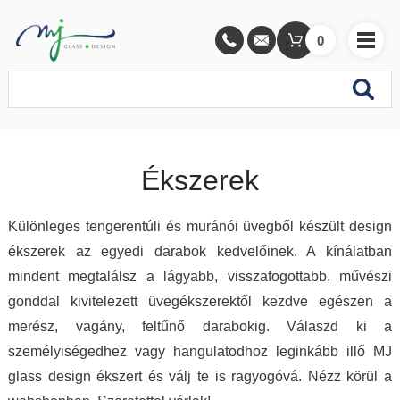
0
Ékszerek
Különleges tengerentúli és muránói üvegből készült design
ékszerek az egyedi darabok kedvelőinek. A kínálatban
mindent megtalálsz a lágyabb, visszafogottabb, művészi
gonddal kivitelezett üvegékszerektől kezdve egészen a
merész, vagány, feltűnő darabokig. Válaszd ki a
személyiségedhez vagy hangulatodhoz leginkább illő MJ
glass design ékszert és válj te is ragyogóvá. Nézz körül a