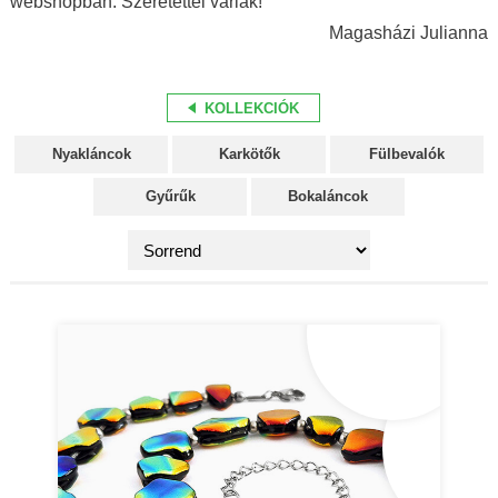
webshopban. Szeretettel várlak!
Magasházi Julianna
KOLLEKCIÓK
Nyakláncok
Karkötők
Fülbevalók
Gyűrűk
Bokaláncok