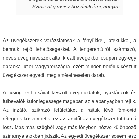
során beletett. Szeretem a kincseit, viselem
Szinte alig mersz hozzájuk érni, annyira
nap mint nap, melyek során magabiztosabb,
fantasztikus, ahogy játszik rajtuk a fény,
derűsebb vagyok. Azon nők közé tartozom,
amely aztán a bőrödön új életet kap és nyer.
akiket az ékszer talál meg. A MJ glass design
Te pedig attól függetlenül, milyen ruhát is
ékszerek értéket képviselnek, öltöztetnek,
hordasz épp, akár hétköznapi laza stílust,
stílust adnak viselőjüknek. Ha a „waooo
Az üvegékszerek varázslatosak a fényükkel, játékukkal, a
akár sportosat, akár merészen szexit, akár
érzést” az itt olvasó ismeri…akkor tudja miről
bennük rejlő lehetőségekkel. A tengerentúlról származó,
nagyon elegánsat, az ékszertől te leszel a
is beszélek. Mindenkinek ilyet kívánok, neked
neves üvegművészek által kreált üvegekből csupán egy-egy
királylány. Varázslat ám, ebben egészen
pedig köszönöm drága Juli!
darabka jut el Magyarországra, ezért minden belőlük készült
biztos vagyok.
üvegékszer egyedi, megismételhetetlen darab.
A fusing technikával készült üvegmedálok, nyakláncok és
fülbevalók különlegessége magában az alapanyagban rejlik.
Az irizáló, szikrázó felületüket a rajtuk lévő fém-oxid
rétegnek köszönhetik, ez az, amitől az üvegékszer többarcú
lesz. Más-más szögből vagy más fényben nézve különböző
színárnyalatokban játszik. Az egyedi üvegékszer sosem lesz