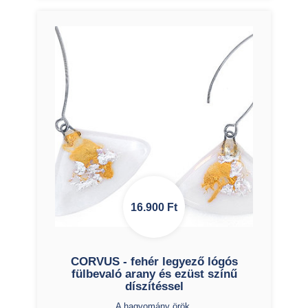
16.900
Ft
CORVUS - fehér legyező lógós
fülbevaló arany és ezüst színű
díszítéssel
A hagyomány örök.