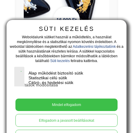
16.900
Ft
SÜTI KEZELÉS
Weboldalunk sütiket használ a működtetés, a használat
megkönnyítése és a statisztikai nyomon követés érdekében. A
CORVUS - fekete legyező lógós
weboldal láblécében megtekinthető az
Adatkezelési tájékoztatónk
és a
fülbevaló arany és ezüst színű
sütik használatának részletes leírása. A sütikkel kapcsolatos
díszítéssel
beállítások a későbbiekben bármikor módosíthatók a láblécben
található
Süti kezelés
feliratra kattintva.
A hagyomány örök.
Alap működést biztosító sütik
Statisztikai célú sütik
X
Kosárba
Célzó- és hirdetési sütik
Beállítások módosítása
Mindet elfogadom
Elfogadom a javasolt beállításokat