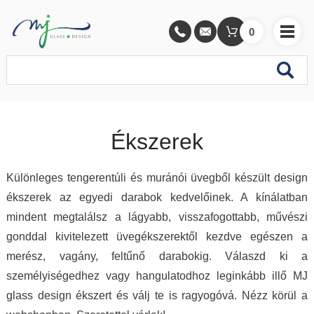
0
Ékszerek
Különleges tengerentúli és muránói üvegből készült design
ékszerek az egyedi darabok kedvelőinek. A kínálatban
mindent megtalálsz a lágyabb, visszafogottabb, művészi
gonddal kivitelezett üvegékszerektől kezdve egészen a
merész, vagány, feltűnő darabokig. Válaszd ki a
személyiségedhez vagy hangulatodhoz leginkább illő MJ
glass design ékszert és válj te is ragyogóvá. Nézz körül a