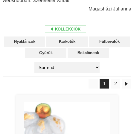
webshopban. Szeretettel várlak!
Magasházi Julianna
KOLLEKCIÓK
Nyakláncok
Karkötők
Fülbevalók
Gyűrűk
Bokaláncok
1
2