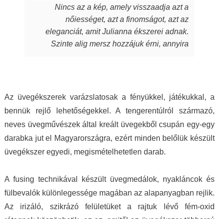
Nincs az a kép, amely visszaadja azt a
sugározzák az alkotójuk által belevitt
nőiességet, azt a finomságot, azt az
energiát, szeretetet, amit készítőjük alkotás
eleganciát, amit Julianna ékszerei adnak.
során beletett. Szeretem a kincseit, viselem
Szinte alig mersz hozzájuk érni, annyira
nap mint nap, melyek során magabiztosabb,
fantasztikus, ahogy játszik rajtuk a fény,
derűsebb vagyok. Azon nők közé tartozom,
amely aztán a bőrödön új életet kap és nyer.
akiket az ékszer talál meg. A MJ glass design
Te pedig attól függetlenül, milyen ruhát is
ékszerek értéket képviselnek, öltöztetnek,
hordasz épp, akár hétköznapi laza stílust,
stílust adnak viselőjüknek. Ha a „waooo
Az üvegékszerek varázslatosak a fényükkel, játékukkal, a
akár sportosat, akár merészen szexit, akár
érzést” az itt olvasó ismeri…akkor tudja miről
bennük rejlő lehetőségekkel. A tengerentúlról származó,
nagyon elegánsat, az ékszertől te leszel a
is beszélek. Mindenkinek ilyet kívánok, neked
neves üvegművészek által kreált üvegekből csupán egy-egy
királylány. Varázslat ám, ebben egészen
pedig köszönöm drága Juli!
darabka jut el Magyarországra, ezért minden belőlük készült
biztos vagyok.
üvegékszer egyedi, megismételhetetlen darab.
A fusing technikával készült üvegmedálok, nyakláncok és
fülbevalók különlegessége magában az alapanyagban rejlik.
Az irizáló, szikrázó felületüket a rajtuk lévő fém-oxid