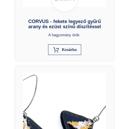
CORVUS - fekete legyező gyűrű
arany és ezüst színű díszítéssel
A hagyomány örök.
X
Kosárba