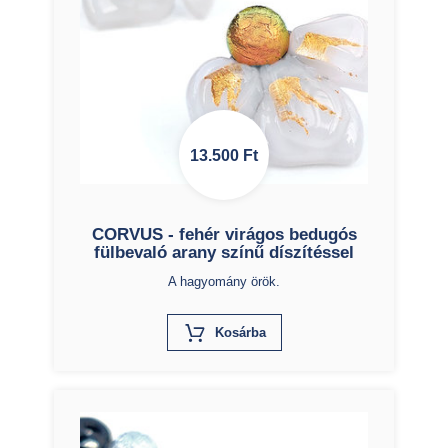
13.500
Ft
CORVUS - fehér virágos bedugós
fülbevaló arany színű díszítéssel
A hagyomány örök.
X
Kosárba