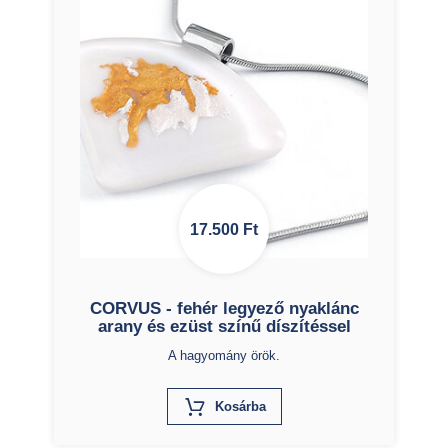
17.500
Ft
CORVUS - fehér legyező nyaklánc
arany és ezüst színű díszítéssel
A hagyomány örök.
X
Kosárba