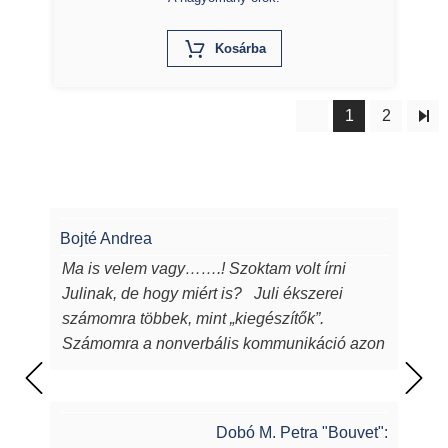
X
Kosárba
1
2
Bojté Andrea
Ma is velem vagy…….! Szoktam volt írni
Julinak, de hogy miért is? Juli ékszerei
számomra többek, mint „kiegészítők”.
Számomra a nonverbális kommunikáció azon
eszközei, melyeken keresztül a
lélekből...magamból mutatok egy darabot a
világnak. Juli ékszerei azon túl, hogy
Dobó M. Petra "Bouvet":
egyediek, csodaszépek, igényesek,