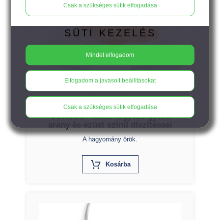
Csak a szükséges sütik elfogadása
SÜTI KEZELÉS
Mindet elfogadom
17.900
Ft
Elfogadom a javasolt beállításokat
Csak a szükséges sütik elfogadása
CORVUS - fehér legyező gyűrű
arany és ezüst színű díszítéssel
A hagyomány örök.
X
Kosárba