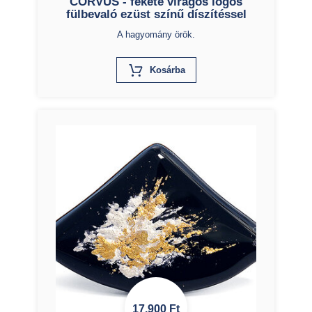
CORVUS - fekete virágos lógós
fülbevaló ezüst színű díszítéssel
A hagyomány örök.
X
Kosárba
17.900
Ft