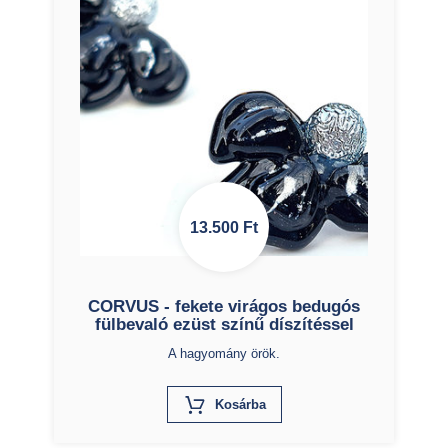
13.500
Ft
CORVUS - fekete virágos bedugós
fülbevaló ezüst színű díszítéssel
A hagyomány örök.
X
Kosárba