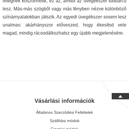
rétegnek köszönhetik, ez az, amitől az üvegékszer többarcú
lesz. Más-más szögből vagy más fényben nézve különböző
színárnyalatokban játszik. Az egyedi üvegékszer sosem lesz
unalmas: akárhányszor előveszed, hogy ékesítsd vele
magad, mindig rácsodálkozhatsz egy újabb megjelenésére.
Vásárlási információk
Általános Szerződési Feltételek
Szállítási módok