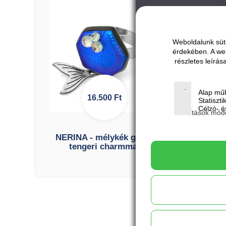
Weboldalunk süti
érdekében. A we
részletes leírá
Alap műk
16.500
Ft
Statiszti
Célzó- és
Beállítások mód
NERINA - mélykék gyűrű
N
tengeri charmmal