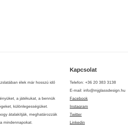
Kapcsolat
zslatában élek már hosszú idő
Telefon: +36 20 383 3138
E-mail: info@mjglassdesign.hu
ényüket, a játékukat, a bennük
Facebook
ségeket, különlegességüket.
Instagram
ogy átalakítják, meghatározzák
Twitter
k a mindennapokat.
Linkedin