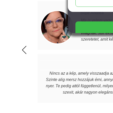
Bojté Andrea
Ma is velem vagy…
Számomra a nonve
világnak. Juli éks
szeretetet, amit k
magabiztosabb, de
értéket képviselne
beszélek. Mindenk
Nincs az a kép, amely visszaadja az
Szinte alig mersz hozzájuk érni, annyi
nyer. Te pedig attól függetlenül, mily
szexit, akár nagyon elegánsa