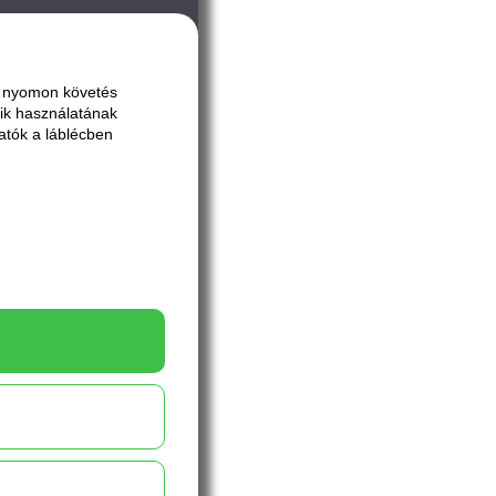
ai nyomon követés
ik használatának
atók a láblécben
rmos
ugós