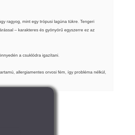
 úgy ragyog, mint egy trópusi lagúna tükre. Tengeri
árással – karakteres és gyönyörű egyszerre ez az
nnyedén a csuklódra igazítani.
artamú, allergiamentes orvosi fém, így probléma nélkül,