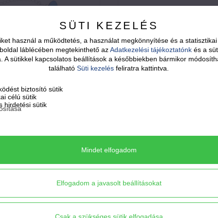
SÜTI KEZELÉS
ket használ a működtetés, a használat megkönnyítése és a statisztik
boldal láblécében megtekinthető az
Adatkezelési tájékoztatónk
és a süt
sa. A sütikkel kapcsolatos beállítások a későbbiekben bármikor módosíth
található
Süti kezelés
feliratra kattintva.
ödést biztosító sütik
57.000
Ft
12.900
Ft
kai célú sütik
 hirdetési sütik
osítása
ERINA - cirmos kék
PÖTTY - épített, ci
nyakék
türkizkék színű bed
fülbevaló - II.
Mindet elfogadom
Elfogadom a javasolt beállításokat
Csak a szükséges sütik elfogadása