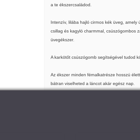
a te ékszercsaládod.
Intenzív, lilába hajló cirmos kék üveg, amely
csillag és kagyló charmmal, csúszógombos z
üvegékszer.
A karkötőt csúszógomb segítségével tudod kö
Az ékszer minden fémalkatrésze hosszú élett
bátran viselheted a láncot akár egész nap.