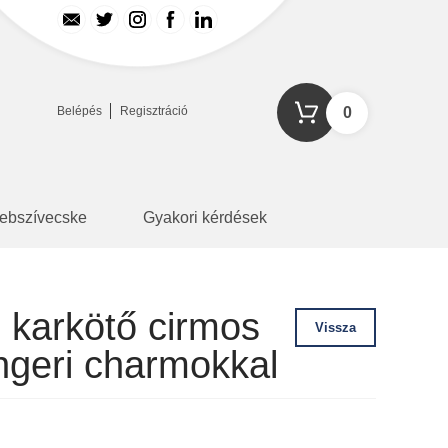
Belépés
Regisztráció
0
ebszívecske
Gyakori kérdések
ó karkötő cirmos
Vissza
ngeri charmokkal