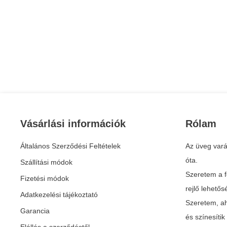
Vásárlási információk
Rólam
Általános Szerződési Feltételek
Az üveg vará
óta.
Szállítási módok
Szeretem a f
Fizetési módok
rejlő lehető
Adatkezelési tájékoztató
Szeretem, ah
Garancia
és színesíti