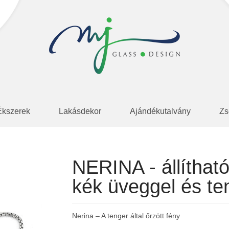
Ékszerek
Lakásdekor
Ajándékutalvány
Zs
NERINA - állíthat
kék üveggel és te
Nerina – A tenger által őrzött fény