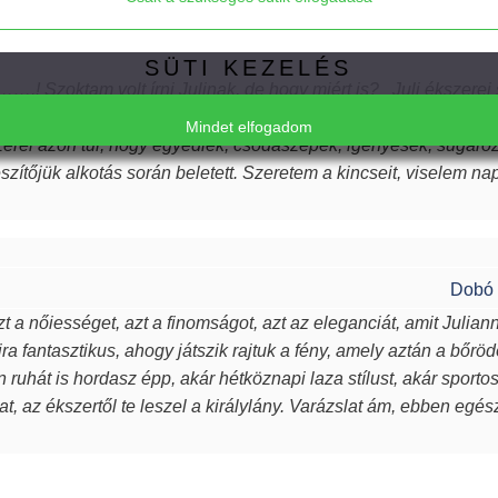
SÜTI KEZELÉS
….! Szoktam volt írni Julinak, de hogy miért is? Juli ékszerei
rbális kommunikáció azon eszközei, melyeken keresztül a lél
Mindet elfogadom
zerei azon túl, hogy egyediek, csodaszépek, igényesek, sugározzá
észítőjük alkotás során beletett. Szeretem a kincseit, viselem n
rűsebb vagyok. Azon nők közé tartozom, akiket az ékszer talá
Elfogadom a javasolt beállításokat
k, öltöztetnek, stílust adnak viselőjüknek. Ha a „waooo érzést” a
inek ilyet kívánok, neked pedig köszönöm drága Juli!
Csak a szükséges sütik elfogadása
Dobó 
t a nőiességet, azt a finomságot, azt az eleganciát, amit Julian
ra fantasztikus, ahogy játszik rajtuk a fény, amely aztán a bőröd
en ruhát is hordasz épp, akár hétköznapi laza stílust, akár sport
t, az ékszertől te leszel a királylány. Varázslat ám, ebben egé