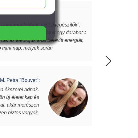
 számomra többek, mint „kiegészítők”.
ekből...magamból mutatok egy darabot a
k az alkotójuk által belevitt energiát,
ap mint nap, melyek során
l meg. A MJ glass design ékszerek
z itt olvasó ismeri…akkor tudja miről is
M. Petra "Bouvet":
na ékszerei adnak.
Vannak
ön új életet kap és
darab, eg
osat, akár merészen
Julianna éks
szen biztos vagyok.