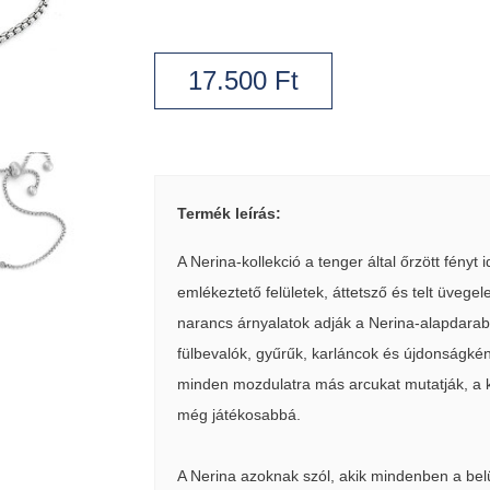
17.500
Ft
Termék leírás:
A Nerina-kollekció a tenger által őrzött fényt
emlékeztető felületek, áttetsző és telt üvege
narancs árnyalatok adják a Nerina-alapdarab
fülbevalók, gyűrűk, karláncok és újdonságkén
minden mozdulatra más arcukat mutatják, a k
még játékosabbá.
A Nerina azoknak szól, akik mindenben a belül