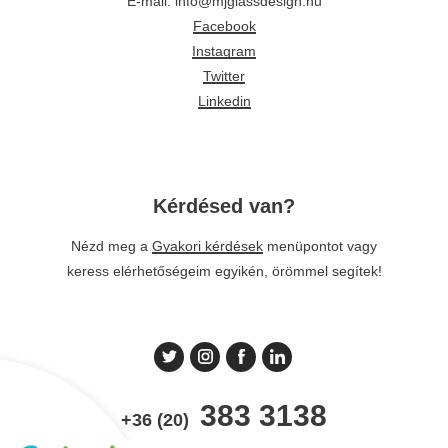
E-mail: info@mjglassdesign.hu
Facebook
Instagram
Twitter
Linkedin
Kérdésed van?
Nézd meg a
Gyakori kérdések
menüpontot vagy
keress elérhetőségeim egyikén, örömmel segítek!
383 3138
+36 (20)