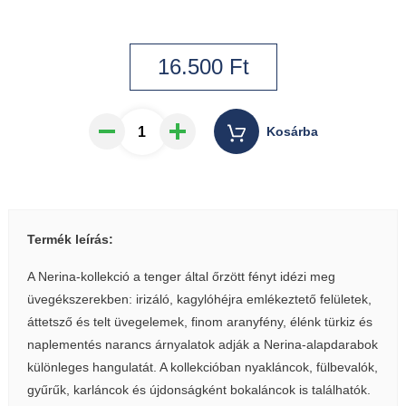
16.500
Ft
Kosárba
Termék leírás:
A Nerina-kollekció a tenger által őrzött fényt idézi meg
üvegékszerekben: irizáló, kagylóhéjra emlékeztető felületek,
áttetsző és telt üvegelemek, finom aranyfény, élénk türkiz és
naplementés narancs árnyalatok adják a Nerina-alapdarabok
különleges hangulatát. A kollekcióban nyakláncok, fülbevalók,
gyűrűk, karláncok és újdonságként bokaláncok is találhatók.