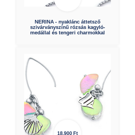
NERINA - nyaklánc áttetsző
szivárványszínű rózsás kagyló-
medállal és tengeri charmokkal
18.900
Ft