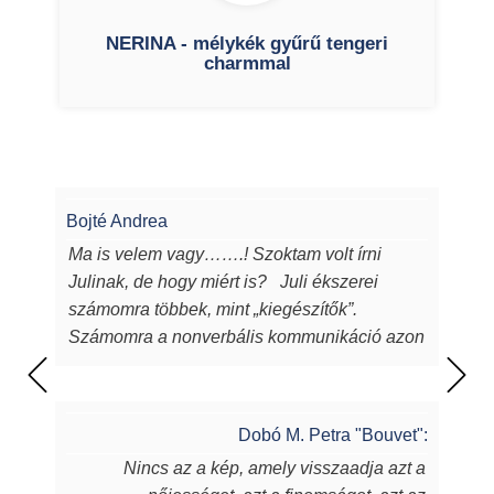
NERINA - mélykék gyűrű tengeri
charmmal
Bojté Andrea
Ma is velem vagy…….! Szoktam volt írni
Julinak, de hogy miért is? Juli ékszerei
számomra többek, mint „kiegészítők”.
Számomra a nonverbális kommunikáció azon
eszközei, melyeken keresztül a
lélekből...magamból mutatok egy darabot a
világnak. Juli ékszerei azon túl, hogy
Dobó M. Petra "Bouvet":
egyediek, csodaszépek, igényesek,
Nincs az a kép, amely visszaadja azt a
sugározzák az alkotójuk által belevitt