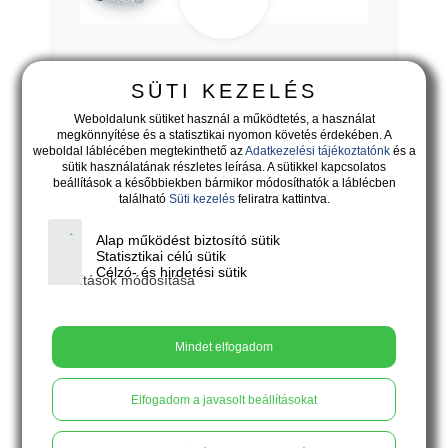
NERINA - aranyos zöld és rózsaszín
SÜTI KEZELÉS
lógós fülbevaló tengeri charmokkal
Weboldalunk sütiket használ a működtetés, a használat
megkönnyítése és a statisztikai nyomon követés érdekében. A
weboldal láblécében megtekinthető az
Adatkezelési tájékoztatónk
és a
sütik használatának részletes leírása. A sütikkel kapcsolatos
beállítások a későbbiekben bármikor módosíthatók a láblécben
található
Süti kezelés
feliratra kattintva.
Alap működést biztosító sütik
Statisztikai célú sütik
Célzó- és hirdetési sütik
Beállítások módosítása
Mindet elfogadom
Elfogadom a javasolt beállításokat
4.500
Ft