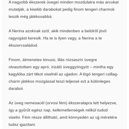
A nagyobb ékszerek üvegei minden mozdulatra más arcukat
mutatják, a kisebb darabokat pedig finom tengeri charmok
teszik még játékosabbá.
A Nerina azoknak szól, akik mindenben a belülről jövő
ragyogást keresik. Ha te is ilyen vagy, a Nerina a te
ékszercsaládod.
Finom, átmenetes tónusú, lilás rózsaszín üvegre
olvasztottam egy apró, irizáló üveggyöngyöt – mintha egy
kagylóba zárt titkot viselnél az ujjadon. A lógó tengeri csillag-
charm játékos mozgással teszi teljessé ezt a különleges
darabot.
Az üveg nemesacél (orvosi fém) ékszeralapra lett helyezve,
így a gyűrűt egész nap, kellemetlenségek nélkül tudod
viselni. Fém része állítható, amit könnyedén az ujj méretére
tudsz igazítani.