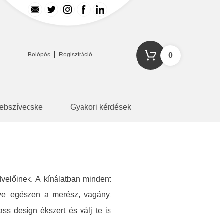
Belépés
Regisztráció
0
ebszívecske
Gyakori kérdések
velőinek. A kínálatban mindent
zdve egészen a merész, vagány,
ss design ékszert és válj te is