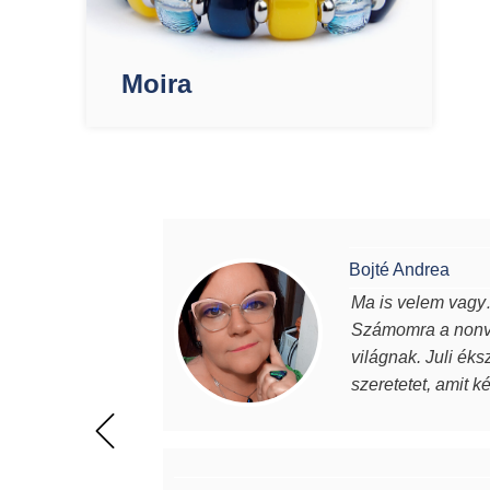
Moira
Bojté Andrea
Ma is velem vagy…
Számomra a nonve
világnak. Juli éks
szeretetet, amit k
magabiztosabb, de
értéket képviselne
beszélek. Mindenk