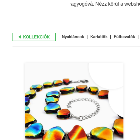
ragyogóvá. Nézz körül a websho
Nyakláncok
Karkötők
Fülbevalók
KOLLEKCIÓK