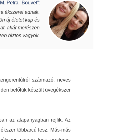
M. Petra "Bouvet":
na ékszerei adnak.
Vannak
ön új életet kap és
darab, eg
osat, akár merészen
Julianna éks
szen biztos vagyok.
tengerentúlról származó, neves
nden belőlük készült üvegékszer
ban az alapanyagban rejlik. Az
vegékszer többarcú lesz. Más-más
egékszer sosem lesz unalmas: