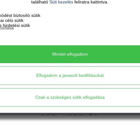
található
Süti kezelés
feliratra kattintva.
ödést biztosító sütik
kai célú sütik
 hirdetési sütik
osítása
Venezia
Mindet elfogadom
Elfogadom a javasolt beállításokat
Csak a szükséges sütik elfogadása
SÜTI KEZELÉS
Mindet elfogadom