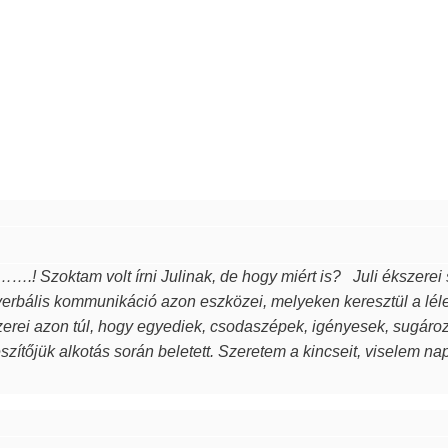
Elfogadom a javasolt beállításokat
Csak a szükséges sütik elfogadása
….! Szoktam volt írni Julinak, de hogy miért is? Juli ékszerei
rbális kommunikáció azon eszközei, melyeken keresztül a lél
zerei azon túl, hogy egyediek, csodaszépek, igényesek, sugározzá
észítőjük alkotás során beletett. Szeretem a kincseit, viselem n
rűsebb vagyok. Azon nők közé tartozom, akiket az ékszer talá
k, öltöztetnek, stílust adnak viselőjüknek. Ha a „waooo érzést” a
inek ilyet kívánok, neked pedig köszönöm drága Juli!