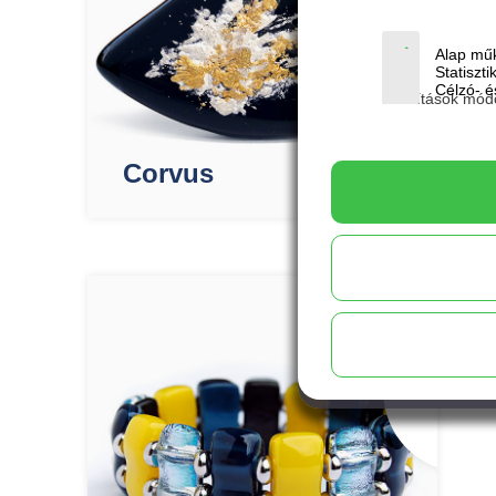
Alap műk
Statiszti
Célzó- és
Beállítások mód
Corvus