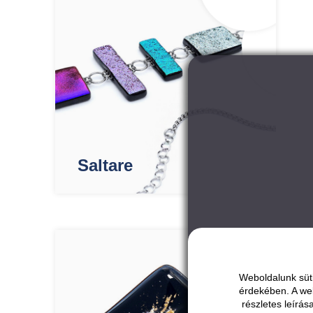
Saltare
Weboldalunk süti
érdekében. A we
részletes leírá