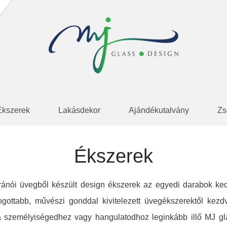
Ékszerek
Lakásdekor
Ajándékutalvány
Zs
Ékszerek
ránói üvegből készült design ékszerek az egyedi darabok ked
ogottabb, művészi gonddal kivitelezett üvegékszerektől ke
a személyiségedhez vagy hangulatodhoz leginkább illő MJ gla