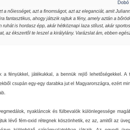
Dobó 
t a nőiességet, azt a finomságot, azt az eleganciát, amit Julian
ra fantasztikus, ahogy játszik rajtuk a fény, amely aztán a bőröd
en ruhát is hordasz épp, akár hétköznapi laza stílust, akár sport
t, az ékszertől te leszel a királylány. Varázslat ám, ebben egé
 a fényükkel, játékukkal, a bennük rejlő lehetőségekkel. A 
ekből csupán egy-egy darabka jut el Magyarországra, ezért mi
ab.
üvegmedálok, nyakláncok és fülbevalók különlegessége magá
 rajtuk lévő fém-oxid rétegnek köszönhetik, ez az, amitől az ü
zve különböző színárnyalatokban játszik. Az egyedi üv