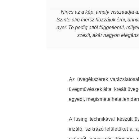
Nincs az a kép, amely visszaadja az
Szinte alig mersz hozzájuk érni, annyi
nyer. Te pedig attól függetlenül, mily
szexit, akár nagyon elegánsa
Az üvegékszerek varázslatosak
üvegművészek által kreált üveg
egyedi, megismételhetetlen dar
A fusing technikával készült 
irizáló, szikrázó felületüket a
szögből vagy más fényben né