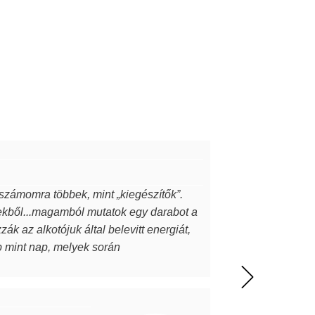
 számomra többek, mint „kiegészítők”.
ekből...magamból mutatok egy darabot a
k az alkotójuk által belevitt energiát,
ap mint nap, melyek során
l meg. A MJ glass design ékszerek
z itt olvasó ismeri…akkor tudja miről is