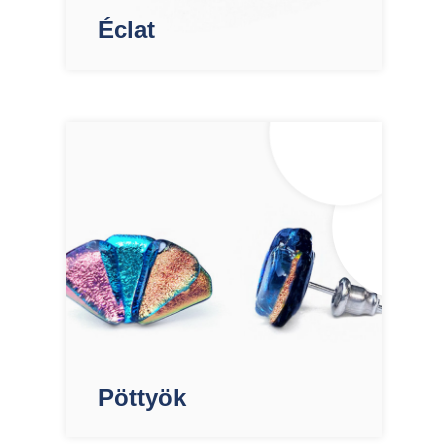
Éclat
Pöttyök