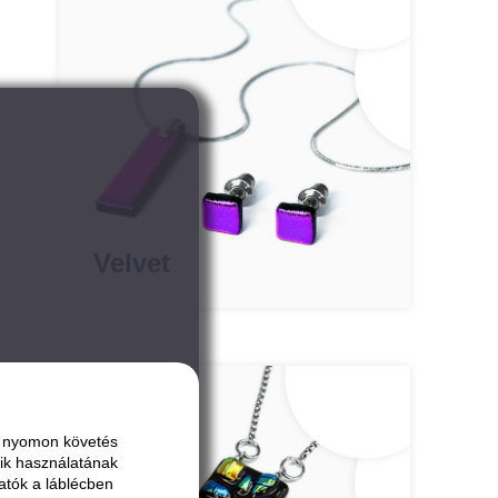
Velvet
ai nyomon követés
ik használatának
atók a láblécben