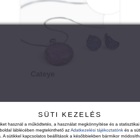
Cateye
SÜTI KEZELÉS
ket használ a működtetés, a használat megkönnyítése és a statisztik
boldal láblécében megtekinthető az
Adatkezelési tájékoztatónk
és a süt
sa. A sütikkel kapcsolatos beállítások a későbbiekben bármikor módosíth