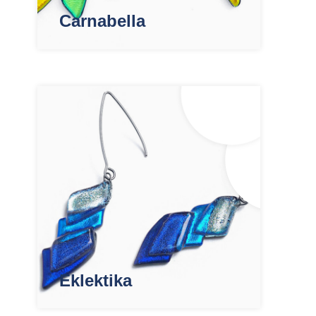
Carnabella
Eklektika