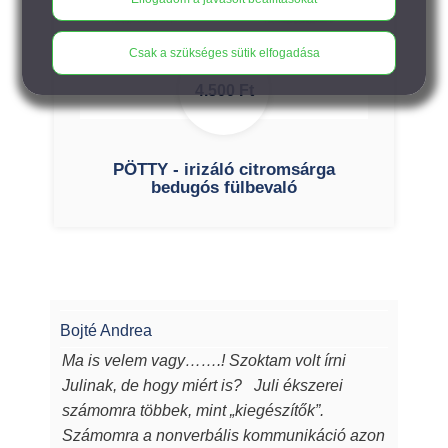
Csak a szükséges sütik elfogadása
4.500
Ft
PÖTTY - irizáló citromsárga
bedugós fülbevaló
Bojté Andrea
Ma is velem vagy…….! Szoktam volt írni
Julinak, de hogy miért is? Juli ékszerei
számomra többek, mint „kiegészítők”.
Számomra a nonverbális kommunikáció azon