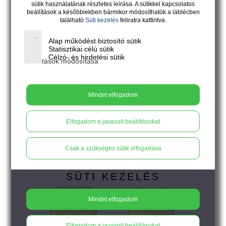
sütik használatának részletes leírása. A sütikkel kapcsolatos
beállítások a későbbiekben bármikor módosíthatók a láblécben
található
Süti kezelés
feliratra kattintva.
Alap működést biztosító sütik
Statisztikai célú sütik
4.500
Ft
Célzó- és hirdetési sütik
Beállítások módosítása
PÖTTY - irizáló napsárga bedugós
Mindet elfogadom
fülbevaló
Elfogadom a javasolt beállításokat
Csak a szükséges sütik elfogadása
SÜTI KEZELÉS
Mindet elfogadom
Elfogadom a javasolt beállításokat