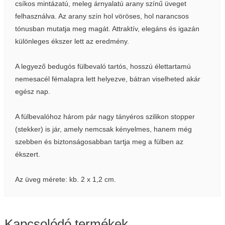
csíkos mintázatú, meleg árnyalatú arany színű üveget
felhasználva. Az arany szín hol vöröses, hol narancsos
tónusban mutatja meg magát. Attraktív, elegáns és igazán
különleges ékszer lett az eredmény.
A legyező bedugós fülbevaló tartós, hosszú élettartamú
nemesacél fémalapra lett helyezve, bátran viselheted akár
egész nap.
A fülbevalóhoz három pár nagy tányéros szilikon stopper
(stekker) is jár, amely nemcsak kényelmes, hanem még
szebben és biztonságosabban tartja meg a fülben az
ékszert.
Az üveg mérete: kb. 2 x 1,2 cm.
Kapcsolódó termékek