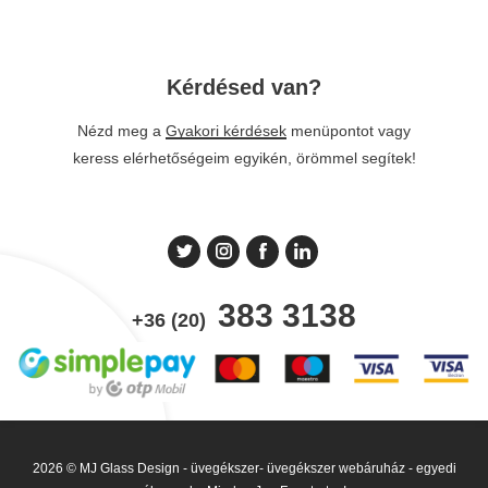
Kérdésed van?
Nézd meg a
Gyakori kérdések
menüpontot vagy
keress elérhetőségeim egyikén, örömmel segítek!
383 3138
+36 (20)
2026 © MJ Glass Design - üvegékszer- üvegékszer webáruház - egyedi