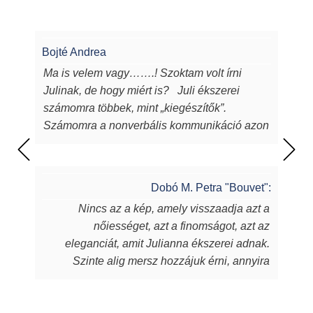
Bojté Andrea
Ma is velem vagy…….! Szoktam volt írni
Julinak, de hogy miért is? Juli ékszerei
számomra többek, mint „kiegészítők”.
Számomra a nonverbális kommunikáció azon
eszközei, melyeken keresztül a
lélekből...magamból mutatok egy darabot a
világnak. Juli ékszerei azon túl, hogy
Dobó M. Petra "Bouvet":
egyediek, csodaszépek, igényesek,
Nincs az a kép, amely visszaadja azt a
sugározzák az alkotójuk által belevitt
nőiességet, azt a finomságot, azt az
energiát, szeretetet, amit készítőjük alkotás
eleganciát, amit Julianna ékszerei adnak.
során beletett. Szeretem a kincseit, viselem
Szinte alig mersz hozzájuk érni, annyira
nap mint nap, melyek során magabiztosabb,
fantasztikus, ahogy játszik rajtuk a fény,
derűsebb vagyok. Azon nők közé tartozom,
amely aztán a bőrödön új életet kap és nyer.
akiket az ékszer talál meg. A MJ glass design