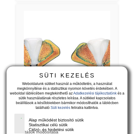
SÜTI KEZELÉS
Weboldalunk sütiket használ a működtetés, a használat
megkönnyítése és a statisztikai nyomon követés érdekében. A
11.900
Ft
weboldal láblécében megtekinthető az
Adatkezelési tájékoztatónk
és a
sütik használatának részletes leírása. A sütikkel kapcsolatos
beállítások a későbbiekben bármikor módosíthatók a láblécben
található
Süti kezelés
feliratra kattintva.
PÖTTY - arany-fehér-arany legyező
bedugós fülbevaló
Alap működést biztosító sütik
Statisztikai célú sütik
Célzó- és hirdetési sütik
Beállítások módosítása