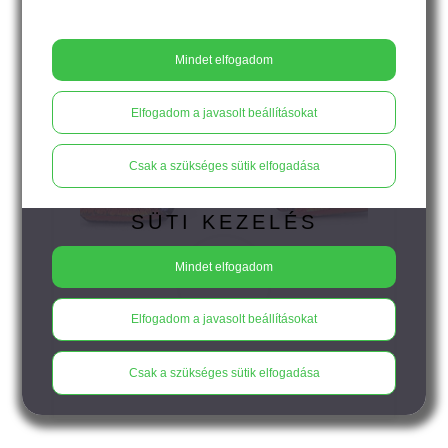
Mindet elfogadom
Elfogadom a javasolt beállításokat
Csak a szükséges sütik elfogadása
SÜTI KEZELÉS
Mindet elfogadom
11.900
Ft
Elfogadom a javasolt beállításokat
PÖTTY - élénk piros - lila legyező
Csak a szükséges sütik elfogadása
bedugós fülbevaló