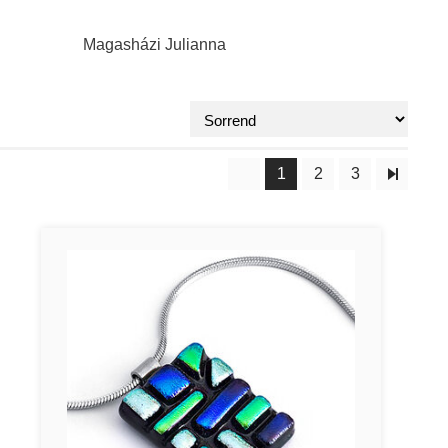
Magasházi Julianna
1
2
3