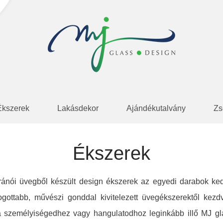
Ékszerek
Lakásdekor
Ajándékutalvány
Zs
Ékszerek
ránói üvegből készült design ékszerek az egyedi darabok ked
ogottabb, művészi gonddal kivitelezett üvegékszerektől ke
a személyiségedhez vagy hangulatodhoz leginkább illő MJ gla