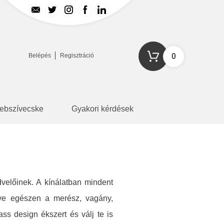
Belépés
Regisztráció
0
ebszívecske
Gyakori kérdések
velőinek. A kínálatban mindent
zdve egészen a merész, vagány,
ss design ékszert és válj te is