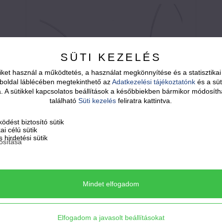
SÜTI KEZELÉS
ket használ a működtetés, a használat megkönnyítése és a statisztik
boldal láblécében megtekinthető az
Adatkezelési tájékoztatónk
és a süt
sa. A sütikkel kapcsolatos beállítások a későbbiekben bármikor módosíth
található
Süti kezelés
feliratra kattintva.
ödést biztosító sütik
kai célú sütik
15.900
Ft
 hirdetési sütik
osítása
MOZAIK - fekete-szilvakék-ezüst
lógós fülbevaló
Mindet elfogadom
Az újrakezdés és egység szimbóluma.
Elfogadom a javasolt beállításokat