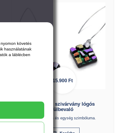
ai nyomon követés
ik használatának
atók a láblécben
15.900
Ft
MOZAIK - szivárvány lógós
fülbevaló
Az újrakezdés és egység szimbóluma.