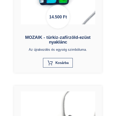
14.500
Ft
MOZAIK - türkiz-zafírzöld-ezüst
nyaklánc
Az újrakezdés és egység szimbóluma.
X
Kosárba