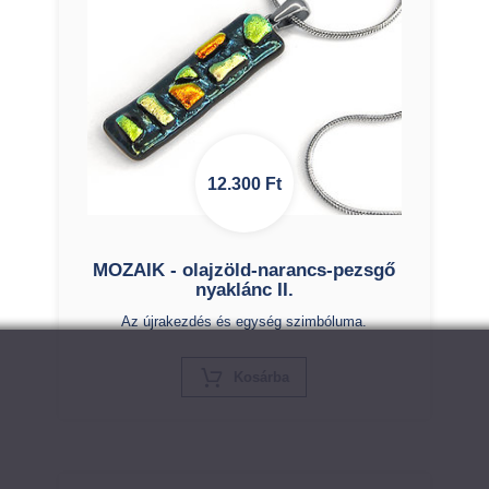
12.300
Ft
MOZAIK - olajzöld-narancs-pezsgő
nyaklánc II.
Az újrakezdés és egység szimbóluma.
X
Kosárba