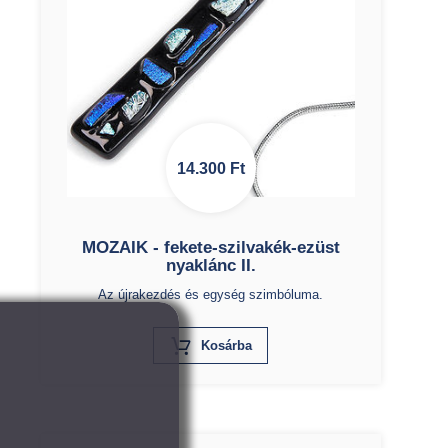
14.300
Ft
MOZAIK - fekete-szilvakék-ezüst
nyaklánc II.
Az újrakezdés és egység szimbóluma.
X
Kosárba