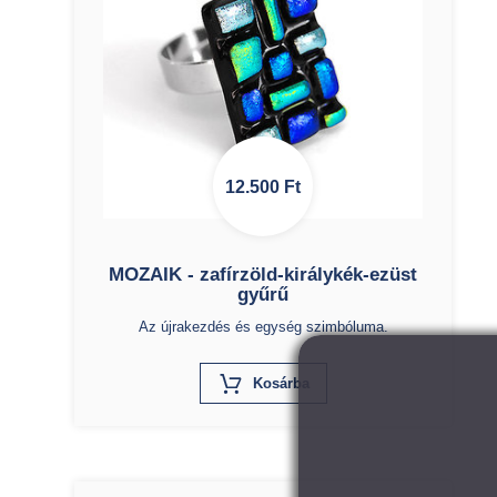
12.500
Ft
MOZAIK - zafírzöld-királykék-ezüst
gyűrű
Az újrakezdés és egység szimbóluma.
X
Kosárba