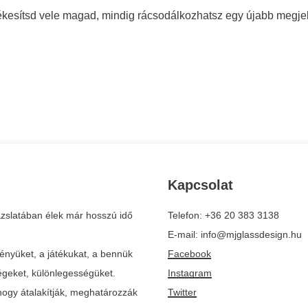
ékesítsd vele magad, mindig rácsodálkozhatsz egy újabb megje
Kapcsolat
zslatában élek már hosszú idő
Telefon: +36 20 383 3138
E-mail: info@mjglassdesign.hu
ényüket, a játékukat, a bennük
Facebook
ségeket, különlegességüket.
Instagram
ogy átalakítják, meghatározzák
Twitter