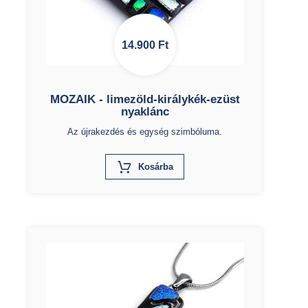
14.900
Ft
MOZAIK - limezöld-királykék-ezüst
nyaklánc
Az újrakezdés és egység szimbóluma.
X
Kosárba