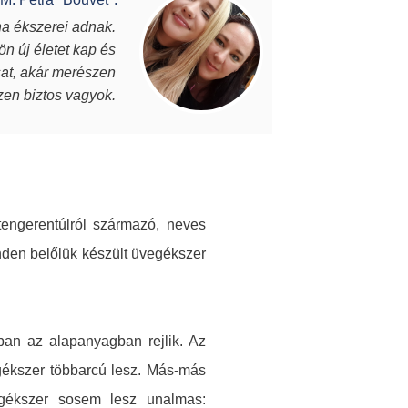
na ékszerei adnak.
Vannak
ön új életet kap és
darab, eg
osat, akár merészen
Julianna éks
szen biztos vagyok.
tengerentúlról származó, neves
nden belőlük készült üvegékszer
ban az alapanyagban rejlik. Az
vegékszer többarcú lesz. Más-más
egékszer sosem lesz unalmas: