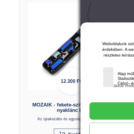
Weboldalunk süti
érdekében. A we
részletes leírá
Alap műk
Statiszti
12.300
Ft
Célzó- és
Beállítások mód
MOZAIK - fekete-szilvakék-ezüst
nyaklánc III.
Az újrakezdés és egység szimbóluma.