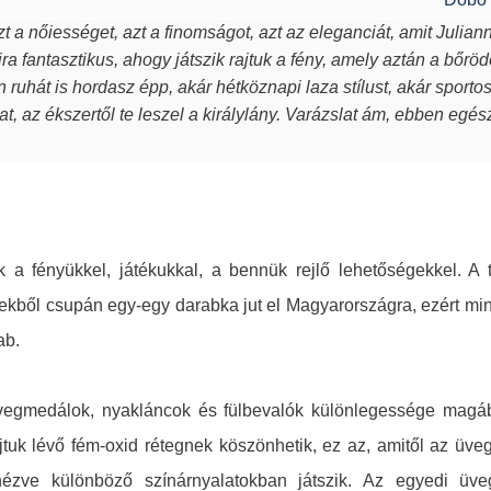
t a nőiességet, azt a finomságot, azt az eleganciát, amit Julian
ra fantasztikus, ahogy játszik rajtuk a fény, amely aztán a bőröd
en ruhát is hordasz épp, akár hétköznapi laza stílust, akár sport
t, az ékszertől te leszel a királylány. Varázslat ám, ebben egé
 a fényükkel, játékukkal, a bennük rejlő lehetőségekkel. A 
ekből csupán egy-egy darabka jut el Magyarországra, ezért mi
ab.
üvegmedálok, nyakláncok és fülbevalók különlegessége magá
 rajtuk lévő fém-oxid rétegnek köszönhetik, ez az, amitől az ü
zve különböző színárnyalatokban játszik. Az egyedi üv