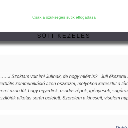
X
Kosárba
Csak a szükséges sütik elfogadása
SÜTI KEZELÉS
Mindet elfogadom
Elfogadom a javasolt beállításokat
….! Szoktam volt írni Julinak, de hogy miért is? Juli ékszerei
rbális kommunikáció azon eszközei, melyeken keresztül a lél
Csak a szükséges sütik elfogadása
zerei azon túl, hogy egyediek, csodaszépek, igényesek, sugározzá
észítőjük alkotás során beletett. Szeretem a kincseit, viselem n
rűsebb vagyok. Azon nők közé tartozom, akiket az ékszer talá
k, öltöztetnek, stílust adnak viselőjüknek. Ha a „waooo érzést” a
inek ilyet kívánok, neked pedig köszönöm drága Juli!
Dobó 