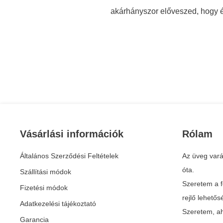
akárhányszor előveszed, hogy 
Vásárlási információk
Rólam
Általános Szerződési Feltételek
Az üveg vará
óta.
Szállítási módok
Szeretem a f
Fizetési módok
rejlő lehető
Adatkezelési tájékoztató
Szeretem, ah
Garancia