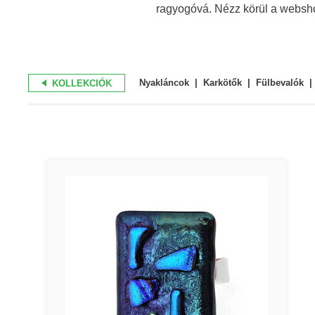
ragyogóvá. Nézz körül a websho
Nyakláncok
Karkötők
Fülbevalók
KOLLEKCIÓK