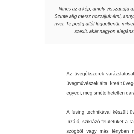
Nincs az a kép, amely visszaadja az
Szinte alig mersz hozzájuk érni, annyi
nyer. Te pedig attól függetlenül, mily
szexit, akár nagyon elegánsa
Az üvegékszerek varázslatosak
üvegművészek által kreált üveg
egyedi, megismételhetetlen dar
A fusing technikával készült 
irizáló, szikrázó felületüket a
szögből vagy más fényben né