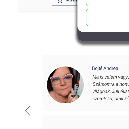
X
Kosárba
Bojté Andrea
Ma is velem vagy…
Számomra a nonve
világnak. Juli éks
szeretetet, amit k
magabiztosabb, de
értéket képviselne
beszélek. Mindenk