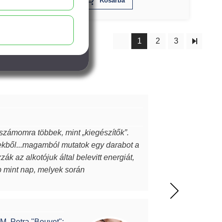
X
Kosárba
1
2
3
 számomra többek, mint „kiegészítők”.
ekből...magamból mutatok egy darabot a
k az alkotójuk által belevitt energiát,
ap mint nap, melyek során
l meg. A MJ glass design ékszerek
z itt olvasó ismeri…akkor tudja miről is
M. Petra "Bouvet":