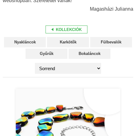
webshopban. Szeretettel várlak!
Magasházi Julianna
KOLLEKCIÓK
Nyakláncok
Karkötők
Fülbevalók
Gyűrűk
Bokaláncok