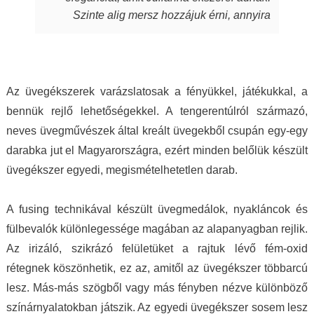
során beletett. Szeretem a kincseit, viselem
Szinte alig mersz hozzájuk érni, annyira
nap mint nap, melyek során magabiztosabb,
fantasztikus, ahogy játszik rajtuk a fény,
derűsebb vagyok. Azon nők közé tartozom,
amely aztán a bőrödön új életet kap és nyer.
akiket az ékszer talál meg. A MJ glass design
Te pedig attól függetlenül, milyen ruhát is
ékszerek értéket képviselnek, öltöztetnek,
hordasz épp, akár hétköznapi laza stílust,
stílust adnak viselőjüknek. Ha a „waooo
Az üvegékszerek varázslatosak a fényükkel, játékukkal, a
akár sportosat, akár merészen szexit, akár
érzést” az itt olvasó ismeri…akkor tudja miről
bennük rejlő lehetőségekkel. A tengerentúlról származó,
nagyon elegánsat, az ékszertől te leszel a
is beszélek. Mindenkinek ilyet kívánok, neked
neves üvegművészek által kreált üvegekből csupán egy-egy
királylány. Varázslat ám, ebben egészen
pedig köszönöm drága Juli!
darabka jut el Magyarországra, ezért minden belőlük készült
biztos vagyok.
üvegékszer egyedi, megismételhetetlen darab.
A fusing technikával készült üvegmedálok, nyakláncok és
fülbevalók különlegessége magában az alapanyagban rejlik.
Az irizáló, szikrázó felületüket a rajtuk lévő fém-oxid
rétegnek köszönhetik, ez az, amitől az üvegékszer többarcú
lesz. Más-más szögből vagy más fényben nézve különböző
színárnyalatokban játszik. Az egyedi üvegékszer sosem lesz