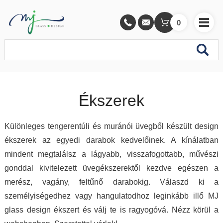
0
Ékszerek
Különleges tengerentúli és muránói üvegből készült design
ékszerek az egyedi darabok kedvelőinek. A kínálatban
mindent megtalálsz a lágyabb, visszafogottabb, művészi
gonddal kivitelezett üvegékszerektől kezdve egészen a
merész, vagány, feltűnő darabokig. Válaszd ki a
személyiségedhez vagy hangulatodhoz leginkább illő MJ
glass design ékszert és válj te is ragyogóvá. Nézz körül a