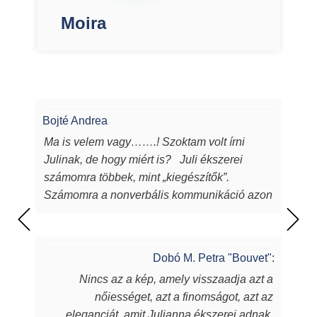
Moira
Bojté Andrea
Ma is velem vagy…….! Szoktam volt írni
Julinak, de hogy miért is? Juli ékszerei
számomra többek, mint „kiegészítők”.
Számomra a nonverbális kommunikáció azon
eszközei, melyeken keresztül a
lélekből...magamból mutatok egy darabot a
világnak. Juli ékszerei azon túl, hogy
Dobó M. Petra "Bouvet":
egyediek, csodaszépek, igényesek,
Nincs az a kép, amely visszaadja azt a
sugározzák az alkotójuk által belevitt
nőiességet, azt a finomságot, azt az
energiát, szeretetet, amit készítőjük alkotás
eleganciát, amit Julianna ékszerei adnak.