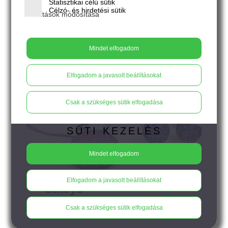
Statisztikai célú sütik
Célzó- és hirdetési sütik
Beállítások módosítása
Mindet elfogadom
Elfogadom a javasolt beállításokat
Csak a szükséges sütik elfogadása
SÜTI KEZELÉS
Mindet elfogadom
Elfogadom a javasolt beállításokat
Cateye
Csak a szükséges sütik elfogadása