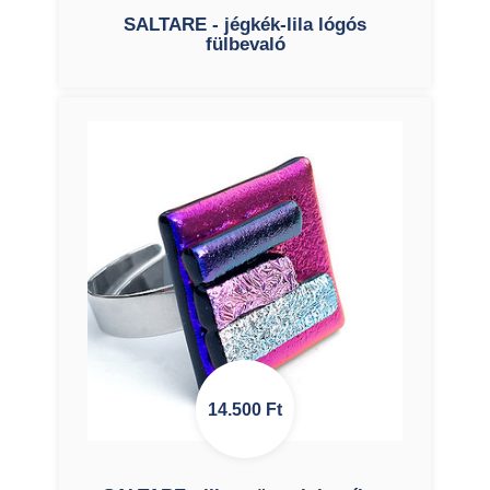
SALTARE - jégkék-lila lógós
fülbevaló
14.500
Ft