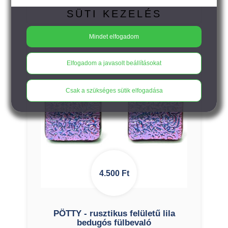
fülbevaló
SÜTI KEZELÉS
Mindet elfogadom
Elfogadom a javasolt beállításokat
Csak a szükséges sütik elfogadása
4.500
Ft
PÖTTY - rusztikus felületű lila
bedugós fülbevaló