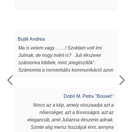
Bojté Andrea
Ma is velem vagy…….! Szoktam volt írni
Julinak, de hogy miért is? Juli ékszerei
számomra többek, mint „kiegészítők”.
Számomra a nonverbális kommunikáció azon
eszközei, melyeken keresztül a
lélekből...magamból mutatok egy darabot a
világnak. Juli ékszerei azon túl, hogy
Dobó M. Petra "Bouvet":
egyediek, csodaszépek, igényesek,
Nincs az a kép, amely visszaadja azt a
sugározzák az alkotójuk által belevitt
nőiességet, azt a finomságot, azt az
energiát, szeretetet, amit készítőjük alkotás
eleganciát, amit Julianna ékszerei adnak.
során beletett. Szeretem a kincseit, viselem
Szinte alig mersz hozzájuk érni, annyira
nap mint nap, melyek során magabiztosabb,