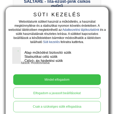
SALTARE - lila-ezüst-pink csíkos
gyűrű
SÜTI KEZELÉS
Weboldalunk sütiket használ a működtetés, a használat
megkönnyítése és a statisztikai nyomon követés érdekében. A
weboldal láblécében megtekinthető az
Adatkezelési tájékoztatónk
és a
sütik használatának részletes leírása. A sütikkel kapcsolatos
beállítások a későbbiekben bármikor módosíthatók a láblécben
található
Süti kezelés
feliratra kattintva.
Alap működést biztosító sütik
Statisztikai célú sütik
Célzó- és hirdetési sütik
Beállítások módosítása
Mindet elfogadom
15.900
Ft
Elfogadom a javasolt beállításokat
Csak a szükséges sütik elfogadása
SALTARE - lila-rózsa lógós