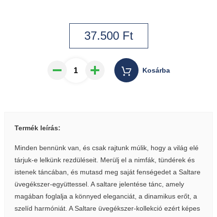
37.500
Ft
Kosárba
Termék leírás:
Minden bennünk van, és csak rajtunk múlik, hogy a világ elé
tárjuk-e lelkünk rezdüléseit. Merülj el a nimfák, tündérek és
istenek táncában, és mutasd meg saját fenségedet a Saltare
üvegékszer-együttessel. A saltare jelentése tánc, amely
magában foglalja a könnyed eleganciát, a dinamikus erőt, a
szelíd harmóniát. A Saltare üvegékszer-kollekció ezért képes