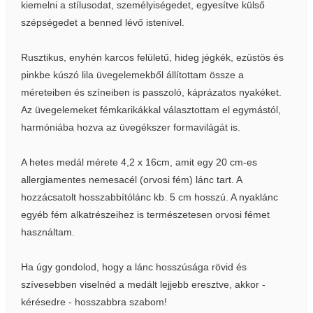
kiemelni a stílusodat, személyiségedet, egyesítve külső
szépségedet a benned lévő istenivel.
Rusztikus, enyhén karcos felületű, hideg jégkék, ezüstös és
pinkbe kúszó lila üvegelemekből állítottam össze a
méreteiben és színeiben is passzoló, káprázatos nyakéket.
Az üvegelemeket fémkarikákkal választottam el egymástól,
harmóniába hozva az üvegékszer formavilágát is.
A hetes medál mérete 4,2 x 16cm, amit egy 20 cm-es
allergiamentes nemesacél (orvosi fém) lánc tart. A
hozzácsatolt hosszabbítólánc kb. 5 cm hosszú. A nyaklánc
egyéb fém alkatrészeihez is természetesen orvosi fémet
használtam.
Ha úgy gondolod, hogy a lánc hosszúsága rövid és
szívesebben viselnéd a medált lejjebb eresztve, akkor -
kérésedre - hosszabbra szabom!