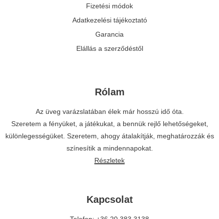
Fizetési módok
Adatkezelési tájékoztató
Garancia
Elállás a szerződéstől
Rólam
Az üveg varázslatában élek már hosszú idő óta.
Szeretem a fényüket, a játékukat, a bennük rejlő lehetőségeket,
különlegességüket. Szeretem, ahogy átalakítják, meghatározzák és
színesítik a mindennapokat.
Részletek
Kapcsolat
Telefon: +36 20 383 3138