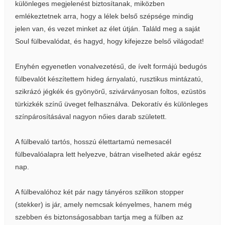
különleges megjelenést biztosítanak, miközben
emlékeztetnek arra, hogy a lélek belső szépsége mindig
jelen van, és vezet minket az élet útján. Találd meg a saját
Soul fülbevalódat, és hagyd, hogy kifejezze belső világodat!
Enyhén egyenetlen vonalvezetésű, de ívelt formájú bedugós
fülbevalót készítettem hideg árnyalatú, rusztikus mintázatú,
szikrázó jégkék és gyönyörű, szivárványosan foltos, ezüstös
türkizkék színű üveget felhasználva. Dekoratív és különleges
színpárosításával nagyon nőies darab született.
A fülbevaló tartós, hosszú élettartamú nemesacél
fülbevalóalapra lett helyezve, bátran viselheted akár egész
nap.
A fülbevalóhoz két pár nagy tányéros szilikon stopper
(stekker) is jár, amely nemcsak kényelmes, hanem még
szebben és biztonságosabban tartja meg a fülben az