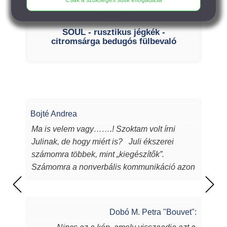
SOUL - rusztikus jégkék -
citromsárga bedugós fülbevaló
Bojté Andrea
Ma is velem vagy…….! Szoktam volt írni
Julinak, de hogy miért is? Juli ékszerei
számomra többek, mint „kiegészítők”.
Számomra a nonverbális kommunikáció azon
eszközei, melyeken keresztül a
lélekből...magamból mutatok egy darabot a
világnak. Juli ékszerei azon túl, hogy
Dobó M. Petra "Bouvet":
egyediek, csodaszépek, igényesek,