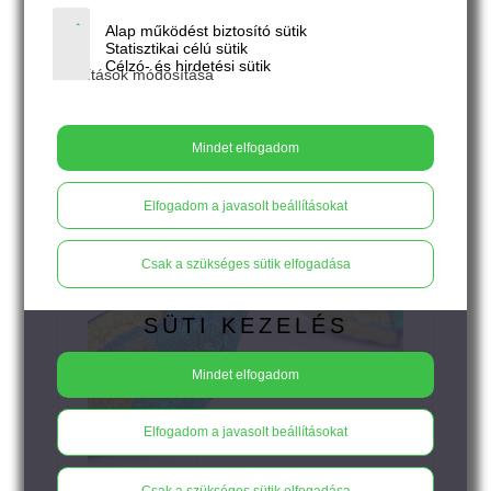
13.500
Ft
Alap működést biztosító sütik
Statisztikai célú sütik
Célzó- és hirdetési sütik
Beállítások módosítása
SOUL - rusztikus limezöld - azúrkék
bedugós fülbevaló
Mindet elfogadom
Elfogadom a javasolt beállításokat
Csak a szükséges sütik elfogadása
SÜTI KEZELÉS
Mindet elfogadom
Elfogadom a javasolt beállításokat
13.500
Ft
Csak a szükséges sütik elfogadása