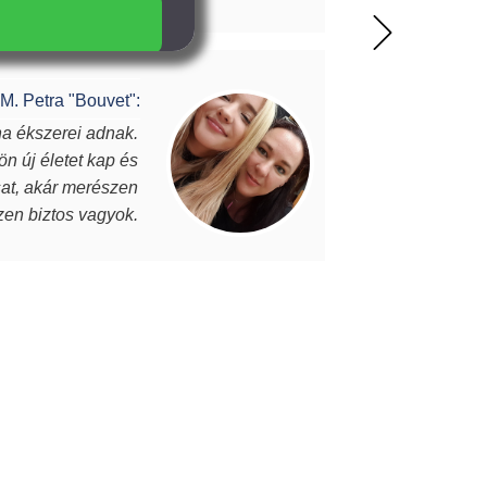
l meg. A MJ glass design ékszerek
z itt olvasó ismeri…akkor tudja miről is
M. Petra "Bouvet":
na ékszerei adnak.
Vannak
ön új életet kap és
darab, eg
osat, akár merészen
Julianna éks
szen biztos vagyok.