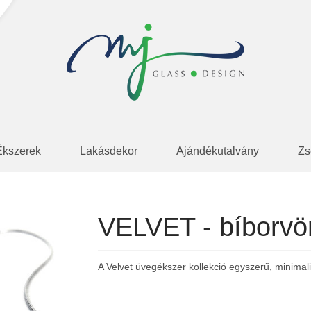
Ékszerek
Lakásdekor
Ajándékutalvány
Zs
VELVET - bíborvör
A Velvet üvegékszer kollekció egyszerű, minimali