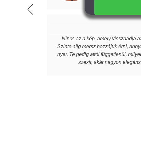
magabiztosabb, de
értéket képviselne
beszélek. Mindenk
Nincs az a kép, amely visszaadja az
Szinte alig mersz hozzájuk érni, annyi
nyer. Te pedig attól függetlenül, mily
szexit, akár nagyon elegánsa