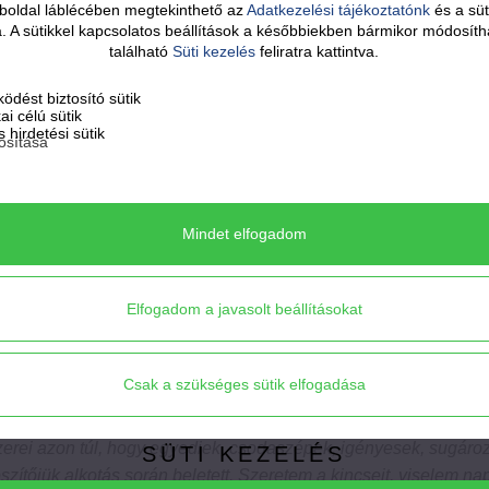
boldal láblécében megtekinthető az
Adatkezelési tájékoztatónk
és a süt
sa. A sütikkel kapcsolatos beállítások a későbbiekben bármikor módosíth
14.500
Ft
található
Süti kezelés
feliratra kattintva.
ödést biztosító sütik
kai célú sütik
VELVET - királykék
 hirdetési sütik
osítása
ékszerszett
Mindet elfogadom
Elfogadom a javasolt beállításokat
Csak a szükséges sütik elfogadása
….! Szoktam volt írni Julinak, de hogy miért is? Juli ékszerei
rbális kommunikáció azon eszközei, melyeken keresztül a lél
zerei azon túl, hogy egyediek, csodaszépek, igényesek, sugározzá
SÜTI KEZELÉS
észítőjük alkotás során beletett. Szeretem a kincseit, viselem n