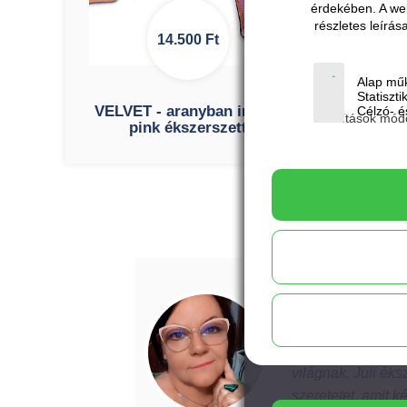
érdekében. A we
részletes leírá
14.500
Ft
Alap műk
Statiszti
VELVET - aranyban irizáló
Célzó- és
Beállítások mód
pink ékszerszett
Bojté Andrea
Ma is velem vagy…
Számomra a nonve
világnak. Juli éks
szeretetet, amit k