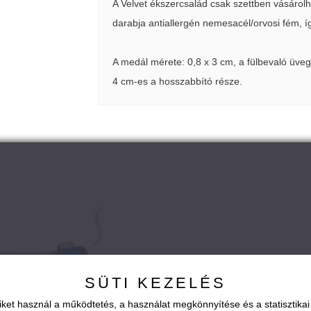
A Velvet ékszercsalád csak szettben vásárolh
darabja antiallergén nemesacél/orvosi fém, 
A medál mérete: 0,8 x 3 cm, a fülbevaló üve
4 cm-es a hosszabbító része.
SÜTI KEZELÉS
ket használ a működtetés, a használat megkönnyítése és a statisztik