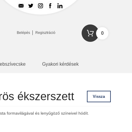
Belépés
Regisztráció
0
ebszívecske
Gyakori kérdések
ös ékszerszett
Vissza
sta formavilágával és lenyűgöző színeivel hódít.