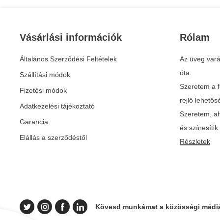
Vásárlási információk
Rólam
Általános Szerződési Feltételek
Az üveg vará
óta.
Szállítási módok
Szeretem a f
Fizetési módok
rejlő lehető
Adatkezelési tájékoztató
Szeretem, ah
Garancia
és színesíti
Elállás a szerződéstől
Részletek
Kövesd munkámat a közösségi médiá