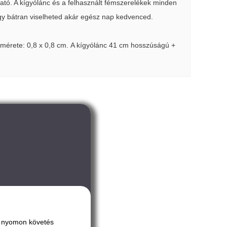
ató. A kígyólánc és a felhasznált fémszerelékek minden
így bátran viselheted akár egész nap kedvenced.
gmérete: 0,8 x 0,8 cm. A kígyólánc 41 cm hosszúságú +
ai nyomon követés