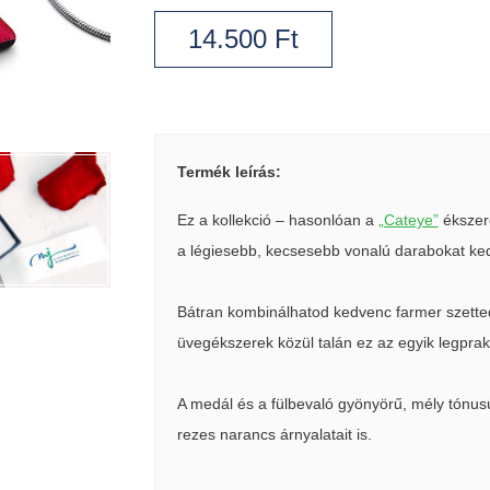
14.500
Ft
Termék leírás:
Ez a kollekció – hasonlóan a
„Cateye”
ékszerc
a légiesebb, kecsesebb vonalú darabokat ked
Bátran kombinálhatod kedvenc farmer szettedd
üvegékszerek közül talán ez az egyik legprak
A medál és a fülbevaló gyönyörű, mély tónusú
rezes narancs árnyalatait is.