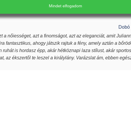
rűsebb vagyok. Azon nők közé tartozom, akiket az ékszer talá
Mindet elfogadom
k, öltöztetnek, stílust adnak viselőjüknek. Ha a „waooo érzést” a
inek ilyet kívánok, neked pedig köszönöm drága Juli!
Elfogadom a javasolt beállításokat
Dobó 
t a nőiességet, azt a finomságot, azt az eleganciát, amit Julian
ra fantasztikus, ahogy játszik rajtuk a fény, amely aztán a bőröd
Csak a szükséges sütik elfogadása
en ruhát is hordasz épp, akár hétköznapi laza stílust, akár sport
t, az ékszertől te leszel a királylány. Varázslat ám, ebben egé