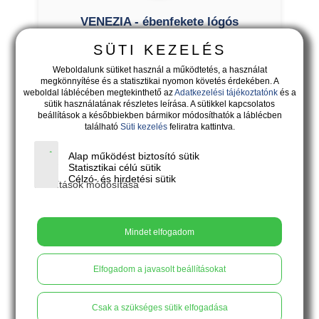
VENEZIA - ébenfekete lógós
fülbevaló aranysárga virágokkal
SÜTI KEZELÉS
Weboldalunk sütiket használ a működtetés, a használat
megkönnyítése és a statisztikai nyomon követés érdekében. A
weboldal láblécében megtekinthető az
Adatkezelési tájékoztatónk
és a
sütik használatának részletes leírása. A sütikkel kapcsolatos
beállítások a későbbiekben bármikor módosíthatók a láblécben
található
Süti kezelés
feliratra kattintva.
Alap működést biztosító sütik
Statisztikai célú sütik
Célzó- és hirdetési sütik
Beállítások módosítása
Mindet elfogadom
Elfogadom a javasolt beállításokat
18.900
Ft
Csak a szükséges sütik elfogadása