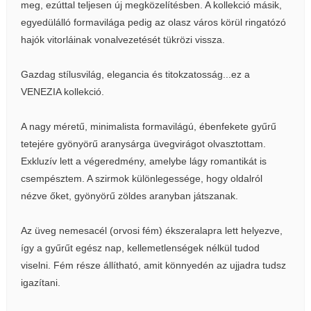
meg, ezúttal teljesen új megközelítésben. A kollekció másik,
egyedülálló formavilága pedig az olasz város körül ringatózó
hajók vitorláinak vonalvezetését tükrözi vissza.
Gazdag stílusvilág, elegancia és titokzatosság...ez a
VENEZIA kollekció.
A nagy méretű, minimalista formavilágú, ébenfekete gyűrű
tetejére gyönyörű aranysárga üvegvirágot olvasztottam.
Exkluzív lett a végeredmény, amelybe lágy romantikát is
csempésztem. A szirmok különlegessége, hogy oldalról
nézve őket, gyönyörű zöldes aranyban játszanak.
Az üveg nemesacél (orvosi fém) ékszeralapra lett helyezve,
így a gyűrűt egész nap, kellemetlenségek nélkül tudod
viselni. Fém része állítható, amit könnyedén az ujjadra tudsz
igazítani.