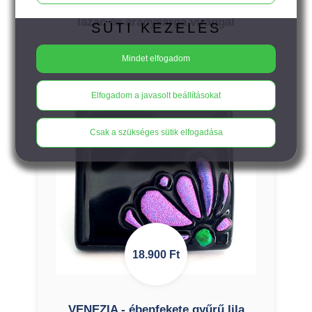
VENEZIA - ébenfekete gyűrű lime,
lazac és aranysárga virággal
SÜTI KEZELÉS
Mindet elfogadom
Elfogadom a javasolt beállításokat
Csak a szükséges sütik elfogadása
18.900
Ft
VENEZIA - ébenfekete gyűrű lila