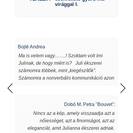
virággal I.
Bojté Andrea
Ma is velem vagy…….! Szoktam volt írni
Julinak, de hogy miért is? Juli ékszerei
számomra többek, mint „kiegészítők”.
Számomra a nonverbális kommunikáció azon
eszközei, melyeken keresztül a
lélekből...magamból mutatok egy darabot a
világnak. Juli ékszerei azon túl, hogy
Dobó M. Petra "Bouvet":
egyediek, csodaszépek, igényesek,
Nincs az a kép, amely visszaadja azt a
sugározzák az alkotójuk által belevitt
nőiességet, azt a finomságot, azt az
energiát, szeretetet, amit készítőjük alkotás
eleganciát, amit Julianna ékszerei adnak.
során beletett. Szeretem a kincseit, viselem