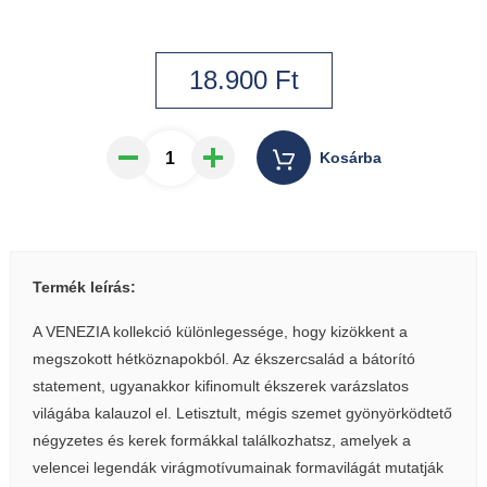
18.900
Ft
Kosárba
Termék leírás:
A VENEZIA kollekció különlegessége, hogy kizökkent a
megszokott hétköznapokból. Az ékszercsalád a bátorító
statement, ugyanakkor kifinomult ékszerek varázslatos
világába kalauzol el. Letisztult, mégis szemet gyönyörködtető
négyzetes és kerek formákkal találkozhatsz, amelyek a
velencei legendák virágmotívumainak formavilágát mutatják