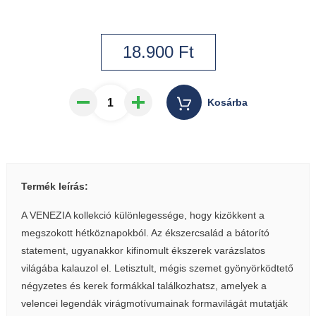
18.900
Ft
Kosárba
Termék leírás:
A VENEZIA kollekció különlegessége, hogy kizökkent a
megszokott hétköznapokból. Az ékszercsalád a bátorító
statement, ugyanakkor kifinomult ékszerek varázslatos
világába kalauzol el. Letisztult, mégis szemet gyönyörködtető
négyzetes és kerek formákkal találkozhatsz, amelyek a
velencei legendák virágmotívumainak formavilágát mutatják