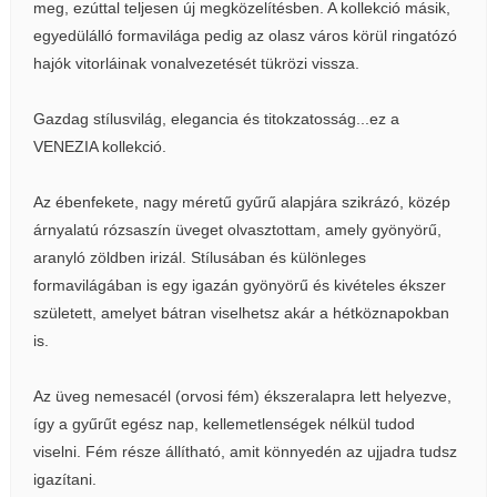
meg, ezúttal teljesen új megközelítésben. A kollekció másik,
egyedülálló formavilága pedig az olasz város körül ringatózó
hajók vitorláinak vonalvezetését tükrözi vissza.
Gazdag stílusvilág, elegancia és titokzatosság...ez a
VENEZIA kollekció.
Az ébenfekete, nagy méretű gyűrű alapjára szikrázó, közép
árnyalatú rózsaszín üveget olvasztottam, amely gyönyörű,
aranyló zöldben irizál. Stílusában és különleges
formavilágában is egy igazán gyönyörű és kivételes ékszer
született, amelyet bátran viselhetsz akár a hétköznapokban
is.
Az üveg nemesacél (orvosi fém) ékszeralapra lett helyezve,
így a gyűrűt egész nap, kellemetlenségek nélkül tudod
viselni. Fém része állítható, amit könnyedén az ujjadra tudsz
igazítani.