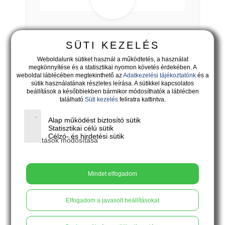
VENEZIA - hófehér-szivárványszínű
SÜTI KEZELÉS
vitorla gyűrű
Weboldalunk sütiket használ a működtetés, a használat
megkönnyítése és a statisztikai nyomon követés érdekében. A
weboldal láblécében megtekinthető az
Adatkezelési tájékoztatónk
és a
sütik használatának részletes leírása. A sütikkel kapcsolatos
beállítások a későbbiekben bármikor módosíthatók a láblécben
található
Süti kezelés
feliratra kattintva.
Alap működést biztosító sütik
Statisztikai célú sütik
Célzó- és hirdetési sütik
Beállítások módosítása
Mindet elfogadom
Elfogadom a javasolt beállításokat
18.900
Ft