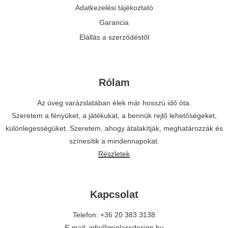
Adatkezelési tájékoztató
Garancia
Elállás a szerződéstől
Rólam
Az üveg varázslatában élek már hosszú idő óta.
Szeretem a fényüket, a játékukat, a bennük rejlő lehetőségeket,
különlegességüket. Szeretem, ahogy átalakítják, meghatározzák és
színesítik a mindennapokat.
Részletek
Kapcsolat
Telefon: +36 20 383 3138
E-mail: info@mjglassdesign.hu