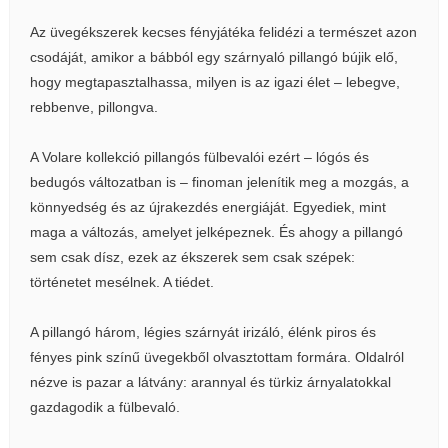
Az üvegékszerek kecses fényjátéka felidézi a természet azon
csodáját, amikor a bábból egy szárnyaló pillangó bújik elő,
hogy megtapasztalhassa, milyen is az igazi élet – lebegve,
rebbenve, pillongva.
A Volare kollekció pillangós fülbevalói ezért – lógós és
bedugós változatban is – finoman jelenítik meg a mozgás, a
könnyedség és az újrakezdés energiáját. Egyediek, mint
maga a változás, amelyet jelképeznek. És ahogy a pillangó
sem csak dísz, ezek az ékszerek sem csak szépek:
történetet mesélnek. A tiédet.
A pillangó három, légies szárnyát irizáló, élénk piros és
fényes pink színű üvegekből olvasztottam formára. Oldalról
nézve is pazar a látvány: arannyal és türkiz árnyalatokkal
gazdagodik a fülbevaló.