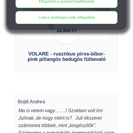
Elfogadom a javasolt beállításokat
Csak a szükséges sütik elfogadása
18.900
Ft
VOLARE - rusztikus piros-bíbor-
pink pillangós bedugós fülbevaló
Bojté Andrea
Ma is velem vagy…….! Szoktam volt írni
Julinak, de hogy miért is? Juli ékszerei
számomra többek, mint „kiegészítők”.
Számomra a nonverbális kommunikáció azon