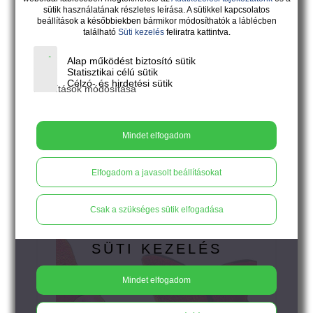
sütik használatának részletes leírása. A sütikkel kapcsolatos
beállítások a későbbiekben bármikor módosíthatók a láblécben
található
Süti kezelés
feliratra kattintva.
Alap működést biztosító sütik
20.500
Ft
Statisztikai célú sütik
Célzó- és hirdetési sütik
Beállítások módosítása
VOLARE - pasztellrózsaszín-pink
Mindet elfogadom
színű, kétszárnyas pillangós lógós
fülbevaló
Elfogadom a javasolt beállításokat
Csak a szükséges sütik elfogadása
SÜTI KEZELÉS
Mindet elfogadom