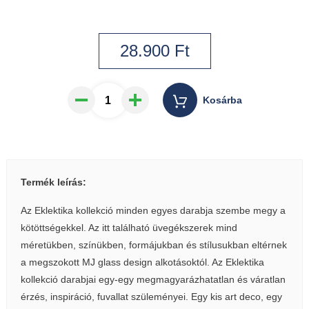
28.900
Ft
Kosárba
Termék leírás:
Az Eklektika kollekció minden egyes darabja szembe megy a
kötöttségekkel. Az itt található üvegékszerek mind
méretükben, színükben, formájukban és stílusukban eltérnek
a megszokott MJ glass design alkotásoktól. Az Eklektika
kollekció darabjai egy-egy megmagyarázhatatlan és váratlan
érzés, inspiráció, fuvallat szüleményei. Egy kis art deco, egy