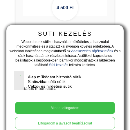
4.500
Ft
PÖTTY - rusztikus felületű lime
SÜTI KEZELÉS
bedugós fülbevaló
Weboldalunk sütiket használ a működtetés, a használat
megkönnyítése és a statisztikai nyomon követés érdekében. A
weboldal láblécében megtekinthető az
Adatkezelési tájékoztatónk
és a
sütik használatának részletes leírása. A sütikkel kapcsolatos
beállítások a későbbiekben bármikor módosíthatók a láblécben
található
Süti kezelés
feliratra kattintva.
Alap működést biztosító sütik
Statisztikai célú sütik
Célzó- és hirdetési sütik
Beállítások módosítása
Mindet elfogadom
Elfogadom a javasolt beállításokat