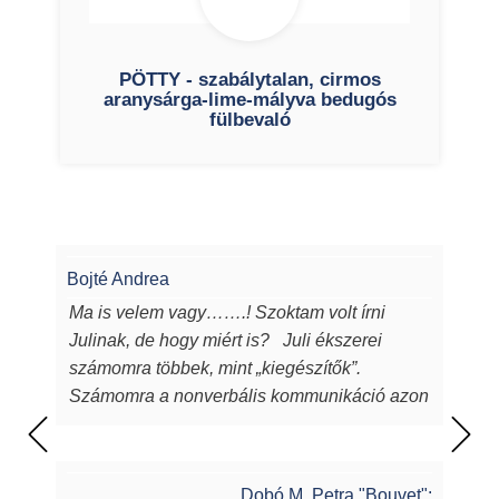
PÖTTY - szabálytalan, cirmos
aranysárga-lime-mályva bedugós
fülbevaló
Bojté Andrea
Ma is velem vagy…….! Szoktam volt írni
Julinak, de hogy miért is? Juli ékszerei
számomra többek, mint „kiegészítők”.
Számomra a nonverbális kommunikáció azon
eszközei, melyeken keresztül a
lélekből...magamból mutatok egy darabot a
világnak. Juli ékszerei azon túl, hogy
Dobó M. Petra "Bouvet":