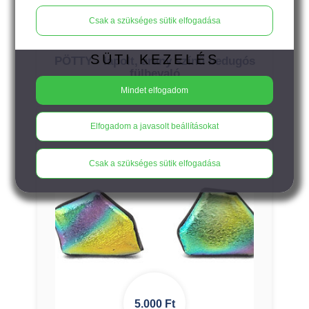
12.900
Ft
Csak a szükséges sütik elfogadása
SÜTI KEZELÉS
PÖTTY - lapolt, arany színű bedugós
fülbevaló
Mindet elfogadom
Elfogadom a javasolt beállításokat
Csak a szükséges sütik elfogadása
5.000
Ft