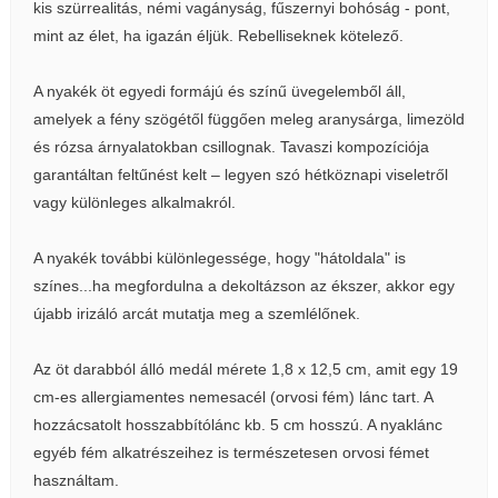
kis szürrealitás, némi vagányság, fűszernyi bohóság - pont,
mint az élet, ha igazán éljük. Rebelliseknek kötelező.
A nyakék öt egyedi formájú és színű üvegelemből áll,
amelyek a fény szögétől függően meleg aranysárga, limezöld
és rózsa árnyalatokban csillognak. Tavaszi kompozíciója
garantáltan feltűnést kelt – legyen szó hétköznapi viseletről
vagy különleges alkalmakról.
A nyakék további különlegessége, hogy "hátoldala" is
színes...ha megfordulna a dekoltázson az ékszer, akkor egy
újabb irizáló arcát mutatja meg a szemlélőnek.
Az öt darabból álló medál mérete 1,8 x 12,5 cm, amit egy 19
cm-es allergiamentes nemesacél (orvosi fém) lánc tart. A
hozzácsatolt hosszabbítólánc kb. 5 cm hosszú. A nyaklánc
egyéb fém alkatrészeihez is természetesen orvosi fémet
használtam.