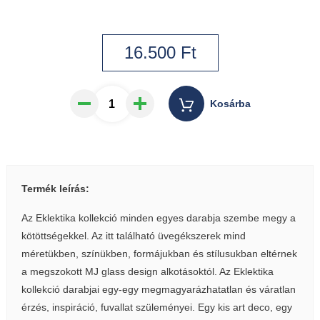
16.500
Ft
Kosárba
Termék leírás:
Az Eklektika kollekció minden egyes darabja szembe megy a
kötöttségekkel. Az itt található üvegékszerek mind
méretükben, színükben, formájukban és stílusukban eltérnek
a megszokott MJ glass design alkotásoktól. Az Eklektika
kollekció darabjai egy-egy megmagyarázhatatlan és váratlan
érzés, inspiráció, fuvallat szüleményei. Egy kis art deco, egy