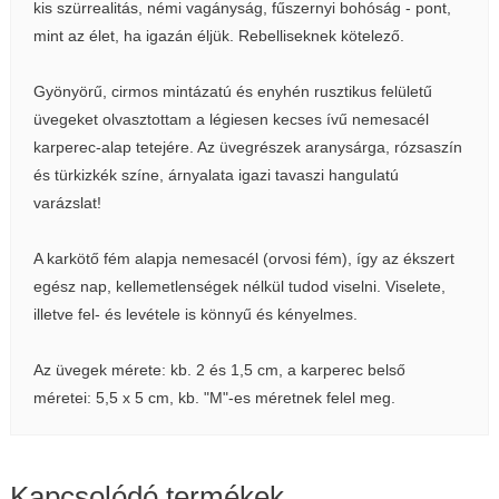
kis szürrealitás, némi vagányság, fűszernyi bohóság - pont,
mint az élet, ha igazán éljük. Rebelliseknek kötelező.
Gyönyörű, cirmos mintázatú és enyhén rusztikus felületű
üvegeket olvasztottam a légiesen kecses ívű nemesacél
karperec-alap tetejére. Az üvegrészek aranysárga, rózsaszín
és türkizkék színe, árnyalata igazi tavaszi hangulatú
varázslat!
A karkötő fém alapja nemesacél (orvosi fém), így az ékszert
egész nap, kellemetlenségek nélkül tudod viselni. Viselete,
illetve fel- és levétele is könnyű és kényelmes.
Az üvegek mérete: kb. 2 és 1,5 cm, a karperec belső
méretei: 5,5 x 5 cm, kb. "M"-es méretnek felel meg.
Kapcsolódó termékek