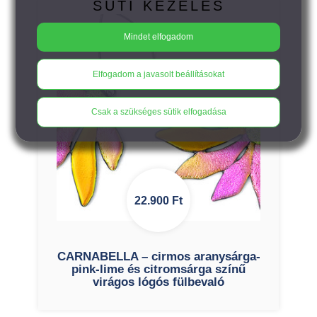
SÜTI KEZELÉS
Mindet elfogadom
Elfogadom a javasolt beállításokat
Csak a szükséges sütik elfogadása
22.900
Ft
CARNABELLA – cirmos aranysárga-
pink-lime és citromsárga színű
virágos lógós fülbevaló