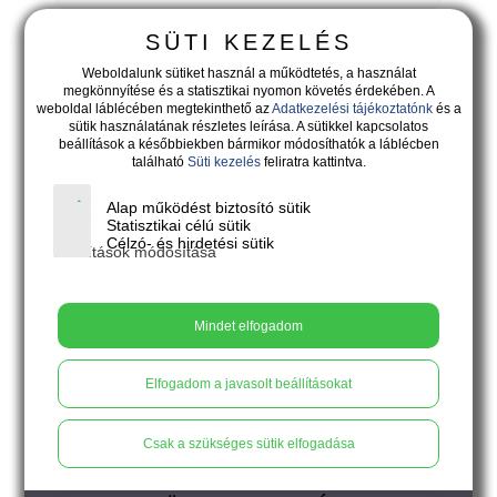
SÜTI KEZELÉS
Weboldalunk sütiket használ a működtetés, a használat
megkönnyítése és a statisztikai nyomon követés érdekében. A
weboldal láblécében megtekinthető az
Adatkezelési tájékoztatónk
és a
sütik használatának részletes leírása. A sütikkel kapcsolatos
beállítások a későbbiekben bármikor módosíthatók a láblécben
található
Süti kezelés
feliratra kattintva.
Alap működést biztosító sütik
Statisztikai célú sütik
Célzó- és hirdetési sütik
Beállítások módosítása
Mindet elfogadom
9.900
Ft
Elfogadom a javasolt beállításokat
MOIRA - irizáló citromsárga lógós
fülbevaló
Csak a szükséges sütik elfogadása