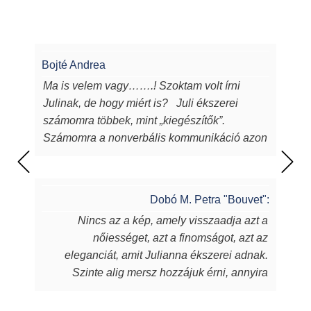
Bojté Andrea
Ma is velem vagy…….! Szoktam volt írni
Julinak, de hogy miért is? Juli ékszerei
számomra többek, mint „kiegészítők”.
Számomra a nonverbális kommunikáció azon
eszközei, melyeken keresztül a
lélekből...magamból mutatok egy darabot a
világnak. Juli ékszerei azon túl, hogy
Dobó M. Petra "Bouvet":
egyediek, csodaszépek, igényesek,
Nincs az a kép, amely visszaadja azt a
sugározzák az alkotójuk által belevitt
nőiességet, azt a finomságot, azt az
energiát, szeretetet, amit készítőjük alkotás
eleganciát, amit Julianna ékszerei adnak.
során beletett. Szeretem a kincseit, viselem
Szinte alig mersz hozzájuk érni, annyira
nap mint nap, melyek során magabiztosabb,
fantasztikus, ahogy játszik rajtuk a fény,
derűsebb vagyok. Azon nők közé tartozom,
amely aztán a bőrödön új életet kap és nyer.