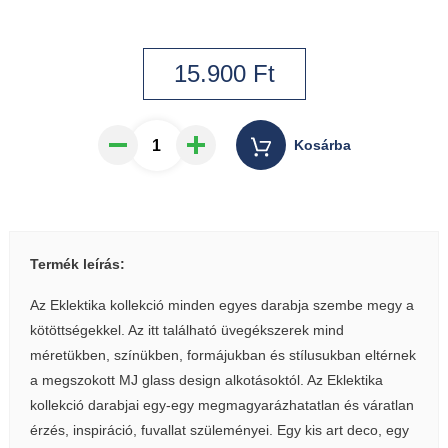
15.900
Ft
Kosárba
Termék leírás:
Az Eklektika kollekció minden egyes darabja szembe megy a
kötöttségekkel. Az itt található üvegékszerek mind
méretükben, színükben, formájukban és stílusukban eltérnek
a megszokott MJ glass design alkotásoktól. Az Eklektika
kollekció darabjai egy-egy megmagyarázhatatlan és váratlan
érzés, inspiráció, fuvallat szüleményei. Egy kis art deco, egy