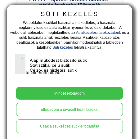
türkiz bedugós fülbevaló
SÜTI KEZELÉS
Weboldalunk sütiket használ a működtetés, a használat
megkönnyítése és a statisztikai nyomon követés érdekében. A
weboldal láblécében megtekinthető az
Adatkezelési tájékoztatónk
és a
sütik használatának részletes leírása. A sütikkel kapcsolatos
beállítások a későbbiekben bármikor módosíthatók a láblécben
található
Süti kezelés
feliratra kattintva.
Alap működést biztosító sütik
Statisztikai célú sütik
Célzó- és hirdetési sütik
Beállítások módosítása
Mindet elfogadom
11.900
Ft
Elfogadom a javasolt beállításokat
Csak a szükséges sütik elfogadása
PÖTTY - türkizkék-narancs-ezüst
legyező bedugós fülbevaló