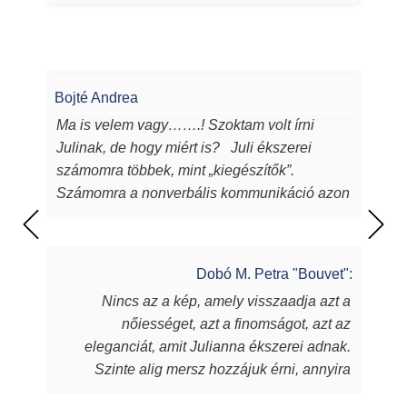
Bojté Andrea
Ma is velem vagy…….! Szoktam volt írni
Julinak, de hogy miért is? Juli ékszerei
számomra többek, mint „kiegészítők”.
Számomra a nonverbális kommunikáció azon
eszközei, melyeken keresztül a
lélekből...magamból mutatok egy darabot a
világnak. Juli ékszerei azon túl, hogy
Dobó M. Petra "Bouvet":
egyediek, csodaszépek, igényesek,
Nincs az a kép, amely visszaadja azt a
sugározzák az alkotójuk által belevitt
nőiességet, azt a finomságot, azt az
energiát, szeretetet, amit készítőjük alkotás
eleganciát, amit Julianna ékszerei adnak.
során beletett. Szeretem a kincseit, viselem
Szinte alig mersz hozzájuk érni, annyira
nap mint nap, melyek során magabiztosabb,
fantasztikus, ahogy játszik rajtuk a fény,
derűsebb vagyok. Azon nők közé tartozom,