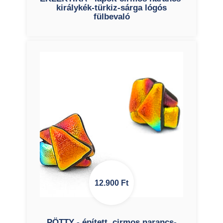
királykék-türkiz-sárga lógós
fülbevaló
12.900
Ft
PÖTTY - épített, cirmos narancs-