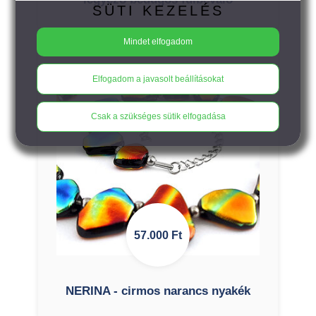
SÜTI KEZELÉS
Mindet elfogadom
Elfogadom a javasolt beállításokat
Csak a szükséges sütik elfogadása
57.000
Ft
NERINA - cirmos narancs nyakék