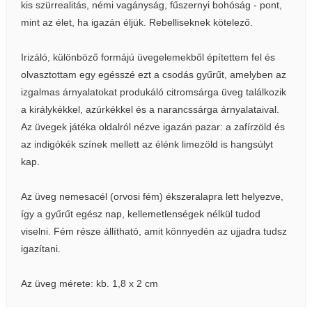
kis szürrealitás, némi vagányság, fűszernyi bohóság - pont,
mint az élet, ha igazán éljük. Rebelliseknek kötelező.
Irizáló, különböző formájú üvegelemekből építettem fel és
olvasztottam egy egésszé ezt a csodás gyűrűt, amelyben az
izgalmas árnyalatokat produkáló citromsárga üveg találkozik
a királykékkel, azúrkékkel és a narancssárga árnyalataival.
Az üvegek játéka oldalról nézve igazán pazar: a zafírzöld és
az indigókék színek mellett az élénk limezöld is hangsúlyt
kap.
Az üveg nemesacél (orvosi fém) ékszeralapra lett helyezve,
így a gyűrűt egész nap, kellemetlenségek nélkül tudod
viselni. Fém része állítható, amit könnyedén az ujjadra tudsz
igazítani.
Az üveg mérete: kb. 1,8 x 2 cm