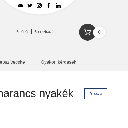
Belépés
Regisztráció
0
ebszívecske
Gyakori kérdések
narancs nyakék
Vissza