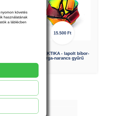
ai nyomon követés
ik használatának
atók a láblécben
15.500
Ft
rmos
EKLEKTIKA - lapolt bíbor-
gós
sárga-narancs gyűrű