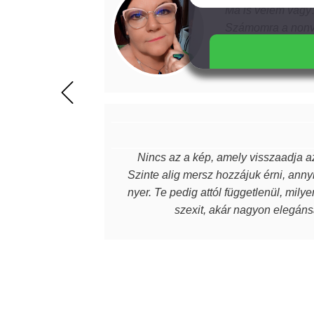
Ma is velem vagy…
Számomra a nonve
világnak. Juli éks
szeretetet, amit k
magabiztosabb, de
értéket képviselne
beszélek. Mindenk
Nincs az a kép, amely visszaadja az
Szinte alig mersz hozzájuk érni, annyi
nyer. Te pedig attól függetlenül, mily
szexit, akár nagyon elegánsa