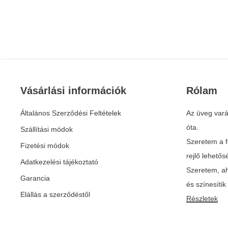
Vásárlási információk
Rólam
Általános Szerződési Feltételek
Az üveg vará
óta.
Szállítási módok
Szeretem a f
Fizetési módok
rejlő lehető
Adatkezelési tájékoztató
Szeretem, ah
Garancia
és színesíti
Elállás a szerződéstől
Részletek