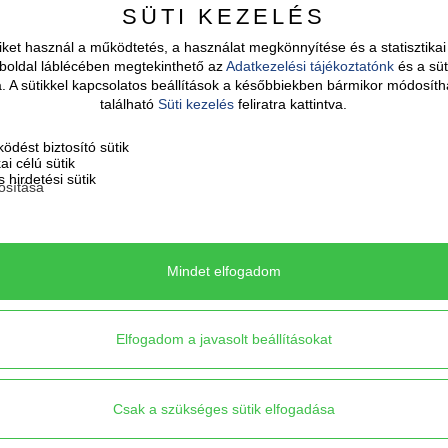
SÜTI KEZELÉS
ket használ a működtetés, a használat megkönnyítése és a statisztik
boldal láblécében megtekinthető az
Adatkezelési tájékoztatónk
és a süt
sa. A sütikkel kapcsolatos beállítások a későbbiekben bármikor módosíth
található
Süti kezelés
feliratra kattintva.
23.500
Ft
12.900
Ft
ödést biztosító sütik
kai célú sütik
 hirdetési sütik
osítása
INA - nyaklánc élénk
PÖTTY - épített, ci
ncs kagyló-medállal és
narancs-türkiz bedu
tengeri charmokkal
fülbevaló
Mindet elfogadom
Elfogadom a javasolt beállításokat
Csak a szükséges sütik elfogadása