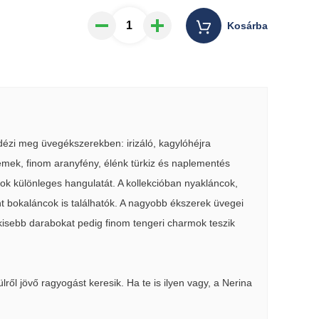
Kosárba
 idézi meg üvegékszerekben: irizáló, kagylóhéjra
lemek, finom aranyfény, élénk türkiz és naplementés
ok különleges hangulatát. A kollekcióban nyakláncok,
t bokaláncok is találhatók. A nagyobb ékszerek üvegei
isebb darabokat pedig finom tengeri charmok teszik
ről jövő ragyogást keresik. Ha te is ilyen vagy, a Nerina