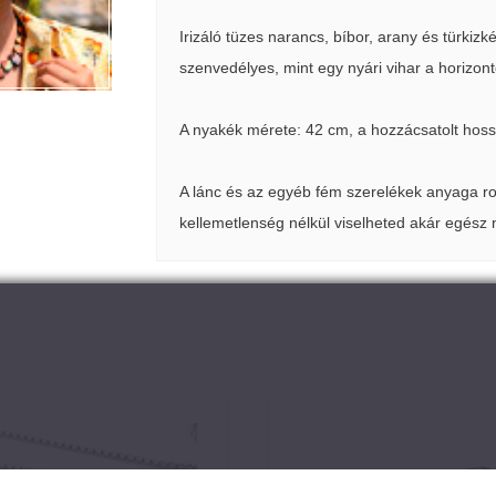
Irizáló tüzes narancs, bíbor, arany és türkizk
szenvedélyes, mint egy nyári vihar a horizont
A nyakék mérete: 42 cm, a hozzácsatolt hoss
A lánc és az egyéb fém szerelékek anyaga r
kellemetlenség nélkül viselheted akár egész