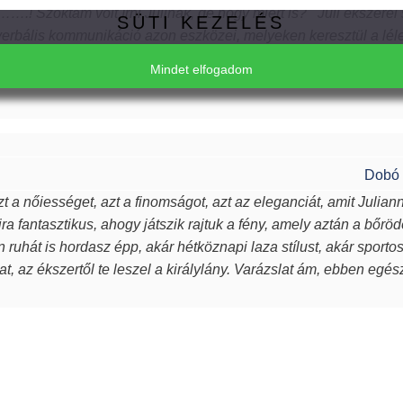
….! Szoktam volt írni Julinak, de hogy miért is? Juli ékszerei
SÜTI KEZELÉS
rbális kommunikáció azon eszközei, melyeken keresztül a lél
zerei azon túl, hogy egyediek, csodaszépek, igényesek, sugározzá
Mindet elfogadom
észítőjük alkotás során beletett. Szeretem a kincseit, viselem n
rűsebb vagyok. Azon nők közé tartozom, akiket az ékszer talá
k, öltöztetnek, stílust adnak viselőjüknek. Ha a „waooo érzést” a
Elfogadom a javasolt beállításokat
inek ilyet kívánok, neked pedig köszönöm drága Juli!
Dobó 
Csak a szükséges sütik elfogadása
t a nőiességet, azt a finomságot, azt az eleganciát, amit Julian
ra fantasztikus, ahogy játszik rajtuk a fény, amely aztán a bőröd
en ruhát is hordasz épp, akár hétköznapi laza stílust, akár sport
t, az ékszertől te leszel a királylány. Varázslat ám, ebben egé