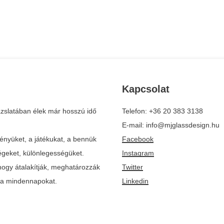
Kapcsolat
zslatában élek már hosszú idő
Telefon: +36 20 383 3138
E-mail: info@mjglassdesign.hu
ényüket, a játékukat, a bennük
Facebook
ségeket, különlegességüket.
Instagram
ogy átalakítják, meghatározzák
Twitter
k a mindennapokat.
Linkedin