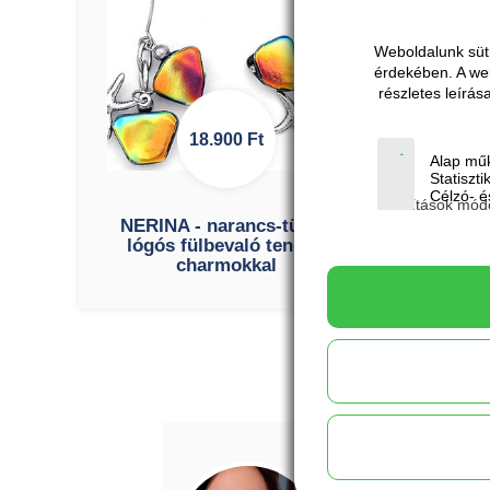
Weboldalunk süti
érdekében. A we
részletes leírá
18.900
Ft
Alap műk
Statiszti
Célzó- és
Beállítások mód
NERINA - narancs-türkiz
NER
lógós fülbevaló tengeri
nara
charmokkal
Bojté Andrea