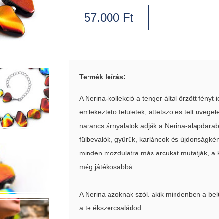
57.000
Ft
Termék leírás:
A Nerina-kollekció a tenger által őrzött fényt
emlékeztető felületek, áttetsző és telt üvege
narancs árnyalatok adják a Nerina-alapdarab
fülbevalók, gyűrűk, karláncok és újdonságkén
minden mozdulatra más arcukat mutatják, a k
még játékosabbá.
A Nerina azoknak szól, akik mindenben a belül
a te ékszercsaládod.