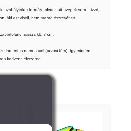
ék, szabálytalan formára olvasztott üvegek sora – izzó,
on. Aki ezt viseli, nem marad észrevétlen.
zabbítólánc hossza kb. 7 cm.
ozsdamentes nemesacél (orvosi fém), így minden
 nap kedvenc ékszered.