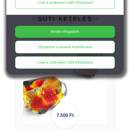
Csak a szükséges sütik elfogadása
NERINA - narancs-türkiz lógós
SÜTI KEZELÉS
fülbevaló tengeri charmokkal
Mindet elfogadom
Elfogadom a javasolt beállításokat
Csak a szükséges sütik elfogadása
7.500
Ft