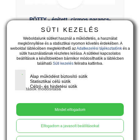
PÖTTY - épített, cirmos narancs-
türkiz bedugós fülbevaló
SÜTI KEZELÉS
Weboldalunk sütiket használ a működtetés, a használat
megkönnyítése és a statisztikai nyomon követés érdekében. A
weboldal láblécében megtekinthető az
Adatkezelési tájékoztatónk
és a
sütik használatának részletes leírása. A sütikkel kapcsolatos
beállítások a későbbiekben bármikor módosíthatók a láblécben
található
Süti kezelés
feliratra kattintva.
Alap működést biztosító sütik
Statisztikai célú sütik
Célzó- és hirdetési sütik
Beállítások módosítása
Mindet elfogadom
Elfogadom a javasolt beállításokat
18.900
Ft