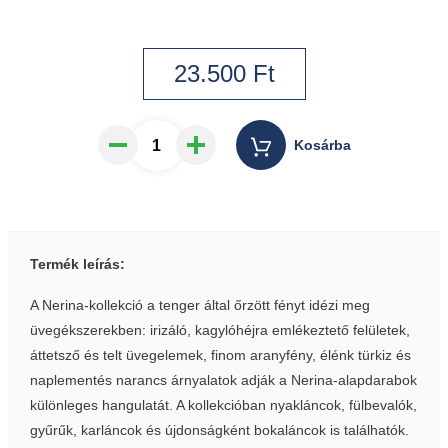
23.500
Ft
Kosárba
Termék leírás:
A Nerina-kollekció a tenger által őrzött fényt idézi meg
üvegékszerekben: irizáló, kagylóhéjra emlékeztető felületek,
áttetsző és telt üvegelemek, finom aranyfény, élénk türkiz és
naplementés narancs árnyalatok adják a Nerina-alapdarabok
különleges hangulatát. A kollekcióban nyakláncok, fülbevalók,
gyűrűk, karláncok és újdonságként bokaláncok is találhatók.