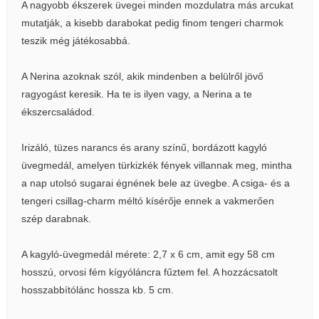
A nagyobb ékszerek üvegei minden mozdulatra más arcukat
mutatják, a kisebb darabokat pedig finom tengeri charmok
teszik még játékosabbá.
A Nerina azoknak szól, akik mindenben a belülről jövő
ragyogást keresik. Ha te is ilyen vagy, a Nerina a te
ékszercsaládod.
Irizáló, tüzes narancs és arany színű, bordázott kagyló
üvegmedál, amelyen türkizkék fények villannak meg, mintha
a nap utolsó sugarai égnének bele az üvegbe. A csiga- és a
tengeri csillag-charm méltó kísérője ennek a vakmerően
szép darabnak.
A kagyló-üvegmedál mérete: 2,7 x 6 cm, amit egy 58 cm
hosszú, orvosi fém kígyóláncra fűztem fel. A hozzácsatolt
hosszabbítólánc hossza kb. 5 cm.