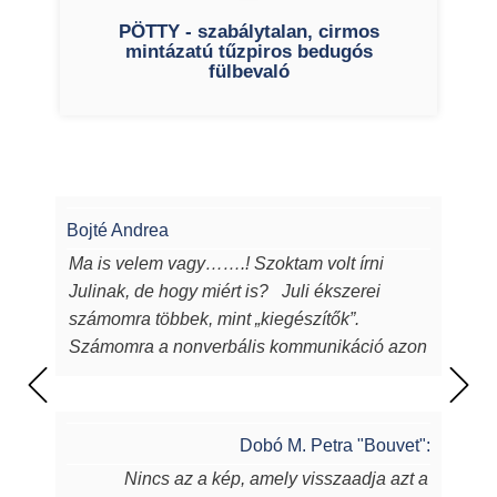
PÖTTY - szabálytalan, cirmos
mintázatú tűzpiros bedugós
fülbevaló
Bojté Andrea
Ma is velem vagy…….! Szoktam volt írni
Julinak, de hogy miért is? Juli ékszerei
számomra többek, mint „kiegészítők”.
Számomra a nonverbális kommunikáció azon
eszközei, melyeken keresztül a
lélekből...magamból mutatok egy darabot a
világnak. Juli ékszerei azon túl, hogy
Dobó M. Petra "Bouvet":
egyediek, csodaszépek, igényesek,
Nincs az a kép, amely visszaadja azt a
sugározzák az alkotójuk által belevitt