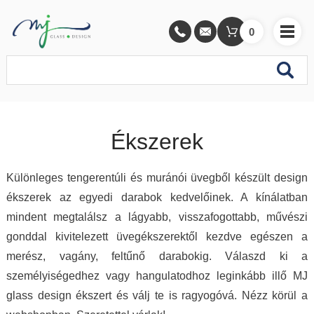
0
Ékszerek
Különleges tengerentúli és muránói üvegből készült design
ékszerek az egyedi darabok kedvelőinek. A kínálatban
mindent megtalálsz a lágyabb, visszafogottabb, művészi
gonddal kivitelezett üvegékszerektől kezdve egészen a
merész, vagány, feltűnő darabokig. Válaszd ki a
személyiségedhez vagy hangulatodhoz leginkább illő MJ
glass design ékszert és válj te is ragyogóvá. Nézz körül a