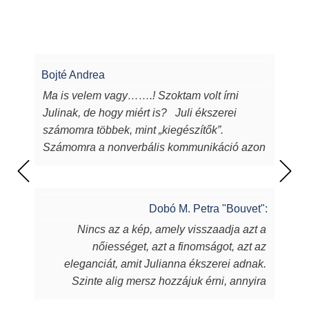
Bojté Andrea
Ma is velem vagy…….! Szoktam volt írni
Julinak, de hogy miért is? Juli ékszerei
számomra többek, mint „kiegészítők”.
Számomra a nonverbális kommunikáció azon
eszközei, melyeken keresztül a
lélekből...magamból mutatok egy darabot a
világnak. Juli ékszerei azon túl, hogy
Dobó M. Petra "Bouvet":
egyediek, csodaszépek, igényesek,
Nincs az a kép, amely visszaadja azt a
sugározzák az alkotójuk által belevitt
nőiességet, azt a finomságot, azt az
energiát, szeretetet, amit készítőjük alkotás
eleganciát, amit Julianna ékszerei adnak.
során beletett. Szeretem a kincseit, viselem
Szinte alig mersz hozzájuk érni, annyira
nap mint nap, melyek során magabiztosabb,
fantasztikus, ahogy játszik rajtuk a fény,
derűsebb vagyok. Azon nők közé tartozom,