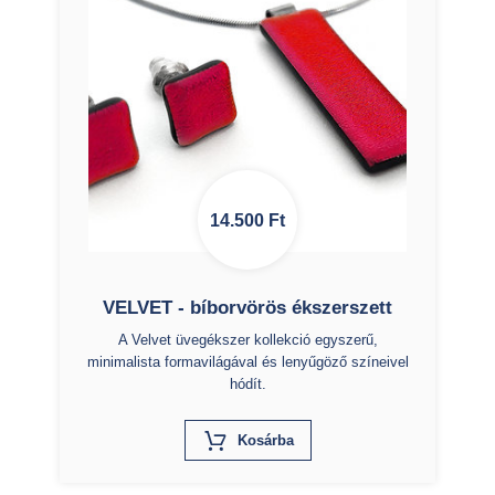
14.500
Ft
VELVET - bíborvörös ékszerszett
A Velvet üvegékszer kollekció egyszerű,
minimalista formavilágával és lenyűgöző színeivel
hódít.
X
Kosárba