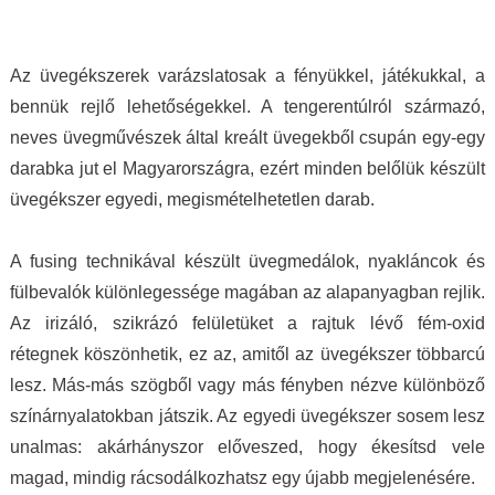
amely aztán a bőrödön új életet kap és nyer.
akiket az ékszer talál meg. A MJ glass design
Te pedig attól függetlenül, milyen ruhát is
ékszerek értéket képviselnek, öltöztetnek,
hordasz épp, akár hétköznapi laza stílust,
stílust adnak viselőjüknek. Ha a „waooo
Az üvegékszerek varázslatosak a fényükkel, játékukkal, a
akár sportosat, akár merészen szexit, akár
érzést” az itt olvasó ismeri…akkor tudja miről
bennük rejlő lehetőségekkel. A tengerentúlról származó,
nagyon elegánsat, az ékszertől te leszel a
is beszélek. Mindenkinek ilyet kívánok, neked
neves üvegművészek által kreált üvegekből csupán egy-egy
királylány. Varázslat ám, ebben egészen
pedig köszönöm drága Juli!
darabka jut el Magyarországra, ezért minden belőlük készült
biztos vagyok.
üvegékszer egyedi, megismételhetetlen darab.
A fusing technikával készült üvegmedálok, nyakláncok és
fülbevalók különlegessége magában az alapanyagban rejlik.
Az irizáló, szikrázó felületüket a rajtuk lévő fém-oxid
rétegnek köszönhetik, ez az, amitől az üvegékszer többarcú
lesz. Más-más szögből vagy más fényben nézve különböző
színárnyalatokban játszik. Az egyedi üvegékszer sosem lesz
unalmas: akárhányszor előveszed, hogy ékesítsd vele
magad, mindig rácsodálkozhatsz egy újabb megjelenésére.