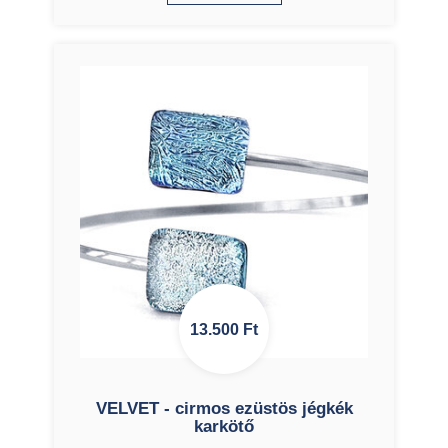
13.500
Ft
VELVET - cirmos ezüstös jégkék
karkötő