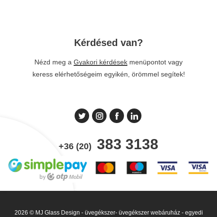
Kérdésed van?
Nézd meg a
Gyakori kérdések
menüpontot vagy
keress elérhetőségeim egyikén, örömmel segítek!
383 3138
+36 (20)
2026 © MJ Glass Design - üvegékszer- üvegékszer webáruház - egyedi