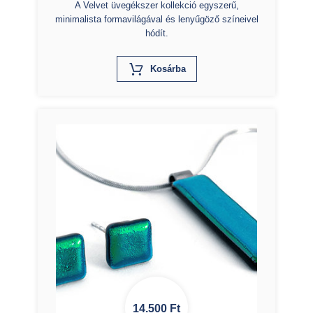
A Velvet üvegékszer kollekció egyszerű,
minimalista formavilágával és lenyűgöző színeivel
hódít.
X
Kosárba
14.500
Ft