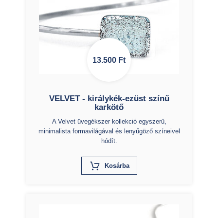
13.500
Ft
VELVET - királykék-ezüst színű
karkötő
A Velvet üvegékszer kollekció egyszerű,
minimalista formavilágával és lenyűgöző színeivel
hódít.
X
Kosárba