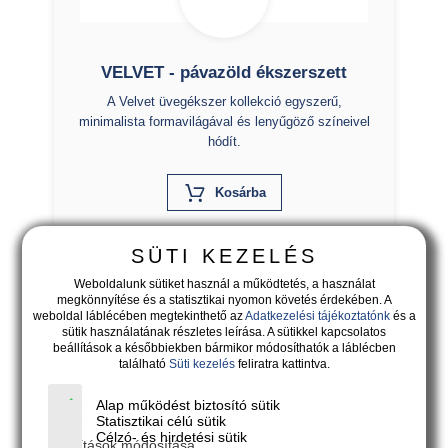
VELVET - pávazöld ékszerszett
A Velvet üvegékszer kollekció egyszerű,
minimalista formavilágával és lenyűgöző színeivel
hódít.
X
Kosárba
SÜTI KEZELÉS
Weboldalunk sütiket használ a működtetés, a használat
megkönnyítése és a statisztikai nyomon követés érdekében. A
weboldal láblécében megtekinthető az
Adatkezelési tájékoztatónk
és a
sütik használatának részletes leírása. A sütikkel kapcsolatos
beállítások a későbbiekben bármikor módosíthatók a láblécben
található
Süti kezelés
feliratra kattintva.
Alap működést biztosító sütik
Statisztikai célú sütik
Célzó- és hirdetési sütik
Beállítások módosítása