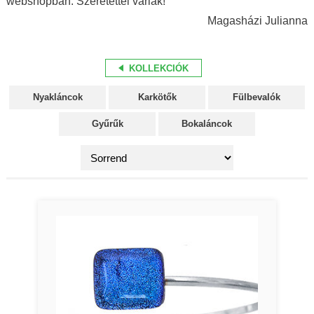
webshopban. Szeretettel várlak!
Magasházi Julianna
KOLLEKCIÓK
Nyakláncok
Karkötők
Fülbevalók
Gyűrűk
Bokaláncok