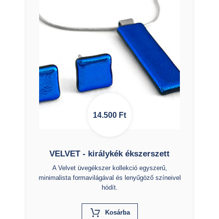
14.500
Ft
VELVET - királykék ékszerszett
A Velvet üvegékszer kollekció egyszerű,
minimalista formavilágával és lenyűgöző színeivel
hódít.
X
Kosárba