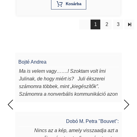
X
Kosárba
1
2
3
Bojté Andrea
Ma is velem vagy…….! Szoktam volt írni
Julinak, de hogy miért is? Juli ékszerei
számomra többek, mint „kiegészítők”.
Számomra a nonverbális kommunikáció azon
eszközei, melyeken keresztül a
lélekből...magamból mutatok egy darabot a
világnak. Juli ékszerei azon túl, hogy
Dobó M. Petra "Bouvet":
egyediek, csodaszépek, igényesek,
Nincs az a kép, amely visszaadja azt a
sugározzák az alkotójuk által belevitt