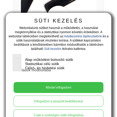
17.500
Ft
SÜTI KEZELÉS
Weboldalunk sütiket használ a működtetés, a használat
megkönnyítése és a statisztikai nyomon követés érdekében. A
weboldal láblécében megtekinthető az
Adatkezelési tájékoztatónk
és a
VENEZIA - ébenfekete lógós
sütik használatának részletes leírása. A sütikkel kapcsolatos
fülbevaló lila virágokkal I.
beállítások a későbbiekben bármikor módosíthatók a láblécben
található
Süti kezelés
feliratra kattintva.
Ami a legendákból kimaradt.
Alap működést biztosító sütik
Statisztikai célú sütik
X
Kosárba
Célzó- és hirdetési sütik
Beállítások módosítása
Mindet elfogadom
Elfogadom a javasolt beállításokat
Csak a szükséges sütik elfogadása