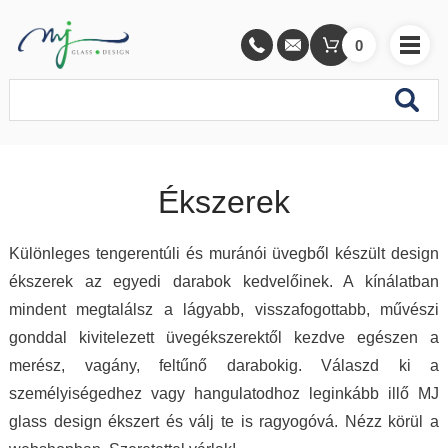
0
Ékszerek
Különleges tengerentúli és muránói üvegből készült design
ékszerek az egyedi darabok kedvelőinek. A kínálatban
mindent megtalálsz a lágyabb, visszafogottabb, művészi
gonddal kivitelezett üvegékszerektől kezdve egészen a
merész, vagány, feltűnő darabokig. Válaszd ki a
személyiségedhez vagy hangulatodhoz leginkább illő MJ
glass design ékszert és válj te is ragyogóvá. Nézz körül a