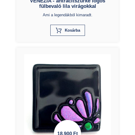
VENEZIA - antracitszürke lógós
fülbevaló lila virágokkal
Ami a legendákból kimaradt.
X
Kosárba
18.900
Ft