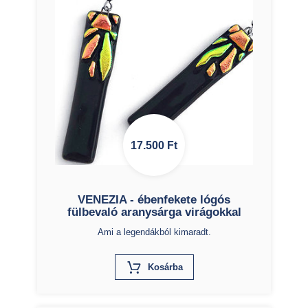
17.500
Ft
VENEZIA - ébenfekete lógós
fülbevaló aranysárga virágokkal
Ami a legendákból kimaradt.
X
Kosárba