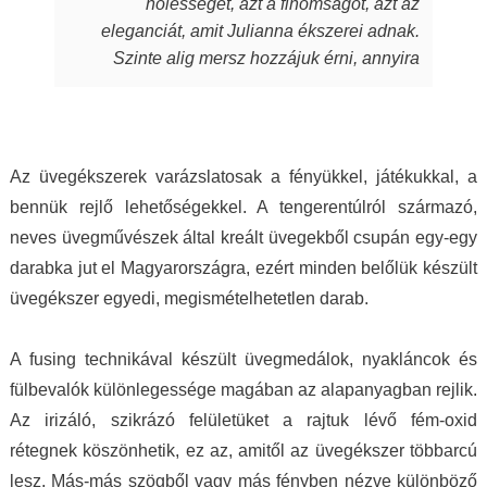
nőiességet, azt a finomságot, azt az
energiát, szeretetet, amit készítőjük alkotás
eleganciát, amit Julianna ékszerei adnak.
során beletett. Szeretem a kincseit, viselem
Szinte alig mersz hozzájuk érni, annyira
nap mint nap, melyek során magabiztosabb,
fantasztikus, ahogy játszik rajtuk a fény,
derűsebb vagyok. Azon nők közé tartozom,
amely aztán a bőrödön új életet kap és nyer.
akiket az ékszer talál meg. A MJ glass design
Te pedig attól függetlenül, milyen ruhát is
ékszerek értéket képviselnek, öltöztetnek,
hordasz épp, akár hétköznapi laza stílust,
stílust adnak viselőjüknek. Ha a „waooo
Az üvegékszerek varázslatosak a fényükkel, játékukkal, a
akár sportosat, akár merészen szexit, akár
érzést” az itt olvasó ismeri…akkor tudja miről
bennük rejlő lehetőségekkel. A tengerentúlról származó,
nagyon elegánsat, az ékszertől te leszel a
is beszélek. Mindenkinek ilyet kívánok, neked
neves üvegművészek által kreált üvegekből csupán egy-egy
királylány. Varázslat ám, ebben egészen
pedig köszönöm drága Juli!
darabka jut el Magyarországra, ezért minden belőlük készült
biztos vagyok.
üvegékszer egyedi, megismételhetetlen darab.
A fusing technikával készült üvegmedálok, nyakláncok és
fülbevalók különlegessége magában az alapanyagban rejlik.
Az irizáló, szikrázó felületüket a rajtuk lévő fém-oxid
rétegnek köszönhetik, ez az, amitől az üvegékszer többarcú
lesz. Más-más szögből vagy más fényben nézve különböző