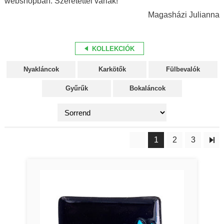
webshopban. Szeretettel várlak!
Magasházi Julianna
KOLLEKCIÓK
Nyakláncok
Karkötők
Fülbevalók
Gyűrűk
Bokaláncok
1
2
3