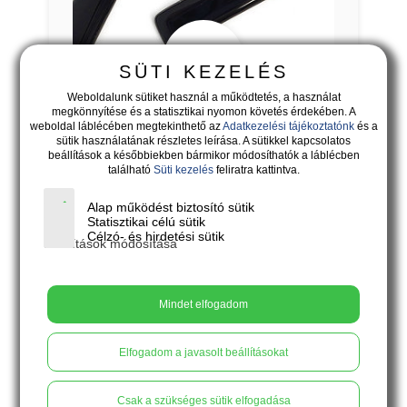
17.500
Ft
SÜTI KEZELÉS
Weboldalunk sütiket használ a működtetés, a használat
megkönnyítése és a statisztikai nyomon követés érdekében. A
weboldal láblécében megtekinthető az
Adatkezelési tájékoztatónk
és a
VENEZIA - ébenfekete lógós
sütik használatának részletes leírása. A sütikkel kapcsolatos
fülbevaló lila virágokkal I.
beállítások a későbbiekben bármikor módosíthatók a láblécben
található
Süti kezelés
feliratra kattintva.
Ami a legendákból kimaradt.
Alap működést biztosító sütik
Statisztikai célú sütik
X
Kosárba
Célzó- és hirdetési sütik
Beállítások módosítása
Mindet elfogadom
Elfogadom a javasolt beállításokat
Csak a szükséges sütik elfogadása