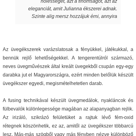
nőiességet, azt a finomságot, azt az
energiát, szeretetet, amit készítőjük alkotás
eleganciát, amit Julianna ékszerei adnak.
során beletett. Szeretem a kincseit, viselem
Szinte alig mersz hozzájuk érni, annyira
nap mint nap, melyek során magabiztosabb,
fantasztikus, ahogy játszik rajtuk a fény,
derűsebb vagyok. Azon nők közé tartozom,
amely aztán a bőrödön új életet kap és nyer.
akiket az ékszer talál meg. A MJ glass design
Te pedig attól függetlenül, milyen ruhát is
ékszerek értéket képviselnek, öltöztetnek,
hordasz épp, akár hétköznapi laza stílust,
stílust adnak viselőjüknek. Ha a „waooo
Az üvegékszerek varázslatosak a fényükkel, játékukkal, a
akár sportosat, akár merészen szexit, akár
érzést” az itt olvasó ismeri…akkor tudja miről
bennük rejlő lehetőségekkel. A tengerentúlról származó,
nagyon elegánsat, az ékszertől te leszel a
is beszélek. Mindenkinek ilyet kívánok, neked
neves üvegművészek által kreált üvegekből csupán egy-egy
királylány. Varázslat ám, ebben egészen
pedig köszönöm drága Juli!
darabka jut el Magyarországra, ezért minden belőlük készült
biztos vagyok.
üvegékszer egyedi, megismételhetetlen darab.
A fusing technikával készült üvegmedálok, nyakláncok és
fülbevalók különlegessége magában az alapanyagban rejlik.
Az irizáló, szikrázó felületüket a rajtuk lévő fém-oxid
rétegnek köszönhetik, ez az, amitől az üvegékszer többarcú
lesz. Más-más szögből vagy más fényben nézve különböző