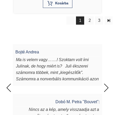
X
Kosárba
1
2
3
Bojté Andrea
Ma is velem vagy…….! Szoktam volt írni
Julinak, de hogy miért is? Juli ékszerei
számomra többek, mint „kiegészítők”.
Számomra a nonverbális kommunikáció azon
eszközei, melyeken keresztül a
lélekből...magamból mutatok egy darabot a
világnak. Juli ékszerei azon túl, hogy
Dobó M. Petra "Bouvet":
egyediek, csodaszépek, igényesek,
Nincs az a kép, amely visszaadja azt a
sugározzák az alkotójuk által belevitt