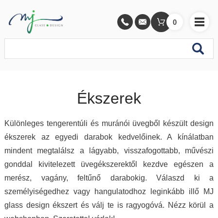
0
Ékszerek
Különleges tengerentúli és muránói üvegből készült design
ékszerek az egyedi darabok kedvelőinek. A kínálatban
mindent megtalálsz a lágyabb, visszafogottabb, művészi
gonddal kivitelezett üvegékszerektől kezdve egészen a
merész, vagány, feltűnő darabokig. Válaszd ki a
személyiségedhez vagy hangulatodhoz leginkább illő MJ
glass design ékszert és válj te is ragyogóvá. Nézz körül a