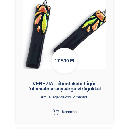
17.500
Ft
VENEZIA - ébenfekete lógós
fülbevaló aranysárga virágokkal
Ami a legendákból kimaradt.
X
Kosárba