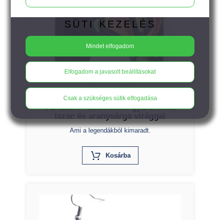
SÜTI KEZELÉS
Mindet elfogadom
18.900
Ft
Elfogadom a javasolt beállításokat
Csak a szükséges sütik elfogadása
VENEZIA - ébenfekete gyűrű lime,
lazac és aranysárga virággal
Ami a legendákból kimaradt.
X
Kosárba