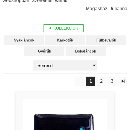
webshopban. Szeretettel várlak!
Magasházi Julianna
KOLLEKCIÓK
Nyakláncok
Karkötők
Fülbevalók
Gyűrűk
Bokaláncok
1
2
3