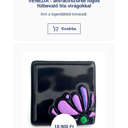
VENEZIA - antracitszürke lógós
fülbevaló lila virágokkal
Ami a legendákból kimaradt.
X
Kosárba
18.900
Ft