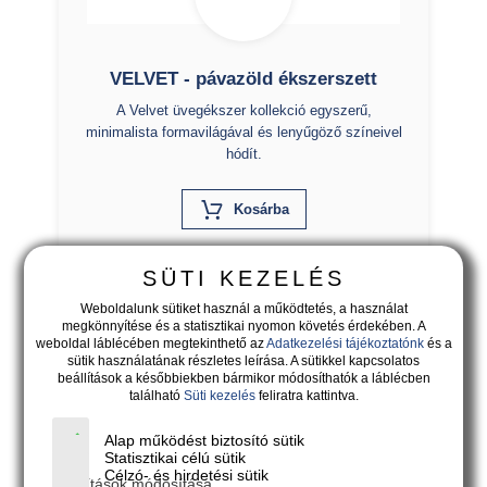
VELVET - pávazöld ékszerszett
A Velvet üvegékszer kollekció egyszerű,
minimalista formavilágával és lenyűgöző színeivel
hódít.
X
Kosárba
SÜTI KEZELÉS
Weboldalunk sütiket használ a működtetés, a használat
megkönnyítése és a statisztikai nyomon követés érdekében. A
weboldal láblécében megtekinthető az
Adatkezelési tájékoztatónk
és a
sütik használatának részletes leírása. A sütikkel kapcsolatos
beállítások a későbbiekben bármikor módosíthatók a láblécben
található
Süti kezelés
feliratra kattintva.
Alap működést biztosító sütik
Statisztikai célú sütik
Célzó- és hirdetési sütik
Beállítások módosítása