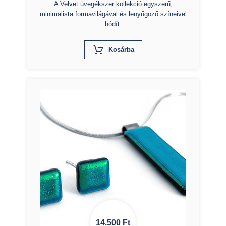
A Velvet üvegékszer kollekció egyszerű,
minimalista formavilágával és lenyűgöző színeivel
hódít.
X
Kosárba
14.500
Ft