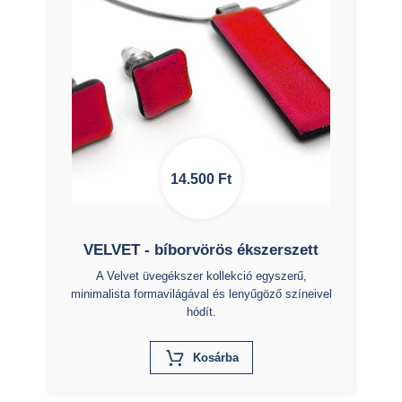
14.500
Ft
VELVET - bíborvörös ékszerszett
A Velvet üvegékszer kollekció egyszerű,
minimalista formavilágával és lenyűgöző színeivel
hódít.
X
Kosárba