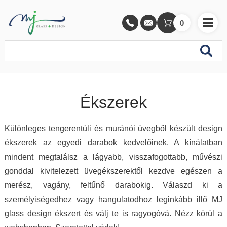
0
Ékszerek
Különleges tengerentúli és muránói üvegből készült design
ékszerek az egyedi darabok kedvelőinek. A kínálatban
mindent megtalálsz a lágyabb, visszafogottabb, művészi
gonddal kivitelezett üvegékszerektől kezdve egészen a
merész, vagány, feltűnő darabokig. Válaszd ki a
személyiségedhez vagy hangulatodhoz leginkább illő MJ
glass design ékszert és válj te is ragyogóvá. Nézz körül a