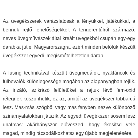
amely aztán a bőrödön új életet kap és nyer.
akiket az ékszer talál meg. A MJ glass design
Te pedig attól függetlenül, milyen ruhát is
ékszerek értéket képviselnek, öltöztetnek,
hordasz épp, akár hétköznapi laza stílust,
stílust adnak viselőjüknek. Ha a „waooo
Az üvegékszerek varázslatosak a fényükkel, játékukkal, a
akár sportosat, akár merészen szexit, akár
érzést” az itt olvasó ismeri…akkor tudja miről
bennük rejlő lehetőségekkel. A tengerentúlról származó,
nagyon elegánsat, az ékszertől te leszel a
is beszélek. Mindenkinek ilyet kívánok, neked
neves üvegművészek által kreált üvegekből csupán egy-egy
királylány. Varázslat ám, ebben egészen
pedig köszönöm drága Juli!
darabka jut el Magyarországra, ezért minden belőlük készült
biztos vagyok.
üvegékszer egyedi, megismételhetetlen darab.
A fusing technikával készült üvegmedálok, nyakláncok és
fülbevalók különlegessége magában az alapanyagban rejlik.
Az irizáló, szikrázó felületüket a rajtuk lévő fém-oxid
rétegnek köszönhetik, ez az, amitől az üvegékszer többarcú
lesz. Más-más szögből vagy más fényben nézve különböző
színárnyalatokban játszik. Az egyedi üvegékszer sosem lesz
unalmas: akárhányszor előveszed, hogy ékesítsd vele
magad, mindig rácsodálkozhatsz egy újabb megjelenésére.