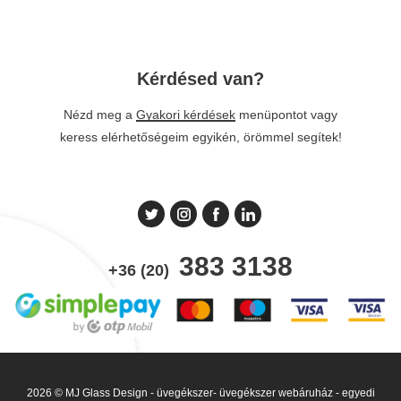
Kérdésed van?
Nézd meg a
Gyakori kérdések
menüpontot vagy
keress elérhetőségeim egyikén, örömmel segítek!
383 3138
+36 (20)
2026 © MJ Glass Design - üvegékszer- üvegékszer webáruház - egyedi