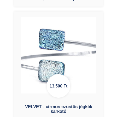
13.500
Ft
VELVET - cirmos ezüstös jégkék
karkötő