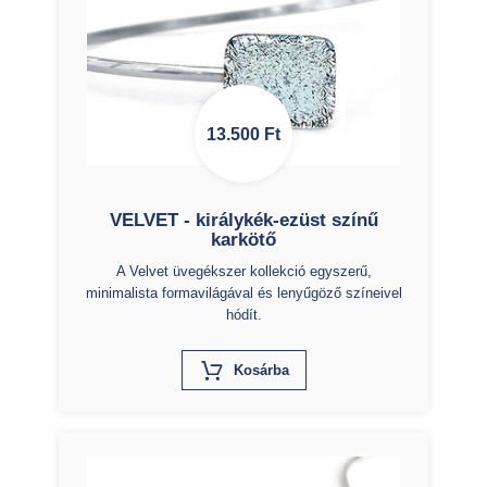
13.500
Ft
VELVET - királykék-ezüst színű
karkötő
A Velvet üvegékszer kollekció egyszerű,
minimalista formavilágával és lenyűgöző színeivel
hódít.
X
Kosárba