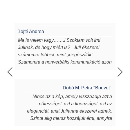
Bojté Andrea
Ma is velem vagy…….! Szoktam volt írni
Julinak, de hogy miért is? Juli ékszerei
számomra többek, mint „kiegészítők”.
Számomra a nonverbális kommunikáció azon
eszközei, melyeken keresztül a
lélekből...magamból mutatok egy darabot a
világnak. Juli ékszerei azon túl, hogy
Dobó M. Petra "Bouvet":
egyediek, csodaszépek, igényesek,
Nincs az a kép, amely visszaadja azt a
sugározzák az alkotójuk által belevitt
nőiességet, azt a finomságot, azt az
energiát, szeretetet, amit készítőjük alkotás
eleganciát, amit Julianna ékszerei adnak.
során beletett. Szeretem a kincseit, viselem
Szinte alig mersz hozzájuk érni, annyira
nap mint nap, melyek során magabiztosabb,
fantasztikus, ahogy játszik rajtuk a fény,
derűsebb vagyok. Azon nők közé tartozom,