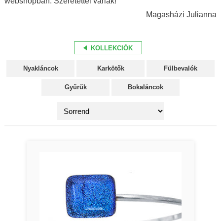
webshopban. Szeretettel várlak!
Magasházi Julianna
KOLLEKCIÓK
Nyakláncok
Karkötők
Fülbevalók
Gyűrűk
Bokaláncok