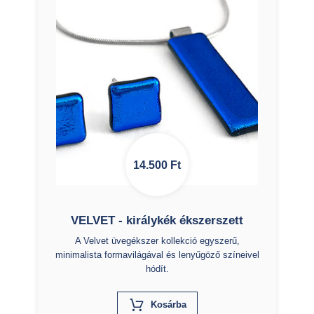
14.500
Ft
VELVET - királykék ékszerszett
A Velvet üvegékszer kollekció egyszerű,
minimalista formavilágával és lenyűgöző színeivel
hódít.
X
Kosárba