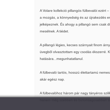
A Volare kollekció pillangós fülbevalói ezért 
a mozgás, a könnyedség és az újrakezdés ene
jelképeznek. És ahogy a pillangó sem csak d
mesélnek. A tiédet.
A pillangó légies, kecses szárnyait finom árn
üvegből olvasztottam egy csodás ékszerré. K
hatására...megunhatatlanul.
A fülbevaló tartós, hosszú élettartamú nemesa
akár egész nap.
A fülbevalóhoz három pár nagy tányéros szili
hanem még szebben és biztonságosabban tart