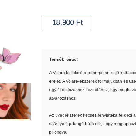
18.900
Ft
Termék leírás:
A Volare kollekció a pillangóban rejlő kettős
erejét. A Volare-ékszerek formájukban és üz
egy új életszakasz kezdetéhez, egy meghozo
átváltozáshoz.
Az üvegékszerek kecses fényjátéka felidézi 
szárnyaló pillangó bújik elő, hogy megtapaszt
pillongva.