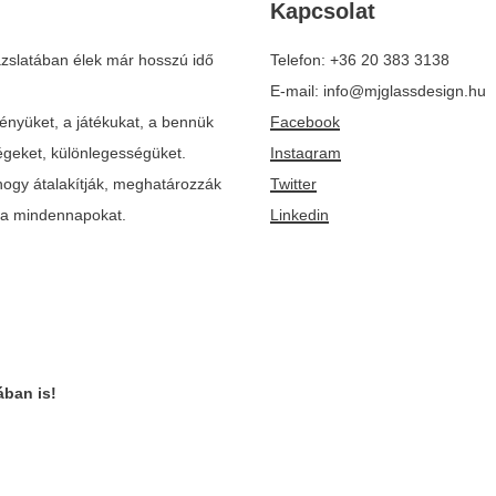
Kapcsolat
zslatában élek már hosszú idő
Telefon: +36 20 383 3138
E-mail: info@mjglassdesign.hu
ényüket, a játékukat, a bennük
Facebook
ségeket, különlegességüket.
Instagram
ogy átalakítják, meghatározzák
Twitter
k a mindennapokat.
Linkedin
ban is!