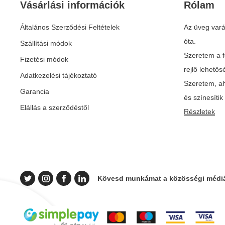
Vásárlási információk
Rólam
Általános Szerződési Feltételek
Az üveg vará
óta.
Szállítási módok
Szeretem a f
Fizetési módok
rejlő lehető
Adatkezelési tájékoztató
Szeretem, ah
Garancia
és színesíti
Elállás a szerződéstől
Részletek
Kövesd munkámat a közösségi médiá