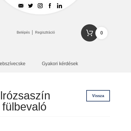
Belépés
Regisztráció
0
ebszívecske
Gyakori kérdések
lrózsaszín
Vissza
 fülbevaló