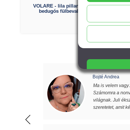
VOLARE - lila pillangós
bedugós fülbevaló
pasz
Bojté Andrea
Ma is velem vagy…
Számomra a nonve
világnak. Juli éks
szeretetet, amit k
magabiztosabb, de
értéket képviselne
beszélek. Mindenk