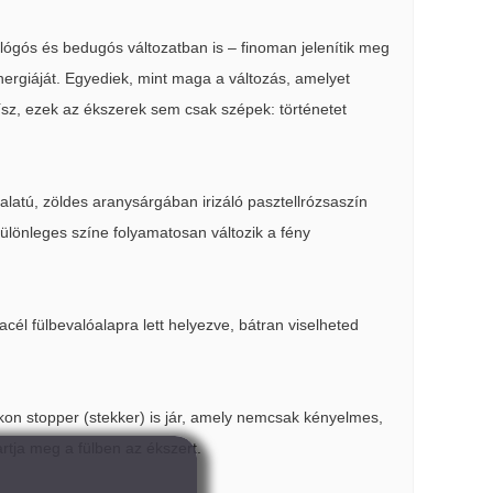
– lógós és bedugós változatban is – finoman jelenítik meg
rgiáját. Egyediek, mint maga a változás, amelyet
ísz, ezek az ékszerek sem csak szépek: történetet
yalatú, zöldes aranysárgában irizáló pasztellrózsaszín
ülönleges színe folyamatosan változik a fény
cél fülbevalóalapra lett helyezve, bátran viselheted
kon stopper (stekker) is jár, amely nemcsak kényelmes,
ja meg a fülben az ékszert.