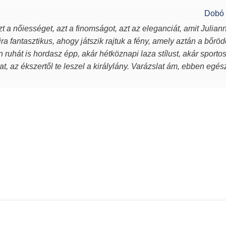
Dobó 
t a nőiességet, azt a finomságot, azt az eleganciát, amit Julian
ra fantasztikus, ahogy játszik rajtuk a fény, amely aztán a bőröd
en ruhát is hordasz épp, akár hétköznapi laza stílust, akár sport
t, az ékszertől te leszel a királylány. Varázslat ám, ebben egé