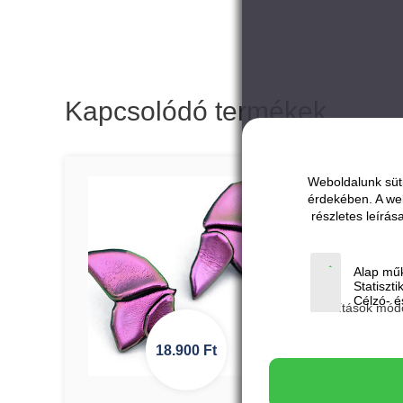
Kapcsolódó termékek
Weboldalunk süti
érdekében. A we
részletes leírá
Alap műk
Statiszti
Célzó- és
Beállítások mód
18.900
Ft