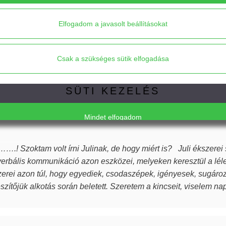
VOLARE - pink-
VOLARE -
tellrózsaszín pillangós
pasztellrózsaszín-p
Elfogadom a javasolt beállításokat
bedugós fülbevaló
színű, kétszárnya
pillangós lógós fülbe
Csak a szükséges sütik elfogadása
SÜTI KEZELÉS
Mindet elfogadom
….! Szoktam volt írni Julinak, de hogy miért is? Juli ékszerei
Elfogadom a javasolt beállításokat
rbális kommunikáció azon eszközei, melyeken keresztül a lél
zerei azon túl, hogy egyediek, csodaszépek, igényesek, sugározzá
észítőjük alkotás során beletett. Szeretem a kincseit, viselem n
Csak a szükséges sütik elfogadása
rűsebb vagyok. Azon nők közé tartozom, akiket az ékszer talá
k, öltöztetnek, stílust adnak viselőjüknek. Ha a „waooo érzést” a
inek ilyet kívánok, neked pedig köszönöm drága Juli!