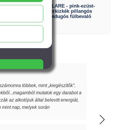
VOLARE - pink-ezüst-
ink
türkizkék pillangós
s
bedugós fülbevaló
való
 számomra többek, mint „kiegészítők”.
ekből...magamból mutatok egy darabot a
k az alkotójuk által belevitt energiát,
ap mint nap, melyek során
l meg. A MJ glass design ékszerek
z itt olvasó ismeri…akkor tudja miről is