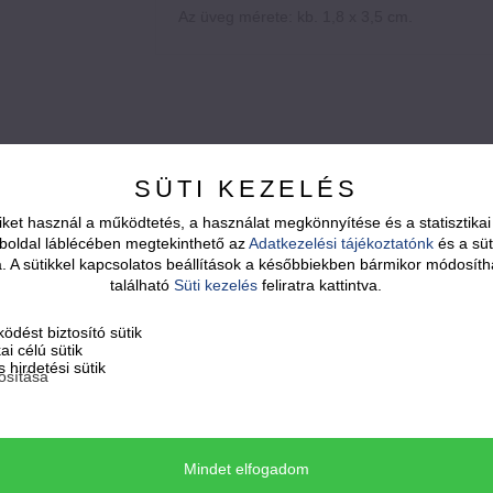
Az üveg mérete: kb. 1,8 x 3,5 cm.
SÜTI KEZELÉS
ket használ a működtetés, a használat megkönnyítése és a statisztik
boldal láblécében megtekinthető az
Adatkezelési tájékoztatónk
és a süt
sa. A sütikkel kapcsolatos beállítások a későbbiekben bármikor módosíth
található
Süti kezelés
feliratra kattintva.
ödést biztosító sütik
kai célú sütik
 hirdetési sütik
osítása
17.500
Ft
20.500
Ft
Mindet elfogadom