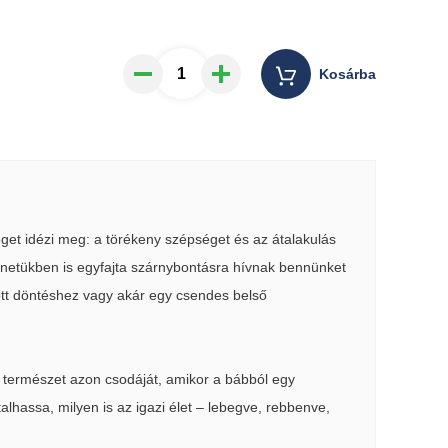
Kosárba
séget idézi meg: a törékeny szépséget és az átalakulás
enetükben is egyfajta szárnybontásra hívnak bennünket
tt döntéshez vagy akár egy csendes belső
a természet azon csodáját, amikor a bábból egy
alhassa, milyen is az igazi élet – lebegve, rebbenve,