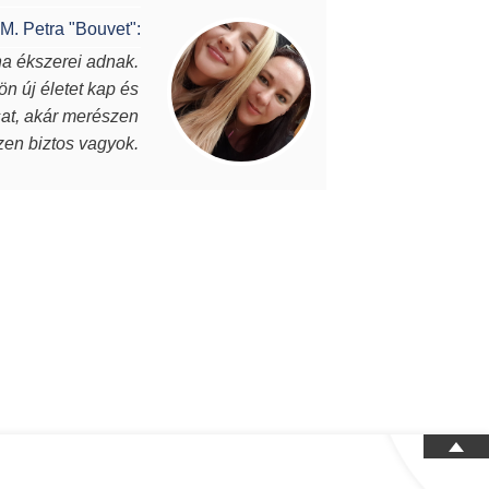
M. Petra "Bouvet":
na ékszerei adnak.
Vannak
ön új életet kap és
darab, eg
osat, akár merészen
Julianna éks
szen biztos vagyok.