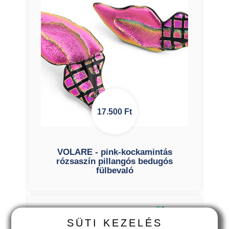
17.500
Ft
VOLARE - pink-kockamintás
rózsaszín pillangós bedugós
fülbevaló
SÜTI KEZELÉS