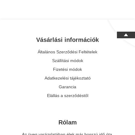
is beszélek. Mindenkinek ilyet kívánok, neked
királylány. Varázslat ám, ebben egészen
pedig köszönöm drága Juli!
biztos vagyok.
Vásárlási információk
Általános Szerződési Feltételek
Szállítási módok
Fizetési módok
Adatkezelési tájékoztató
Garancia
Elállás a szerződéstől
Rólam
Az üveg varázslatában élek már hosszú idő óta.