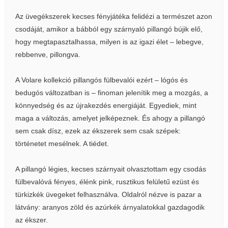
Az üvegékszerek kecses fényjátéka felidézi a természet azon
csodáját, amikor a bábból egy szárnyaló pillangó bújik elő,
hogy megtapasztalhassa, milyen is az igazi élet – lebegve,
rebbenve, pillongva.
A Volare kollekció pillangós fülbevalói ezért – lógós és
bedugós változatban is – finoman jelenítik meg a mozgás, a
könnyedség és az újrakezdés energiáját. Egyediek, mint
maga a változás, amelyet jelképeznek. És ahogy a pillangó
sem csak dísz, ezek az ékszerek sem csak szépek:
történetet mesélnek. A tiédet.
A pillangó légies, kecses szárnyait olvasztottam egy csodás
fülbevalóvá fényes, élénk pink, rusztikus felületű ezüst és
türkizkék üvegeket felhasználva. Oldalról nézve is pazar a
látvány: aranyos zöld és azúrkék árnyalatokkal gazdagodik
az ékszer.