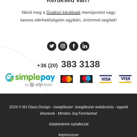
Nézd meg a
Gyakori kérdések
menüpontot vagy
keress elérhetőségeim egyikén, örömmel segítek!
383 3138
+36 (20)
2026 © MJ Glass Design - üvegékszer- üvegékszer webáruház - egyedi
ékszerek - Minden Jog Fenntartva!
Adatvédelmi nyilatkozat
Impresszum