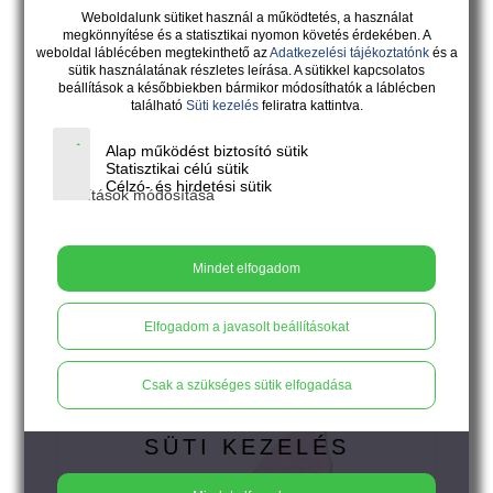
Weboldalunk sütiket használ a működtetés, a használat
megkönnyítése és a statisztikai nyomon követés érdekében. A
weboldal láblécében megtekinthető az
Adatkezelési tájékoztatónk
és a
sütik használatának részletes leírása. A sütikkel kapcsolatos
beállítások a későbbiekben bármikor módosíthatók a láblécben
található
Süti kezelés
feliratra kattintva.
Alap működést biztosító sütik
Statisztikai célú sütik
Célzó- és hirdetési sütik
Beállítások módosítása
18.900
Ft
Mindet elfogadom
VOLARE - rusztikus lime - cirmos
Elfogadom a javasolt beállításokat
kék pillangós bedugós fülbevaló
Csak a szükséges sütik elfogadása
SÜTI KEZELÉS