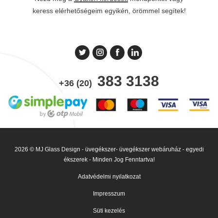
keress elérhetőségeim egyikén, örömmel segítek!
383 3138
+36 (20)
2026 © MJ Glass Design - üvegékszer- üvegékszer webáruház - egyedi
ékszerek - Minden Jog Fenntartva!
Adatvédelmi nyilatkozat
Impresszum
Süti kezelés