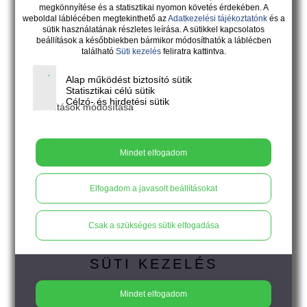
megkönnyítése és a statisztikai nyomon követés érdekében. A
weboldal láblécében megtekinthető az
Adatkezelési tájékoztatónk
és a
sütik használatának részletes leírása. A sütikkel kapcsolatos
beállítások a későbbiekben bármikor módosíthatók a láblécben
található
Süti kezelés
feliratra kattintva.
Alap működést biztosító sütik
Statisztikai célú sütik
Célzó- és hirdetési sütik
Beállítások módosítása
18.900
Ft
Mindet elfogadom
VOLARE - rusztikus piros-bíbor-
pink pillangós bedugós fülbevaló
Elfogadom a javasolt beállításokat
Csak a szükséges sütik elfogadása
SÜTI KEZELÉS
Mindet elfogadom