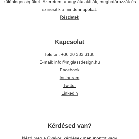
különlegességüket. Szeretem, ahogy átalakítják, meghatározzák és
színesítik a mindennapokat.
Részletek
Kapcsolat
Telefon: +36 20 383 3138
E-mail: info@mjglassdesign.hu
Facebook
Instagram
Twitter
Linkedin
Kérdésed van?
Nézd meg a
Gyakori kérdések
menüpontot vagy