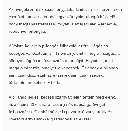
Az üvegékszerek kecses fényjátéka felidézi a természet azon
csodáját, amikor a bábból egy szárnyaló pillangó bújik elő,
hogy megtapasztalhassa, milyen is az igazi élet – lebegve,
rebbenve, pillongva.
A Volare kollekció pillangós fülbevalói ezért – lógós és
bedugós változatban is – finoman jelenítik meg a mozgás, a
könnyedség és az újrakezdés energiáját. Egyediek, mint
maga a változás, amelyet jelképeznek. És ahogy a pillangó
sem csak dísz, ezek az ékszerek sem csak szépek:
történetet mesélnek. A tiédet.
A pillangó légies, kecses szárnyait jelenítettem meg élénk,
irizáló pink, tüzes narancssárga és napsárga üveget
felhasználva. Oldalról nézve is pazar a látvány: türkiz és
limezöld árnyalatokkal gazdagodik az ékszer.