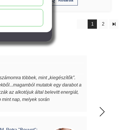
X
Kosárba
1
2
 számomra többek, mint „kiegészítők”.
ekből...magamból mutatok egy darabot a
k az alkotójuk által belevitt energiát,
ap mint nap, melyek során
l meg. A MJ glass design ékszerek
z itt olvasó ismeri…akkor tudja miről is
M. Petra "Bouvet":