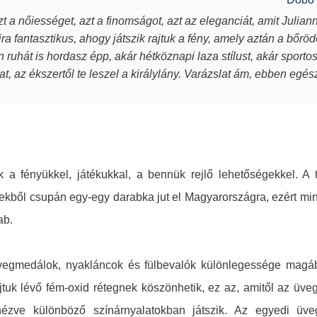
t a nőiességet, azt a finomságot, azt az eleganciát, amit Julian
ra fantasztikus, ahogy játszik rajtuk a fény, amely aztán a bőröd
en ruhát is hordasz épp, akár hétköznapi laza stílust, akár sport
t, az ékszertől te leszel a királylány. Varázslat ám, ebben egé
 a fényükkel, játékukkal, a bennük rejlő lehetőségekkel. A 
ekből csupán egy-egy darabka jut el Magyarországra, ezért mi
ab.
üvegmedálok, nyakláncok és fülbevalók különlegessége magá
 rajtuk lévő fém-oxid rétegnek köszönhetik, ez az, amitől az ü
zve különböző színárnyalatokban játszik. Az egyedi üv