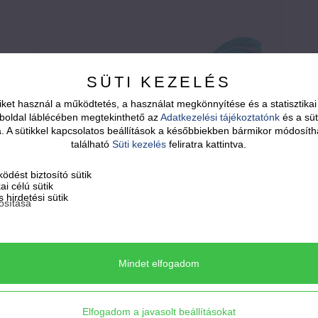
SÜTI KEZELÉS
ket használ a működtetés, a használat megkönnyítése és a statisztik
boldal láblécében megtekinthető az
Adatkezelési tájékoztatónk
és a süt
sa. A sütikkel kapcsolatos beállítások a későbbiekben bármikor módosíth
található
Süti kezelés
feliratra kattintva.
ödést biztosító sütik
kai célú sütik
13.500
Ft
 hirdetési sütik
osítása
SOUL - rusztikus zöld - lime
bedugós fülbevaló
Mindet elfogadom
Soul, a lelked tükröződése.
Elfogadom a javasolt beállításokat