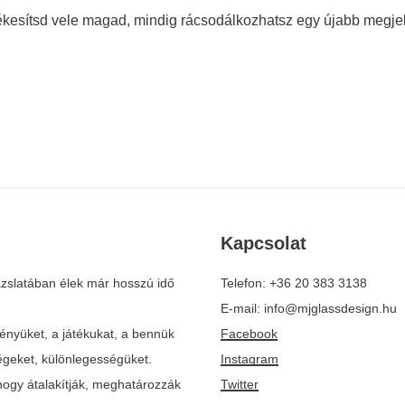
ékesítsd vele magad, mindig rácsodálkozhatsz egy újabb megje
Kapcsolat
zslatában élek már hosszú idő
Telefon: +36 20 383 3138
E-mail: info@mjglassdesign.hu
ényüket, a játékukat, a bennük
Facebook
ségeket, különlegességüket.
Instagram
ogy átalakítják, meghatározzák
Twitter