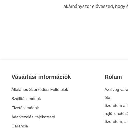
akárhányszor előveszed, hogy 
Vásárlási információk
Rólam
Általános Szerződési Feltételek
Az üveg vará
óta.
Szállítási módok
Szeretem a f
Fizetési módok
rejlő lehető
Adatkezelési tájékoztató
Szeretem, ah
Garancia