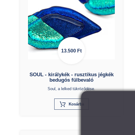
13.500
Ft
SOUL - királykék - rusztikus jégkék
bedugós fülbevaló
Soul, a lelked tükröződése.
X
Kosárba