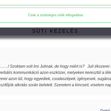
X
Kosárba
Csak a szükséges sütik elfogadása
SÜTI KEZELÉS
Mindet elfogadom
Elfogadom a javasolt beállításokat
….! Szoktam volt írni Julinak, de hogy miért is? Juli ékszerei
rbális kommunikáció azon eszközei, melyeken keresztül a lél
Csak a szükséges sütik elfogadása
zerei azon túl, hogy egyediek, csodaszépek, igényesek, sugározzá
észítőjük alkotás során beletett. Szeretem a kincseit, viselem n
rűsebb vagyok. Azon nők közé tartozom, akiket az ékszer talá
k, öltöztetnek, stílust adnak viselőjüknek. Ha a „waooo érzést” a
inek ilyet kívánok, neked pedig köszönöm drága Juli!
Dobó 