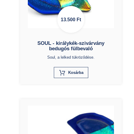
13.500
Ft
SOUL - királykék-szivárvány
bedugós fülbevaló
Soul, a lelked tükröződése.
X
Kosárba