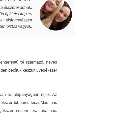
na ékszerei adnak.
Vannak
ön új életet kap és
darab, eg
osat, akár merészen
Julianna éks
szen biztos vagyok.
tengerentúlról származó, neves
nden belőlük készült üvegékszer
ban az alapanyagban rejlik. Az
vegékszer többarcú lesz. Más-más
egékszer sosem lesz unalmas: