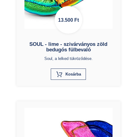
13.500
Ft
SOUL - lime - szivárványos zöld
bedugós fülbevaló
Soul, a lelked tükröződése.
X
Kosárba