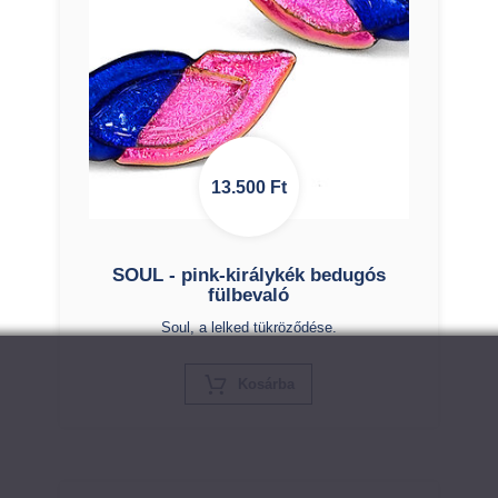
13.500
Ft
SOUL - pink-királykék bedugós
fülbevaló
Soul, a lelked tükröződése.
X
Kosárba