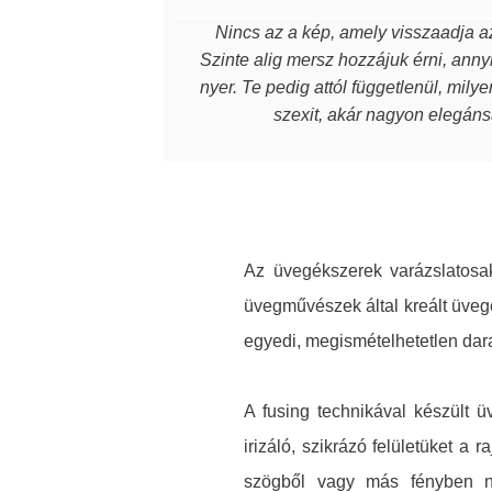
Nincs az a kép, amely visszaadja az
Szinte alig mersz hozzájuk érni, annyi
nyer. Te pedig attól függetlenül, mily
szexit, akár nagyon elegánsa
Az üvegékszerek varázslatosak
üvegművészek által kreált üveg
egyedi, megismételhetetlen dar
A fusing technikával készült 
irizáló, szikrázó felületüket a
szögből vagy más fényben né