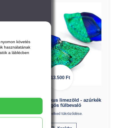
ai nyomon követés
ik használatának
atók a láblécben
13.500
Ft
SOUL - rusztikus limezöld - azúrkék
bedugós fülbevaló
Soul, a lelked tükröződése.