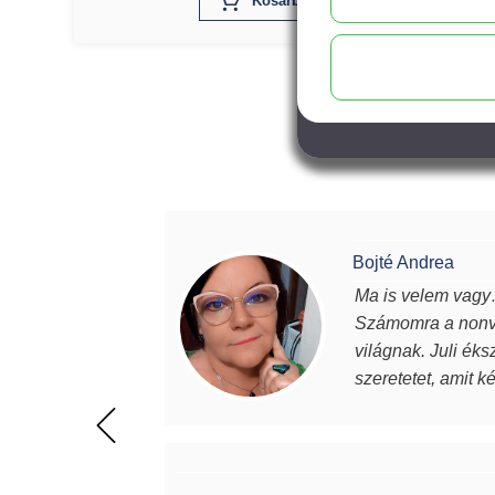
X
Kosárba
Bojté Andrea
Ma is velem vagy…
Számomra a nonve
világnak. Juli éks
szeretetet, amit k
magabiztosabb, de
értéket képviselne
beszélek. Mindenk