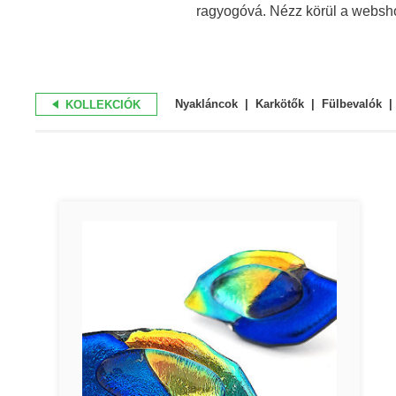
ragyogóvá. Nézz körül a websho
Nyakláncok
Karkötők
Fülbevalók
KOLLEKCIÓK