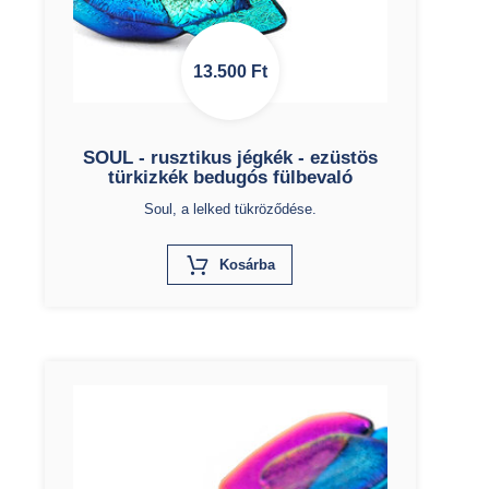
13.500
Ft
SOUL - rusztikus jégkék - ezüstös
türkizkék bedugós fülbevaló
Soul, a lelked tükröződése.
X
Kosárba