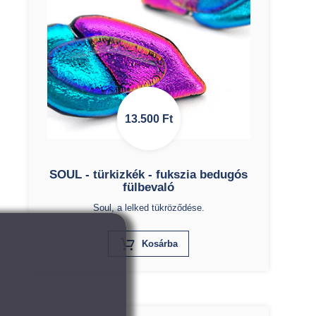
13.500
Ft
SOUL - türkizkék - fukszia bedugós
fülbevaló
Soul, a lelked tükröződése.
X
Kosárba