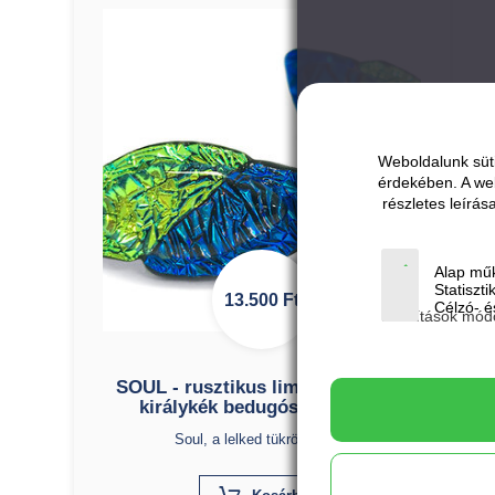
Weboldalunk süti
érdekében. A we
részletes leírá
Alap műk
Statiszti
13.500
Ft
Célzó- és
Beállítások mód
SOUL - rusztikus lime - rusztikus
királykék bedugós fülbevaló
Soul, a lelked tükröződése.