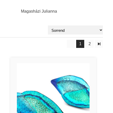
Magasházi Julianna
1
2