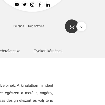
Belépés
Regisztráció
0
ebszívecske
Gyakori kérdések
velőinek. A kínálatban mindent
zdve egészen a merész, vagány,
ss design ékszert és válj te is