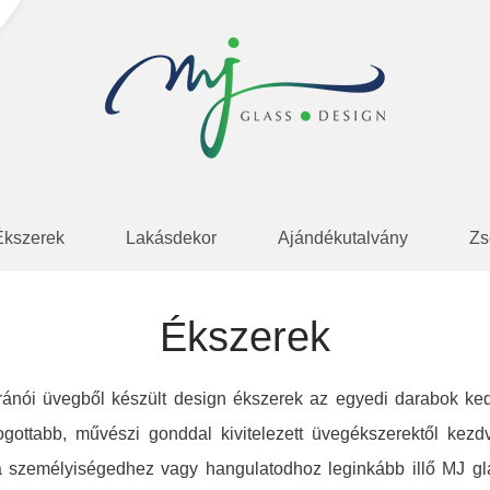
Ékszerek
Lakásdekor
Ajándékutalvány
Zs
Ékszerek
ránói üvegből készült design ékszerek az egyedi darabok ked
ogottabb, művészi gonddal kivitelezett üvegékszerektől ke
a személyiségedhez vagy hangulatodhoz leginkább illő MJ gla