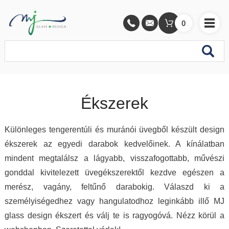
0
Ékszerek
Különleges tengerentúli és muránói üvegből készült design
ékszerek az egyedi darabok kedvelőinek. A kínálatban
mindent megtalálsz a lágyabb, visszafogottabb, művészi
gonddal kivitelezett üvegékszerektől kezdve egészen a
merész, vagány, feltűnő darabokig. Válaszd ki a
személyiségedhez vagy hangulatodhoz leginkább illő MJ
glass design ékszert és válj te is ragyogóvá. Nézz körül a