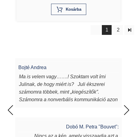
X
Kosárba
1
2
Bojté Andrea
Ma is velem vagy…….! Szoktam volt írni
Julinak, de hogy miért is? Juli ékszerei
számomra többek, mint „kiegészítők”.
Számomra a nonverbális kommunikáció azon
eszközei, melyeken keresztül a
lélekből...magamból mutatok egy darabot a
világnak. Juli ékszerei azon túl, hogy
Dobó M. Petra "Bouvet":
egyediek, csodaszépek, igényesek,
Nincs az a kép, amely visszaadja azt a