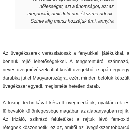
sugározzák az alkotójuk által belevitt
nőiességet, azt a finomságot, azt az
energiát, szeretetet, amit készítőjük alkotás
eleganciát, amit Julianna ékszerei adnak.
során beletett. Szeretem a kincseit, viselem
Szinte alig mersz hozzájuk érni, annyira
nap mint nap, melyek során magabiztosabb,
fantasztikus, ahogy játszik rajtuk a fény,
derűsebb vagyok. Azon nők közé tartozom,
amely aztán a bőrödön új életet kap és nyer.
akiket az ékszer talál meg. A MJ glass design
Te pedig attól függetlenül, milyen ruhát is
ékszerek értéket képviselnek, öltöztetnek,
hordasz épp, akár hétköznapi laza stílust,
stílust adnak viselőjüknek. Ha a „waooo
Az üvegékszerek varázslatosak a fényükkel, játékukkal, a
akár sportosat, akár merészen szexit, akár
érzést” az itt olvasó ismeri…akkor tudja miről
bennük rejlő lehetőségekkel. A tengerentúlról származó,
nagyon elegánsat, az ékszertől te leszel a
is beszélek. Mindenkinek ilyet kívánok, neked
neves üvegművészek által kreált üvegekből csupán egy-egy
királylány. Varázslat ám, ebben egészen
pedig köszönöm drága Juli!
darabka jut el Magyarországra, ezért minden belőlük készült
biztos vagyok.
üvegékszer egyedi, megismételhetetlen darab.
A fusing technikával készült üvegmedálok, nyakláncok és
fülbevalók különlegessége magában az alapanyagban rejlik.
Az irizáló, szikrázó felületüket a rajtuk lévő fém-oxid
rétegnek köszönhetik, ez az, amitől az üvegékszer többarcú