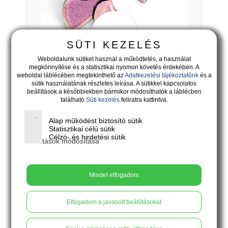
18.900
Ft
SÜTI KEZELÉS
Weboldalunk sütiket használ a működtetés, a használat
megkönnyítése és a statisztikai nyomon követés érdekében. A
VOLARE - pasztellrózsaszín
weboldal láblécében megtekinthető az
Adatkezelési tájékoztatónk
és a
pillangós bedugós fülbevaló
sütik használatának részletes leírása. A sütikkel kapcsolatos
beállítások a későbbiekben bármikor módosíthatók a láblécben
Volare, a változás szabadsága
található
Süti kezelés
feliratra kattintva.
Alap működést biztosító sütik
X
Kosárba
Statisztikai célú sütik
Célzó- és hirdetési sütik
Beállítások módosítása
Mindet elfogadom
Elfogadom a javasolt beállításokat