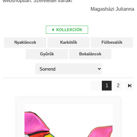
webshopban. Szeretettel várlak!
Magasházi Julianna
KOLLEKCIÓK
Nyakláncok
Karkötők
Fülbevalók
Gyűrűk
Bokaláncok
1
2