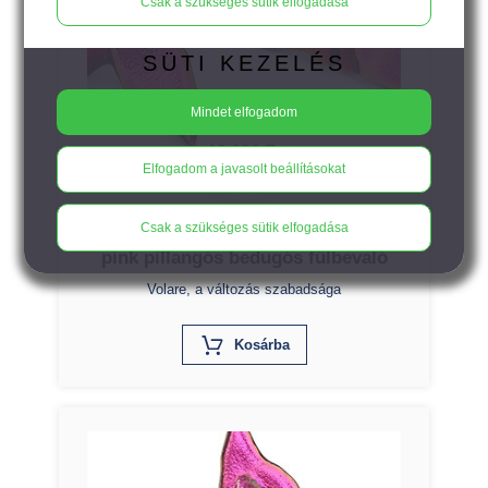
Csak a szükséges sütik elfogadása
SÜTI KEZELÉS
Mindet elfogadom
18.900
Ft
Elfogadom a javasolt beállításokat
Csak a szükséges sütik elfogadása
VOLARE - rusztikus piros-bíbor-
pink pillangós bedugós fülbevaló
Volare, a változás szabadsága
X
Kosárba