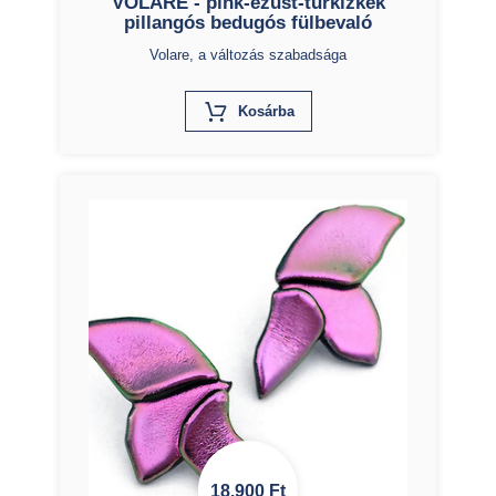
VOLARE - pink-ezüst-türkizkék
pillangós bedugós fülbevaló
Volare, a változás szabadsága
X
Kosárba
18.900
Ft